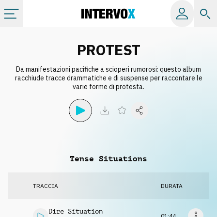
Categorie
PROTEST
Da manifestazioni pacifiche a scioperi rumorosi: questo album
Album
racchiude tracce drammatiche e di suspense per raccontare le
varie forme di protesta.
Label
Playlist
Tense Situations
Licenze
TRACCIA
DURATA
Info
Dire Situation
01:44