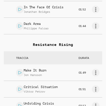
In The Face Of Crisis
01:52
Jonathan Bridges
Dark Area
01:44
Philippe Falcao
Resistance Rising
TRACCIA
DURATA
Make It Burn
01:49
Jon Hansson
Critical Situation
01:51
Viktor Petrov
Unfolding Crisis
02:12