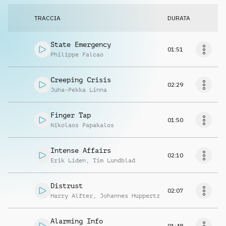
TRACCIA
DURATA
State Emergency
01:51
Philippe Falcao
Creeping Crisis
02:29
Juha-Pekka Linna
Finger Tap
01:50
Nikolaos Papakalos
Intense Affairs
02:10
Erik Liden
,
Tim Lundblad
Distrust
02:07
Harry Alfter
,
Johannes Huppertz
Alarming Info
01:48