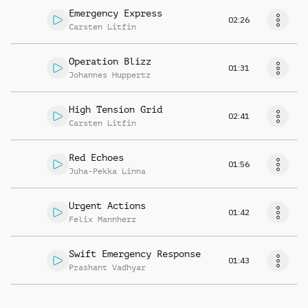
Emergency Express
02:26
Carsten Litfin
Operation Blizz
01:31
Johannes Huppertz
High Tension Grid
02:41
Carsten Litfin
Red Echoes
01:56
Juha-Pekka Linna
Urgent Actions
01:42
Felix Mannherz
Swift Emergency Response
01:43
Prashant Vadhyar