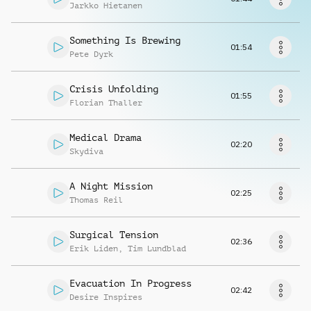
Richiedi musica
Jarkko Hietanen
Something Is Brewing
01:54
Pete Dyrk
Crisis Unfolding
01:55
Florian Thaller
Medical Drama
02:20
Skydiva
A Night Mission
02:25
Thomas Reil
Surgical Tension
02:36
Erik Liden
,
Tim Lundblad
Evacuation In Progress
02:42
Desire Inspires