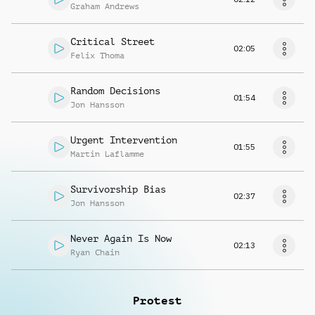
Graham Andrews
Critical Street
02:05
Felix Thoma
Random Decisions
01:54
Jon Hansson
Urgent Intervention
01:55
Martin Laflamme
Survivorship Bias
02:37
Jon Hansson
Never Again Is Now
02:13
Ryan Chain
Protest