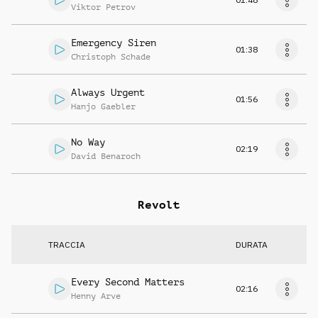
Viktor Petrov
Emergency Siren
01:38
Christoph Schade
Always Urgent
01:56
Hanjo Gaebler
No Way
02:19
David Benaroch
Revolt
TRACCIA
DURATA
Every Second Matters
02:16
Henny Arve