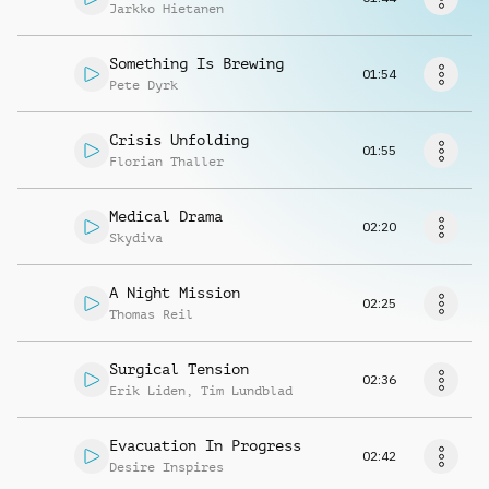
Richiedi musica
Jarkko Hietanen
Something Is Brewing
01:54
Pete Dyrk
Crisis Unfolding
01:55
Florian Thaller
Medical Drama
02:20
Skydiva
A Night Mission
02:25
Thomas Reil
Surgical Tension
02:36
Erik Liden
,
Tim Lundblad
Evacuation In Progress
02:42
Desire Inspires