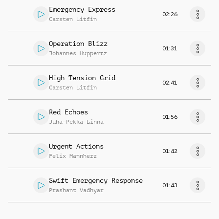
Emergency Express
02:26
Carsten Litfin
Operation Blizz
01:31
Johannes Huppertz
High Tension Grid
02:41
Carsten Litfin
Red Echoes
01:56
Juha-Pekka Linna
Urgent Actions
01:42
Felix Mannherz
Swift Emergency Response
01:43
Prashant Vadhyar