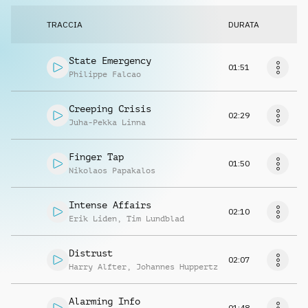
TRACCIA
DURATA
State Emergency
01:51
Philippe Falcao
Creeping Crisis
02:29
Juha-Pekka Linna
Finger Tap
01:50
Nikolaos Papakalos
Intense Affairs
02:10
Erik Liden
,
Tim Lundblad
Distrust
02:07
Harry Alfter
,
Johannes Huppertz
Alarming Info
01:48