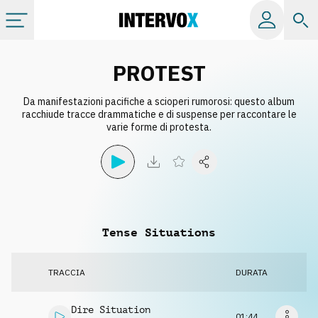
Categorie
PROTEST
Da manifestazioni pacifiche a scioperi rumorosi: questo album
Album
racchiude tracce drammatiche e di suspense per raccontare le
varie forme di protesta.
Label
Playlist
Tense Situations
Licenze
TRACCIA
DURATA
Info
Dire Situation
01:44