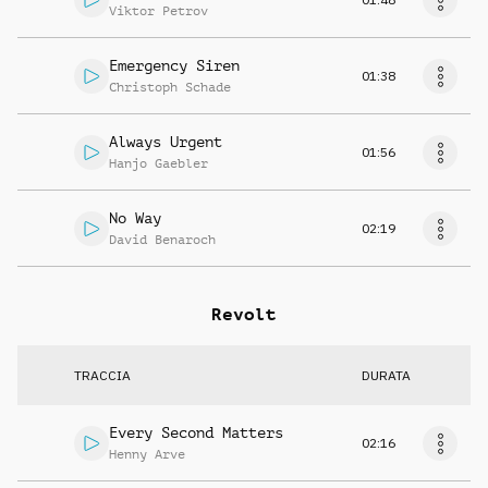
Viktor Petrov
Emergency Siren
01:38
Christoph Schade
Always Urgent
01:56
Hanjo Gaebler
No Way
02:19
David Benaroch
Revolt
TRACCIA
DURATA
Every Second Matters
02:16
Henny Arve