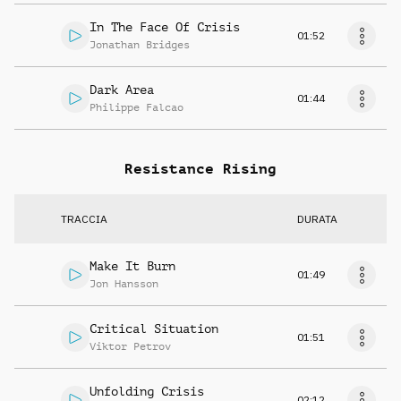
In The Face Of Crisis
01:52
Jonathan Bridges
Dark Area
01:44
Philippe Falcao
Resistance Rising
TRACCIA
DURATA
Make It Burn
01:49
Jon Hansson
Critical Situation
01:51
Viktor Petrov
Unfolding Crisis
02:12