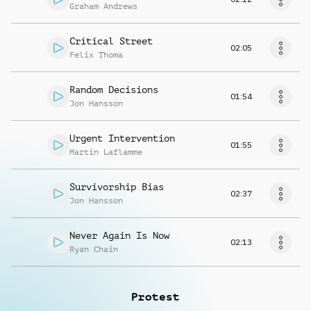
Graham Andrews
Critical Street
02:05
Felix Thoma
Random Decisions
01:54
Jon Hansson
Urgent Intervention
01:55
Martin Laflamme
Survivorship Bias
02:37
Jon Hansson
Never Again Is Now
02:13
Ryan Chain
Protest