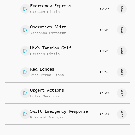
Emergency Express
02:26
Carsten Litfin
Operation Blizz
01:31
Johannes Huppertz
High Tension Grid
02:41
Carsten Litfin
Red Echoes
01:56
Juha-Pekka Linna
Urgent Actions
01:42
Felix Mannherz
Swift Emergency Response
01:43
Prashant Vadhyar