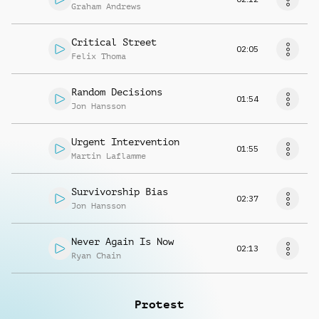
Graham Andrews
Critical Street
02:05
Felix Thoma
Random Decisions
01:54
Jon Hansson
Urgent Intervention
01:55
Martin Laflamme
Survivorship Bias
02:37
Jon Hansson
Never Again Is Now
02:13
Ryan Chain
Protest