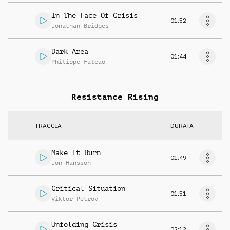
In The Face Of Crisis
01:52
Jonathan Bridges
Dark Area
01:44
Philippe Falcao
Resistance Rising
TRACCIA
DURATA
Make It Burn
01:49
Jon Hansson
Critical Situation
01:51
Viktor Petrov
Unfolding Crisis
02:12