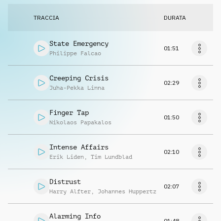
TRACCIA
DURATA
State Emergency
01:51
Philippe Falcao
Creeping Crisis
02:29
Juha-Pekka Linna
Finger Tap
01:50
Nikolaos Papakalos
Intense Affairs
02:10
Erik Liden
,
Tim Lundblad
Distrust
02:07
Harry Alfter
,
Johannes Huppertz
Alarming Info
01:48