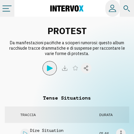
Categorie
PROTEST
Da manifestazioni pacifiche a scioperi rumorosi: questo album
Album
racchiude tracce drammatiche e di suspense per raccontare le
varie forme di protesta.
Label
Playlist
Tense Situations
Licenze
TRACCIA
DURATA
Info
Dire Situation
01:44