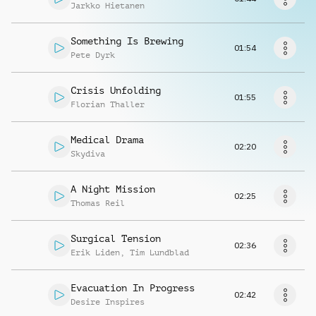
Richiedi musica
Jarkko Hietanen
Something Is Brewing
01:54
Pete Dyrk
Crisis Unfolding
01:55
Florian Thaller
Medical Drama
02:20
Skydiva
A Night Mission
02:25
Thomas Reil
Surgical Tension
02:36
Erik Liden
,
Tim Lundblad
Evacuation In Progress
02:42
Desire Inspires