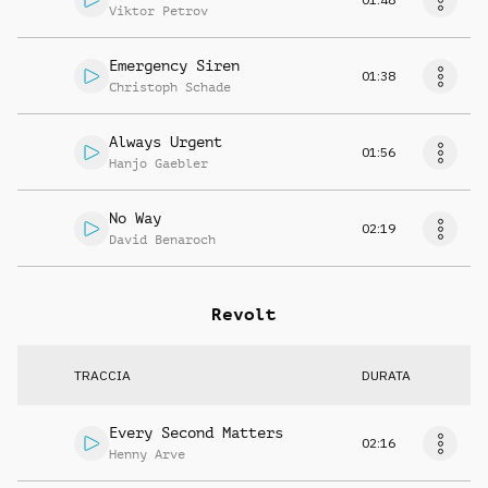
Viktor Petrov
Emergency Siren
01:38
Christoph Schade
Always Urgent
01:56
Hanjo Gaebler
No Way
02:19
David Benaroch
Revolt
TRACCIA
DURATA
Every Second Matters
02:16
Henny Arve