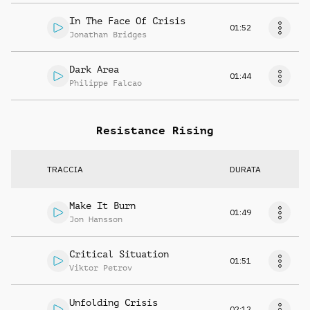
In The Face Of Crisis
01:52
Jonathan Bridges
Dark Area
01:44
Philippe Falcao
Resistance Rising
TRACCIA
DURATA
Make It Burn
01:49
Jon Hansson
Critical Situation
01:51
Viktor Petrov
Unfolding Crisis
02:12