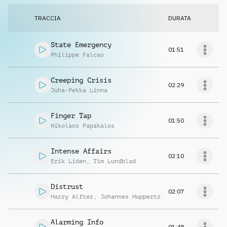
TRACCIA
DURATA
State Emergency
01:51
Philippe Falcao
Creeping Crisis
02:29
Juha-Pekka Linna
Finger Tap
01:50
Nikolaos Papakalos
Intense Affairs
02:10
Erik Liden
,
Tim Lundblad
Distrust
02:07
Harry Alfter
,
Johannes Huppertz
Alarming Info
01:48