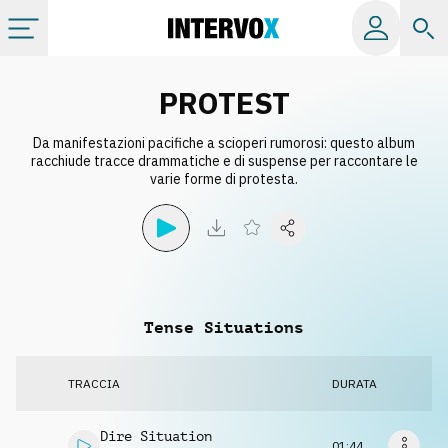
Categorie
PROTEST
Da manifestazioni pacifiche a scioperi rumorosi: questo album
Album
racchiude tracce drammatiche e di suspense per raccontare le
varie forme di protesta.
Label
Playlist
Tense Situations
Licenze
TRACCIA
DURATA
Info
Dire Situation
01:44