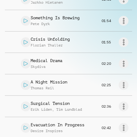
Richiedi musica
Jarkko Hietanen
Something Is Brewing
01:54
Pete Dyrk
Crisis Unfolding
01:55
Florian Thaller
Medical Drama
02:20
Skydiva
A Night Mission
02:25
Thomas Reil
Surgical Tension
02:36
Erik Liden
,
Tim Lundblad
Evacuation In Progress
02:42
Desire Inspires