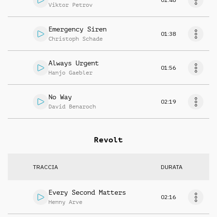
Viktor Petrov
Emergency Siren
01:38
Christoph Schade
Always Urgent
01:56
Hanjo Gaebler
No Way
02:19
David Benaroch
Revolt
TRACCIA
DURATA
Every Second Matters
02:16
Henny Arve