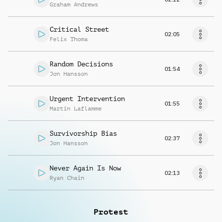
Graham Andrews
Critical Street
02:05
Felix Thoma
Random Decisions
01:54
Jon Hansson
Urgent Intervention
01:55
Martin Laflamme
Survivorship Bias
02:37
Jon Hansson
Never Again Is Now
02:13
Ryan Chain
Protest