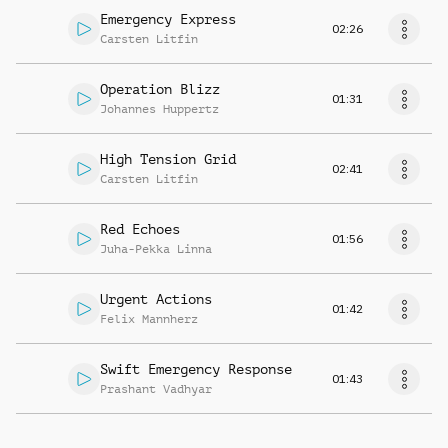
Emergency Express
02:26
Carsten Litfin
Operation Blizz
01:31
Johannes Huppertz
High Tension Grid
02:41
Carsten Litfin
Red Echoes
01:56
Juha-Pekka Linna
Urgent Actions
01:42
Felix Mannherz
Swift Emergency Response
01:43
Prashant Vadhyar