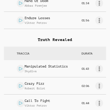
Hand Of Doom
01:34
Abbas Premjee
Endure Losses
01:56
Viktor Petrov
Truth Revealed
TRACCIA
DURATA
Manipulated Statistics
01:43
Skydiva
Crazy Pizz
02:06
Robert Briot
Call To Fight
01:44
Viktor Petrov