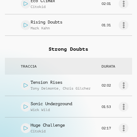
Eco Climax
02:01
Citokid
Rising Doubts
01:31
Mark Kahn
Strong Doubts
TRACCIA
DURATA
Tension Rises
02:02
Tony Delmonte
,
Chris Gilcher
Sonic Underground
01:53
Wick Wild
Huge Challenge
02:17
Citokid