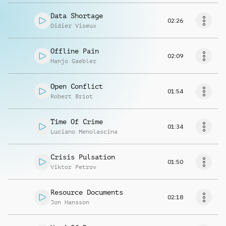
Data Shortage
02:26
Didier Viseux
Offline Pain
02:09
Hanjo Gaebler
Open Conflict
01:54
Robert Briot
Time Of Crime
01:34
Luciano Menolascina
Crisis Pulsation
01:50
Viktor Petrov
Resource Documents
02:18
Jon Hansson