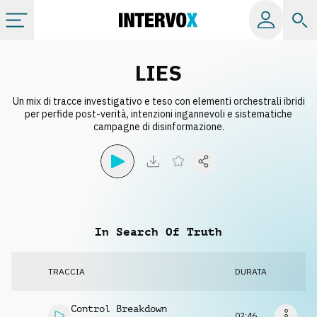
Categorie
LIES
Un mix di tracce investigativo e teso con elementi orchestrali ibridi
Album
per perfide post-verità, intenzioni ingannevoli e sistematiche
campagne di disinformazione.
Label
Playlist
In Search Of Truth
Licenze
TRACCIA
DURATA
Info
Control Breakdown
02:46