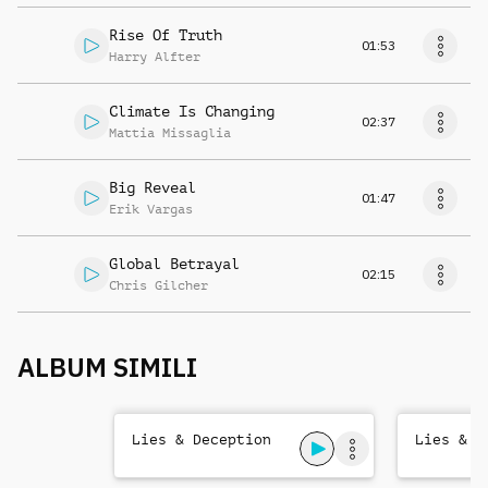
Rise Of Truth
01:53
Harry Alfter
Climate Is Changing
02:37
Mattia Missaglia
Big Reveal
01:47
Erik Vargas
Global Betrayal
02:15
Chris Gilcher
ALBUM SIMILI
Lies & Deception
Lies & D