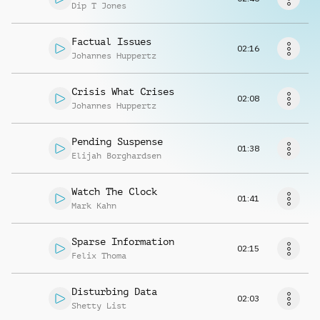
Richiedi musica
Dip T Jones
Factual Issues
02:16
Johannes Huppertz
Crisis What Crises
02:08
Johannes Huppertz
Pending Suspense
01:38
Elijah Borghardsen
Watch The Clock
01:41
Mark Kahn
Sparse Information
02:15
Felix Thoma
Disturbing Data
02:03
Shetty List