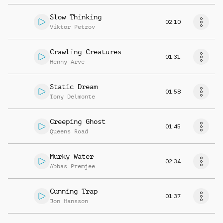
Slow Thinking
02:10
Viktor Petrov
Crawling Creatures
01:31
Henny Arve
Static Dream
01:58
Tony Delmonte
Creeping Ghost
01:45
Queens Road
Murky Water
02:34
Abbas Premjee
Cunning Trap
01:37
Jon Hansson