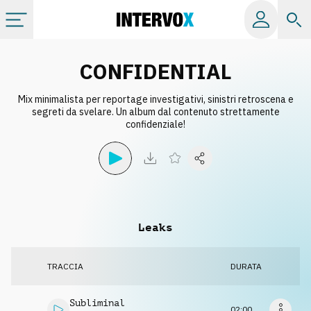
Categorie
CONFIDENTIAL
Mix minimalista per reportage investigativi, sinistri retroscena e
Album
segreti da svelare. Un album dal contenuto strettamente
confidenziale!
Label
Playlist
Leaks
Licenze
TRACCIA
DURATA
Info
Subliminal
02:00