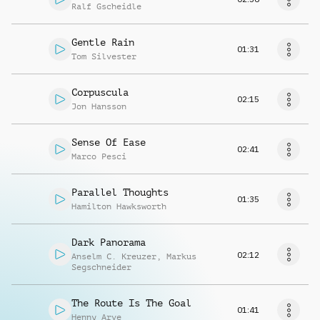
Ralf Gscheidle
Gentle Rain
01:31
Tom Silvester
Corpuscula
02:15
Jon Hansson
Sense Of Ease
02:41
Marco Pesci
Parallel Thoughts
01:35
Hamilton Hawksworth
Dark Panorama
02:12
Anselm C. Kreuzer
,
Markus
Segschneider
The Route Is The Goal
01:41
Henny Arve