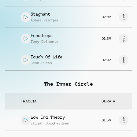
Stagnant
02:02
Abbas Premjee
Echodrops
01:39
Tony Delmonte
Touch Of Life
02:02
Leon Lucas
The Inner Circle
TRACCIA
DURATA
Low End Theory
01:59
Elijah Borghardsen