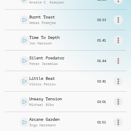
Richiedi musica
Anselm C. Kreuzer
Burnt Toast
02:33
Abbas Premjee
Time To Depth
01:41
Jon Hansson
Silent Predator
01:44
Peter Jeremias
Little Beat
02:41
Viktor Petrov
Uneasy Tension
02:01
Michael Bibo
Arcane Garden
01:51
Ingo Herrmann