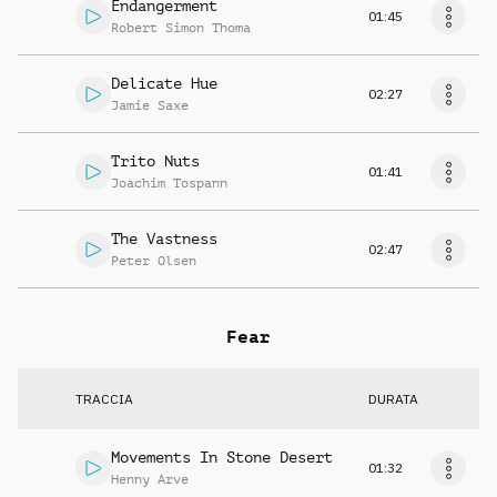
Endangerment
01:45
Robert Simon Thoma
Delicate Hue
02:27
Jamie Saxe
Trito Nuts
01:41
Joachim Tospann
The Vastness
02:47
Peter Olsen
Fear
TRACCIA
DURATA
Movements In Stone Desert
01:32
Henny Arve