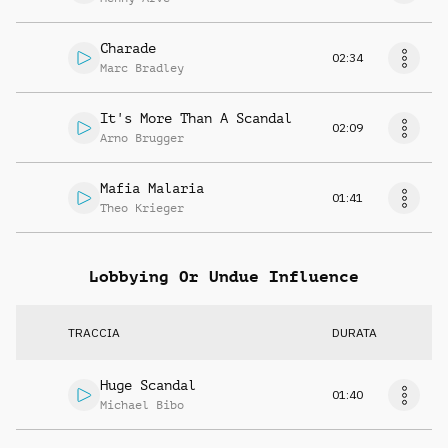
Charade
02:34
Marc Bradley
It's More Than A Scandal
02:09
Arno Brugger
Mafia Malaria
01:41
Theo Krieger
Lobbying Or Undue Influence
TRACCIA
DURATA
Huge Scandal
01:40
Michael Bibo