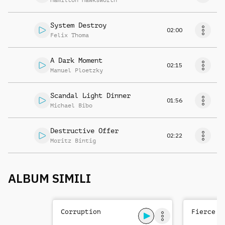
Hamilton Hawksworth
System Destroy
02:00
Felix Thoma
A Dark Moment
02:15
Manuel Ploetzky
Scandal Light Dinner
01:56
Michael Bibo
Destructive Offer
02:22
Moritz Bintig
ALBUM SIMILI
Corruption
Fierce T