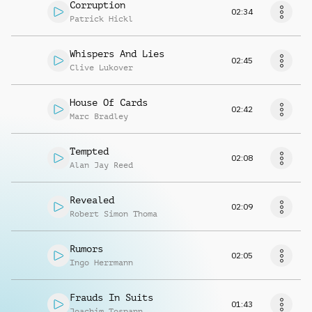
Corruption
02:34
Patrick Hickl
Whispers And Lies
02:45
Clive Lukover
House Of Cards
02:42
Marc Bradley
Tempted
02:08
Alan Jay Reed
Revealed
02:09
Robert Simon Thoma
Rumors
02:05
Ingo Herrmann
Frauds In Suits
01:43
Joachim Tospann