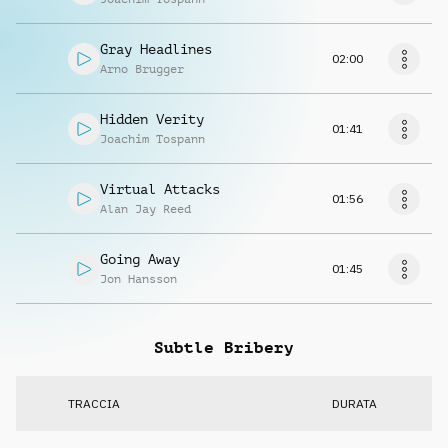
Gray Headlines
02:00
Arno Brugger
Hidden Verity
01:41
Joachim Tospann
Virtual Attacks
01:56
Alan Jay Reed
Going Away
01:45
Jon Hansson
Subtle Bribery
TRACCIA
DURATA