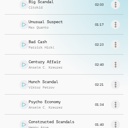
Richiedi musica
Big Scandal
02:03
Citokid
Unusual Suspect
01:17
Max Quanto
Bad Cash
02:23
Patrick Hickl
Century Affair
02:40
Anselm C. Kreuzer
Hunch Scandal
02:21
Viktor Petrov
Psycho Economy
01:34
Anselm C. Kreuzer
Constructed Scandals
01:40
Henny Arve