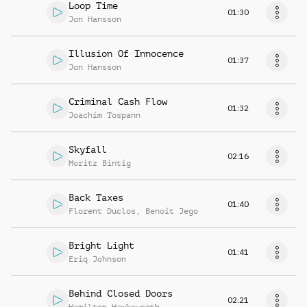
Loop Time
01:30
Jon Hansson
Illusion Of Innocence
01:37
Jon Hansson
Criminal Cash Flow
01:32
Joachim Tospann
Skyfall
02:16
Moritz Bintig
Back Taxes
01:40
Florent Duclos
,
Benoit Jego
Bright Light
01:41
Eriq Johnson
Behind Closed Doors
02:21