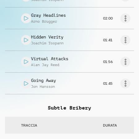
Gray Headlines
02:00
Arno Brugger
Hidden Verity
01:41
Joachim Tospann
Virtual Attacks
01:56
Alan Jay Reed
Going Away
01:45
Jon Hansson
Subtle Bribery
TRACCIA
DURATA