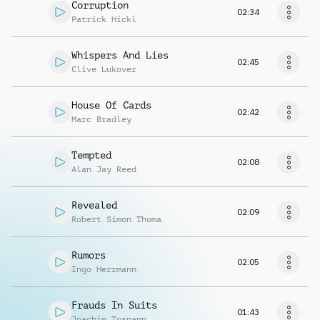
Corruption
02:34
Patrick Hickl
Whispers And Lies
02:45
Clive Lukover
House Of Cards
02:42
Marc Bradley
Tempted
02:08
Alan Jay Reed
Revealed
02:09
Robert Simon Thoma
Rumors
02:05
Ingo Herrmann
Frauds In Suits
01:43
Joachim Tospann