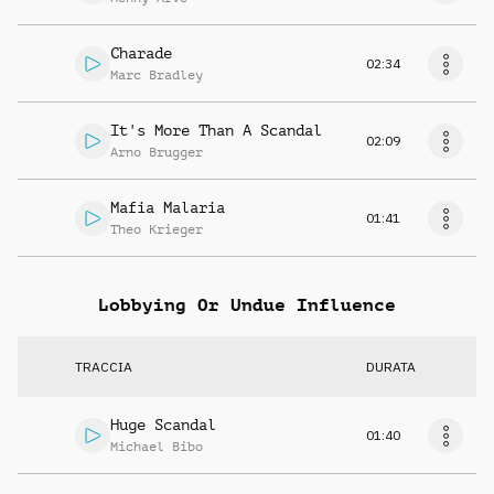
Charade
02:34
Marc Bradley
It's More Than A Scandal
02:09
Arno Brugger
Mafia Malaria
01:41
Theo Krieger
Lobbying Or Undue Influence
TRACCIA
DURATA
Huge Scandal
01:40
Michael Bibo