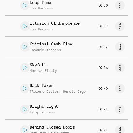
Loop Time
01:30
Jon Hansson
Illusion Of Innocence
01:37
Jon Hansson
Criminal Cash Flow
01:32
Joachim Tospann
Skyfall
02:16
Moritz Bintig
Back Taxes
01:40
Florent Duclos
,
Benoit Jego
Bright Light
01:41
Eriq Johnson
Behind Closed Doors
02:21