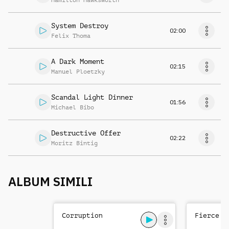
Hamilton Hawksworth
System Destroy
02:00
Felix Thoma
A Dark Moment
02:15
Manuel Ploetzky
Scandal Light Dinner
01:56
Michael Bibo
Destructive Offer
02:22
Moritz Bintig
ALBUM SIMILI
Corruption
Fierce T