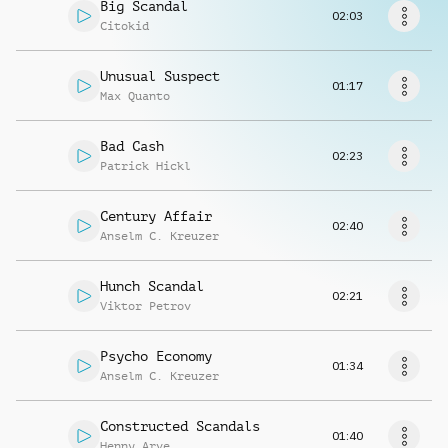
Richiedi musica
Big Scandal
02:03
Citokid
Unusual Suspect
01:17
Max Quanto
Bad Cash
02:23
Patrick Hickl
Century Affair
02:40
Anselm C. Kreuzer
Hunch Scandal
02:21
Viktor Petrov
Psycho Economy
01:34
Anselm C. Kreuzer
Constructed Scandals
01:40
Henny Arve