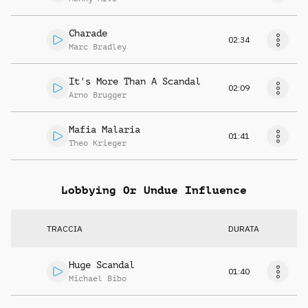
Charade
02:34
Marc Bradley
It's More Than A Scandal
02:09
Arno Brugger
Mafia Malaria
01:41
Theo Krieger
Lobbying Or Undue Influence
TRACCIA
DURATA
Huge Scandal
01:40
Michael Bibo