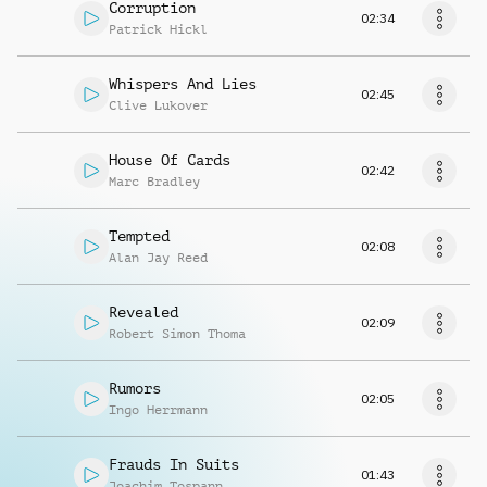
Corruption
02:34
Patrick Hickl
Whispers And Lies
02:45
Clive Lukover
House Of Cards
02:42
Marc Bradley
Tempted
02:08
Alan Jay Reed
Revealed
02:09
Robert Simon Thoma
Rumors
02:05
Ingo Herrmann
Frauds In Suits
01:43
Joachim Tospann