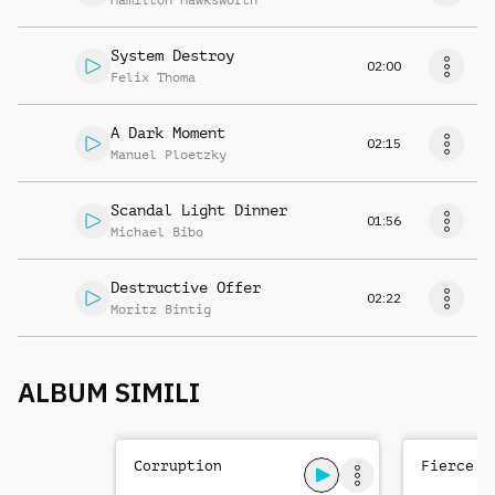
Hamilton Hawksworth
System Destroy
02:00
Felix Thoma
A Dark Moment
02:15
Manuel Ploetzky
Scandal Light Dinner
01:56
Michael Bibo
Destructive Offer
02:22
Moritz Bintig
ALBUM SIMILI
Corruption
Fierce T