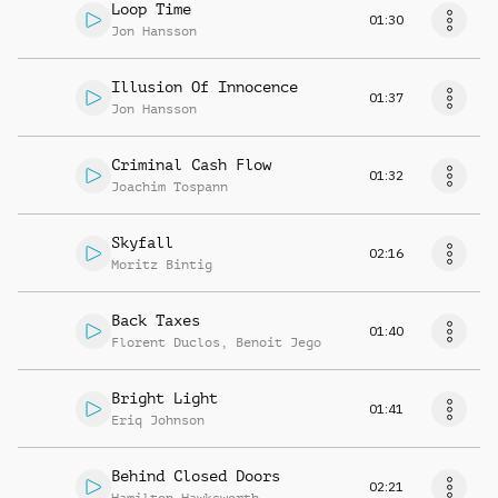
Loop Time
01:30
Jon Hansson
Illusion Of Innocence
01:37
Jon Hansson
Criminal Cash Flow
01:32
Joachim Tospann
Skyfall
02:16
Moritz Bintig
Back Taxes
01:40
Florent Duclos
,
Benoit Jego
Bright Light
01:41
Eriq Johnson
Behind Closed Doors
02:21