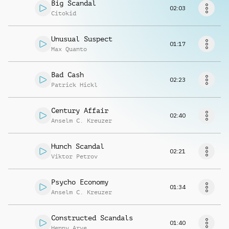
Richiedi musica
Big Scandal
02:03
Citokid
Unusual Suspect
01:17
Max Quanto
Bad Cash
02:23
Patrick Hickl
Century Affair
02:40
Anselm C. Kreuzer
Hunch Scandal
02:21
Viktor Petrov
Psycho Economy
01:34
Anselm C. Kreuzer
Constructed Scandals
01:40
Henny Arve