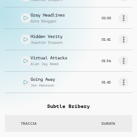
Gray Headlines
02:00
Arno Brugger
Hidden Verity
01:41
Joachim Tospann
Virtual Attacks
01:56
Alan Jay Reed
Going Away
01:45
Jon Hansson
Subtle Bribery
TRACCIA
DURATA