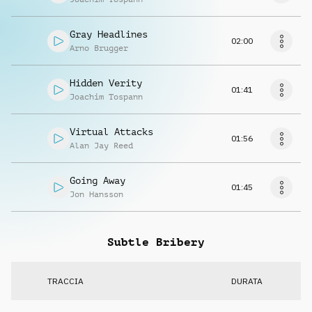
Gray Headlines
02:00
Arno Brugger
Hidden Verity
01:41
Joachim Tospann
Virtual Attacks
01:56
Alan Jay Reed
Going Away
01:45
Jon Hansson
Subtle Bribery
TRACCIA
DURATA