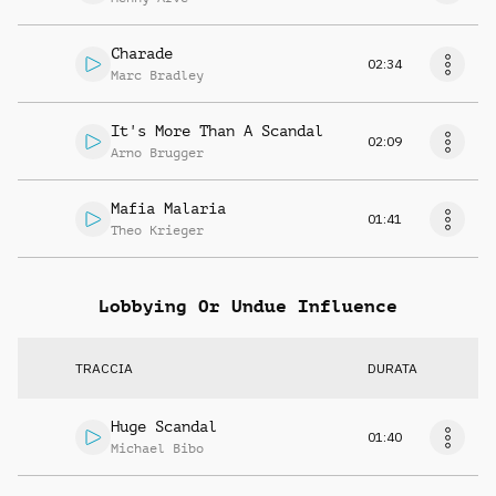
Charade
02:34
Marc Bradley
It's More Than A Scandal
02:09
Arno Brugger
Mafia Malaria
01:41
Theo Krieger
Lobbying Or Undue Influence
TRACCIA
DURATA
Huge Scandal
01:40
Michael Bibo