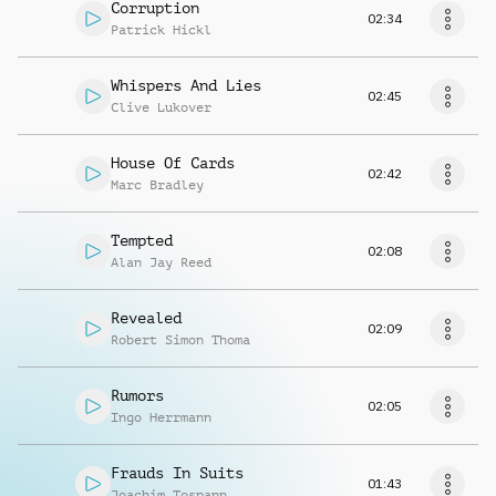
Corruption
02:34
Patrick Hickl
Whispers And Lies
02:45
Clive Lukover
House Of Cards
02:42
Marc Bradley
Tempted
02:08
Alan Jay Reed
Revealed
02:09
Robert Simon Thoma
Rumors
02:05
Ingo Herrmann
Frauds In Suits
01:43
Joachim Tospann