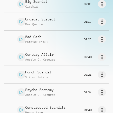
Richiedi musica
Big Scandal
02:03
Citokid
Unusual Suspect
01:17
Max Quanto
Bad Cash
02:23
Patrick Hickl
Century Affair
02:40
Anselm C. Kreuzer
Hunch Scandal
02:21
Viktor Petrov
Psycho Economy
01:34
Anselm C. Kreuzer
Constructed Scandals
01:40
Henny Arve