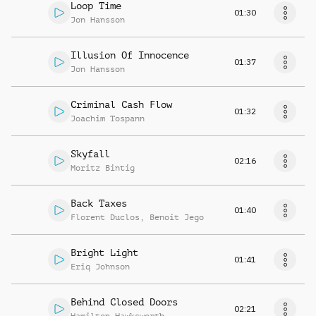
Loop Time
01:30
Jon Hansson
Illusion Of Innocence
01:37
Jon Hansson
Criminal Cash Flow
01:32
Joachim Tospann
Skyfall
02:16
Moritz Bintig
Back Taxes
01:40
Florent Duclos
,
Benoit Jego
Bright Light
01:41
Eriq Johnson
Behind Closed Doors
02:21