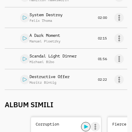
Hamilton Hawksworth
System Destroy
02:00
Felix Thoma
A Dark Moment
02:15
Manuel Ploetzky
Scandal Light Dinner
01:56
Michael Bibo
Destructive Offer
02:22
Moritz Bintig
ALBUM SIMILI
Corruption
Fierce T