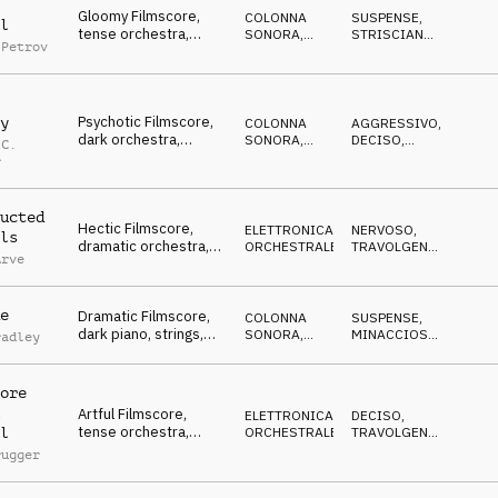
Gloomy Filmscore,
COLONNA
SUSPENSE
,
l
tense orchestra,
SONORA
,
STRISCIANTE
,
 Petrov
sneaky & suspicious
ATMOSFERA
CUPO
Psychotic Filmscore,
y
COLONNA
AGGRESSIVO
,
dark orchestra,
SONORA
,
DECISO
,
 C.
synths, thrilling, insane
ELETTRONICA
CUPO
r
ucted
Hectic Filmscore,
ELETTRONICA
,
NERVOSO
,
ls
dramatic orchestra,
ORCHESTRALE
TRAVOLGENTE
,
Arve
unwelcome, uneasy
DRAMMATICO
e
Dramatic Filmscore,
COLONNA
SUSPENSE
,
dark piano, strings,
SONORA
,
MINACCIOSO
,
radley
creepy, dangerous
ELETTRONICA
DRAMMATICO
ore
Artful Filmscore,
ELETTRONICA
,
DECISO
,
tense orchestra,
ORCHESTRALE
TRAVOLGENTE
,
l
powerful,
SOFISTICATO
rugger
sophisticated