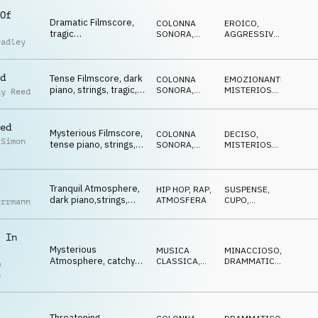
Of
Dramatic Filmscore,
COLONNA
EROICO
,
tragic
SONORA
,
AGGRESSIVO
,
radley
orchestra,reborn
ORCHESTRALE
DECISO
from the ashes
d
Tense Filmscore, dark
COLONNA
EMOZIONANTE
,
piano, strings, tragic,
SONORA
,
MISTERIOSO
,
ay Reed
rising, reborn
ORCHESTRALE
DRAMMATICO
ed
Mysterious Filmscore,
COLONNA
DECISO
,
 Simon
tense piano, strings,
SONORA
,
MISTERIOSO
,
focused, angry
ORCHESTRALE
SUSPENSE
Tranquil Atmosphere,
HIP HOP, RAP
,
SUSPENSE
,
dark piano,strings,
ATMOSFERA
CUPO
,
errmann
mysterious, tense
DRAMMATICO
 In
Mysterious
MUSICA
MINACCIOSO
,
Atmosphere, catchy
CLASSICA
,
DRAMMATICO
,
m
strings, coins, tackling,
ATMOSFERA
SOFISTICATO
n
tense
Threatening