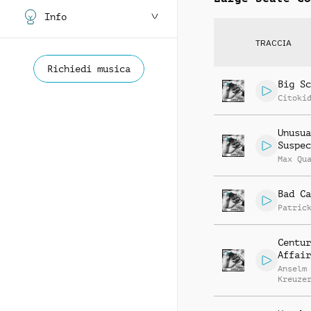
Info
TRACCIA
Richiedi musica
Big Sc
Citoki
Unusua
Suspec
Max Qu
Bad Ca
Patric
Centur
Affair
Anselm
Kreuze