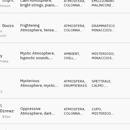
 Light
Calm Atmosphere,
ATMOSFERA
,
EMOZIONANTE
,
bright strings, piano,
COLONNA
MALINCONICO
,
ohnson
spirit of optimism
SONORA
DECISO
Frightening
 Doors
ATMOSFERA
,
DRAMMATICO
,
Atmosphere, tense
COLONNA
MINACCIOSO
,
on
sounds, dreary, evil,
SONORA
CUPO
orth
uneasy
Mystic Atmosphere,
AMBIENT,
MISTERIOSO
,
y
hypnotic sounds,
CHILL
,
MINACCIOSO
,
Thoma
piano, tense, calm
ATMOSFERA
CUPO
Mysterious
ATMOSFERA
,
SPETTRALE
,
Atmosphere, mystic
DRUM'N'BASS
CALMO
,
piano, sounds,
MISTERIOSO
ky
unknown
l
Oppressive
ATMOSFERA
,
CUPO
,
Dinner
Atmosphere, dark
COLONNA
MISTERIOSO
,
l Bibo
cellos, piano, calm,
SONORA
MALINCONICO
mournful