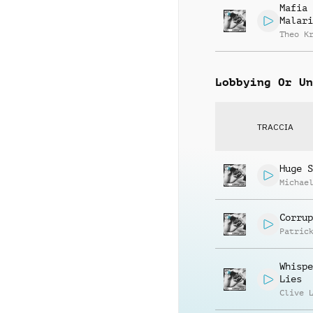
Mafia
Malari
Theo K
Lobbying Or Un
TRACCIA
Huge S
Michae
Corrup
Patric
Whispe
Lies
Clive 