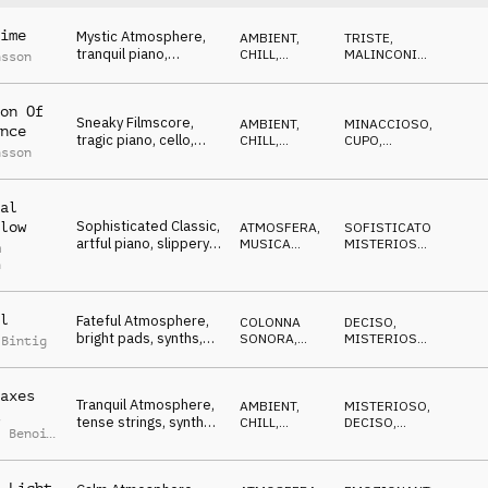
ime
Mystic Atmosphere,
AMBIENT,
TRISTE
,
tranquil piano,
CHILL
,
MALINCONICO
,
nsson
oppressive, tense,
ATMOSFERA
MISTERIOSO
sad
on Of
Sneaky Filmscore,
AMBIENT,
MINACCIOSO
,
nce
tragic piano, cello,
CHILL
,
CUPO
,
nsson
calm, tense, doomed
ATMOSFERA
SUSPENSE
al
Sophisticated Classic,
low
ATMOSFERA
,
SOFISTICATO
,
artful piano, slippery,
MUSICA
MISTERIOSO
,
m
nimble, focused
CLASSICA
EUFORICO
n
l
Fateful Atmosphere,
COLONNA
DECISO
,
bright pads, synths,
SONORA
,
MISTERIOSO
,
 Bintig
tense then relieved
ATMOSFERA
MALINCONICO
axes
Tranquil Atmosphere,
AMBIENT,
MISTERIOSO
,
t
tense strings, synths,
CHILL
,
DECISO
,
,
Benoit
mysterious
ATMOSFERA
ANTICONFORMISTA