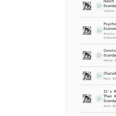
Hunch
Scanda
Viktor
Psycho
Econom
Anselm
Kreuze
Constr
Scanda
Henny 
Charad
Marc B
It's M
Than A
Scanda
Arno B