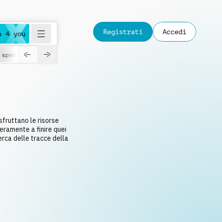
Registrati
Accedi
a 4 you
spring
 sfruttano le risorse
eramente a finire quei
cerca delle tracce della