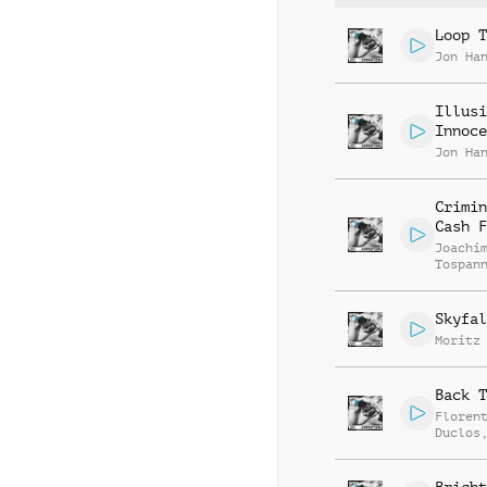
Loop T
Jon Ha
Illusi
Innoce
Jon Ha
Crimin
Cash F
Joachi
Tospan
Skyfal
Moritz
Back T
Floren
Duclos
Jego