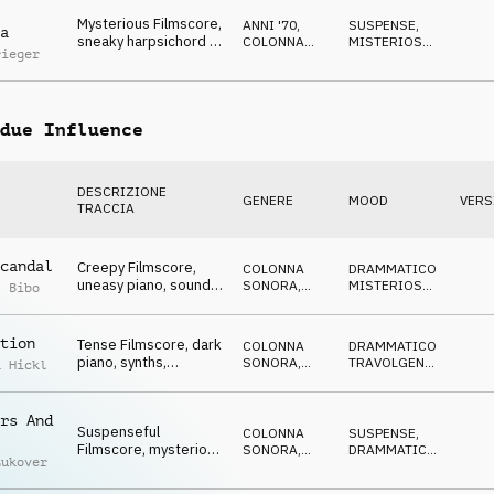
Mysterious Filmscore,
ANNI '70
,
SUSPENSE
,
a
sneaky harpsichord &
COLONNA
MISTERIOSO
,
rieger
choir, Italian
SONORA
DRAMMATICO
due Influence
DESCRIZIONE
GENERE
MOOD
VERS
TRACCIA
candal
Creepy Filmscore,
COLONNA
DRAMMATICO
,
uneasy piano, sounds,
SONORA
,
MISTERIOSO
,
l Bibo
gloomy, threatening
ATMOSFERA
CUPO
tion
Tense Filmscore, dark
COLONNA
DRAMMATICO
,
piano, synths,
SONORA
,
TRAVOLGENTE
,
k Hickl
desperate,
ORCHESTRALE
CUPO
determined
rs And
Suspenseful
COLONNA
SUSPENSE
,
Filmscore, mysterious
SONORA
,
DRAMMATICO
,
Lukover
orchestral,
ORCHESTRALE
MISTERIOSO
determined