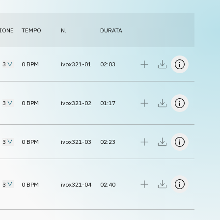
IONE
TEMPO
N.
DURATA
3
0
BPM
ivox321-01
02:03
3
0
BPM
ivox321-02
01:17
3
0
BPM
ivox321-03
02:23
3
0
BPM
ivox321-04
02:40