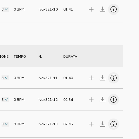
3
0
BPM
ivox321-10
01:41
IONE
TEMPO
N.
DURATA
3
0
BPM
ivox321-11
01:40
3
0
BPM
ivox321-12
02:34
3
0
BPM
ivox321-13
02:45