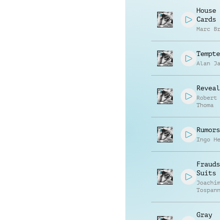
House 
Cards
Marc B
Tempte
Alan J
Reveal
Robert
Thoma
Rumors
Ingo H
Frauds
Suits
Joachi
Tospan
Gray