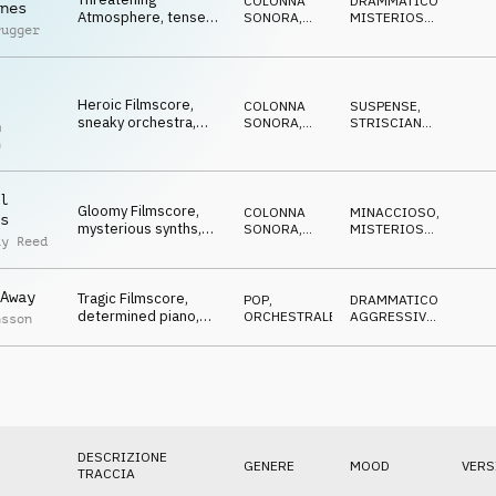
COLONNA
DRAMMATICO
,
nes
Atmosphere, tense
SONORA
,
MISTERIOSO
,
rugger
piano, strings, dark,
ATMOSFERA
MINACCIOSO
fearful
Heroic Filmscore,
COLONNA
SUSPENSE
,
sneaky orchestra,
SONORA
,
STRISCIANTE
,
m
observing, confident
ORCHESTRALE
SOFISTICATO
n
l
Gloomy Filmscore,
COLONNA
MINACCIOSO
,
s
mysterious synths,
SONORA
,
MISTERIOSO
,
ay Reed
tense & focused
ORCHESTRALE
SUSPENSE
Away
Tragic Filmscore,
POP
,
DRAMMATICO
,
determined piano,
ORCHESTRALE
AGGRESSIVO
,
nsson
strings, striking back
DECISO
DESCRIZIONE
GENERE
MOOD
VERS
TRACCIA