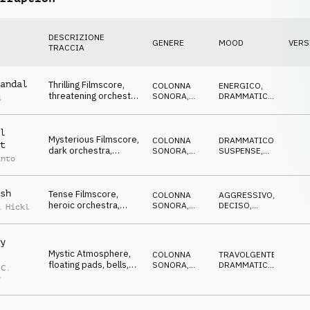
DESCRIZIONE
GENERE
MOOD
VERS
TRACCIA
andal
Thrilling Filmscore,
COLONNA
ENERGICO
,
threatening orchestra,
SONORA
,
DRAMMATICO
,
d
panic, escaping
HARD, HEAVY
MINACCIOSO
l
Mysterious Filmscore,
COLONNA
DRAMMATICO
,
t
dark orchestra,
SONORA
,
SUSPENSE
,
anto
creepy, suspenseful
ORCHESTRALE
MISTERIOSO
sh
Tense Filmscore,
COLONNA
AGGRESSIVO
,
heroic orchestra,
SONORA
,
DECISO
,
k Hickl
explosive
HARD, HEAVY
ENERGICO
atmosphere
y
Mystic Atmosphere,
COLONNA
TRAVOLGENTE
,
floating pads, bells,
SONORA
,
DRAMMATICO
,
 C.
tense, determined
ORCHESTRALE
DECISO
r