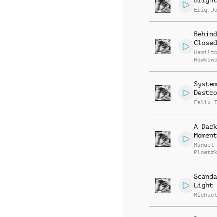
Bright
Eriq J
Behind
Closed
Hamilt
Hawksw
System
Destro
Felix 
A Dark
Moment
Manuel
Ploetz
Scanda
Light 
Michae