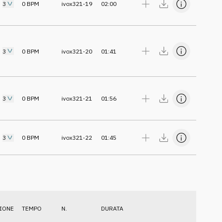
3
0
BPM
ivox321-19
02:00
3
0
BPM
ivox321-20
01:41
3
0
BPM
ivox321-21
01:56
3
0
BPM
ivox321-22
01:45
IONE
TEMPO
N.
DURATA