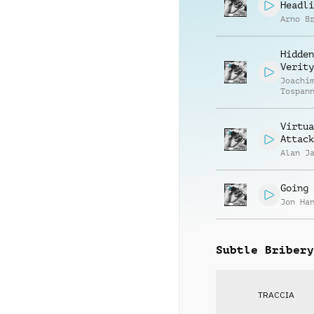
Headli
Arno B
Hidden
Verity
Joachi
Tospan
Virtua
Attack
Alan J
Going 
Jon Ha
Subtle Bribery
TRACCIA