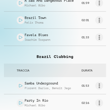
A Sad And Dangerous Place
01:59
Michael Bibo
Brazil Town
02:01
Felix Thoma
Favela Blues
01:33
Joachim Tospann
Brazil Clubbing
TRACCIA
DURATA
Samba Underground
01:53
Florent Duclos
,
Benoit Jego
Party In Rio
02:16
Michael Bibo