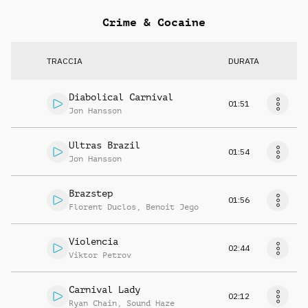
Crime & Cocaine
TRACCIA
DURATA
Diabolical Carnival
01:51
Jon Hansson
Ultras Brazil
01:54
Jon Hansson
Brazstep
01:56
Florent Duclos
,
Benoit Jego
Violencia
02:44
Viktor Petrov
Carnival Lady
02:12
Ryan Chain
,
Sound Haze