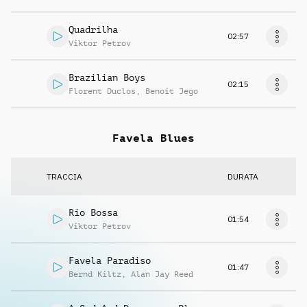
Quadrilha
02:57
Viktor Petrov
Brazilian Boys
02:15
Florent Duclos
,
Benoit Jego
Favela Blues
TRACCIA
DURATA
Rio Bossa
01:54
Viktor Petrov
Favela Paradiso
01:47
Bernd Kiltz
,
Alan Jay Reed