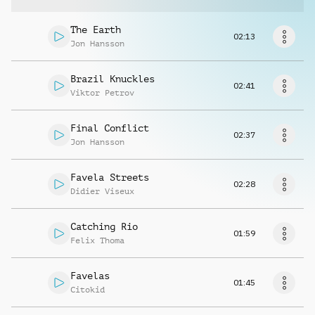
Richiedi musica
The Earth
02:13
Jon Hansson
Brazil Knuckles
02:41
Viktor Petrov
Final Conflict
02:37
Jon Hansson
Favela Streets
02:28
Didier Viseux
Catching Rio
01:59
Felix Thoma
Favelas
01:45
Citokid