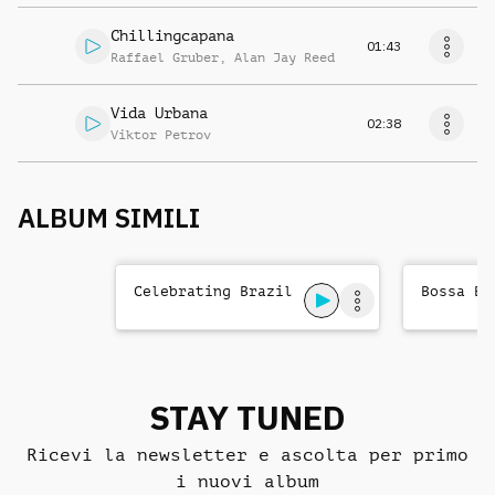
Chillingcapana
01:43
Raffael Gruber
,
Alan Jay Reed
Vida Urbana
02:38
Viktor Petrov
ALBUM SIMILI
Celebrating Brazil
Bossa Br
STAY TUNED
Ricevi la newsletter e ascolta per primo
i nuovi album