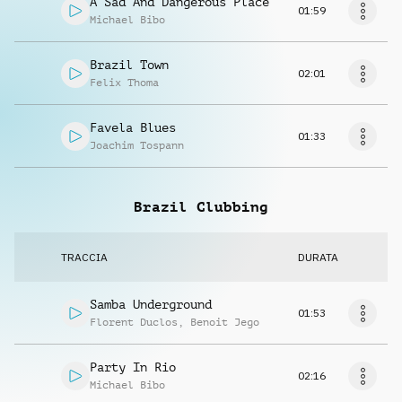
A Sad And Dangerous Place
01:59
Michael Bibo
Brazil Town
02:01
Felix Thoma
Favela Blues
01:33
Joachim Tospann
Brazil Clubbing
TRACCIA
DURATA
Samba Underground
01:53
Florent Duclos
,
Benoit Jego
Party In Rio
02:16
Michael Bibo