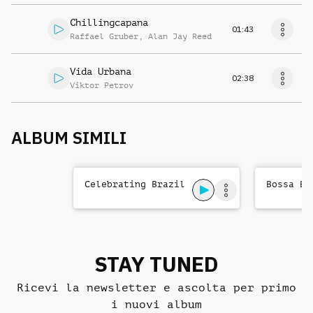
Chillingcapana
01:43
Raffael Gruber
,
Alan Jay Reed
Vida Urbana
02:38
Viktor Petrov
ALBUM SIMILI
Celebrating Brazil
Bossa Br
STAY TUNED
Ricevi la newsletter e ascolta per primo
i nuovi album