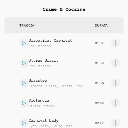
Crime & Cocaine
TRACCIA
DURATA
Diabolical Carnival
01:51
Jon Hansson
Ultras Brazil
01:54
Jon Hansson
Brazstep
01:56
Florent Duclos
,
Benoit Jego
Violencia
02:44
Viktor Petrov
Carnival Lady
02:12
Ryan Chain
,
Sound Haze