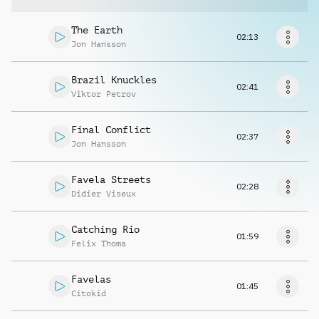
Richiedi musica
The Earth
02:13
Jon Hansson
Brazil Knuckles
02:41
Viktor Petrov
Final Conflict
02:37
Jon Hansson
Favela Streets
02:28
Didier Viseux
Catching Rio
01:59
Felix Thoma
Favelas
01:45
Citokid