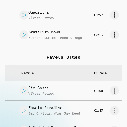
Quadrilha
02:57
Viktor Petrov
Brazilian Boys
02:15
Florent Duclos
,
Benoit Jego
Favela Blues
TRACCIA
DURATA
Rio Bossa
01:54
Viktor Petrov
Favela Paradiso
01:47
Bernd Kiltz
,
Alan Jay Reed