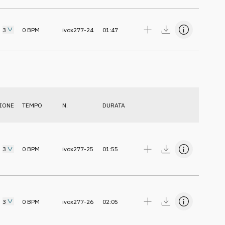
3
0
BPM
ivox277-24
01:47
IONE
TEMPO
N.
DURATA
3
0
BPM
ivox277-25
01:55
3
0
BPM
ivox277-26
02:05