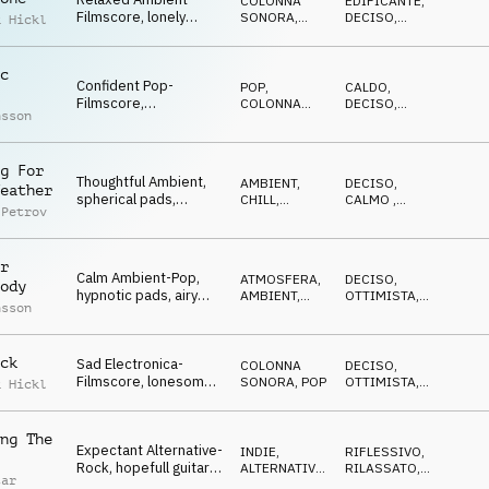
COLONNA
EDIFICANTE
,
Filmscore, lonely
SONORA
,
DECISO
,
k Hickl
piano, dynamic pads,
ATMOSFERA
EMOZIONANTE
now or never
c
Confident Pop-
POP
,
CALDO
,
Filmscore,
COLONNA
DECISO
,
nsson
constitutive
SONORA
EMOZIONANTE
percussions, e-guitar,
optimistic
g For
Thoughtful Ambient,
AMBIENT,
DECISO
,
eather
spherical pads,
CHILL
,
CALMO
,
 Petrov
nervous, hectical,
ATMOSFERA
ETEREO
waiting for ?
r
Calm Ambient-Pop,
ATMOSFERA
,
DECISO
,
ody
hypnotic pads, airy
AMBIENT,
OTTIMISTA
,
nsson
guitars, piano,
CHILL
EPICO
touching atmo
ck
Sad Electronica-
COLONNA
DECISO
,
Filmscore, lonesome
SONORA
,
POP
OTTIMISTA
,
k Hickl
piano, soft orchestra,
RIFLESSIVO
it`s over
ng The
Expectant Alternative-
INDIE,
RIFLESSIVO
,
Rock, hopefull guitars,
ALTERNATIVA
,
RILASSATO
,
tar
strong drums,
POP
DECISO