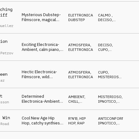
ching
Mysterious Dubstep-
iff
ELETTRONICA
,
CALMO
,
Filmscore, magical
DUBSTEP
DECISO
,
pads, choir, dark &
DRAMMATICO
mueller
dramatic
ion
Exciting Electronica-
ATMOSFERA
,
DECISO
,
Ambient, calm piano,
ELETTRONICA
CUPO
,
 Petrov
hectical synthies,
DRAMMATICO
threatening
Hectic Electronica-
ATMOSFERA
,
CUPO
,
een
Filmscore, wild
ELETTRONICA
MISTERIOSO
,
tar
synthies, dynamic,
ANSIOSO
darken chimes
t
Determined
AMBIENT,
MISTERIOSO
,
Electronica-Ambient,
CHILL
,
IPNOTICO
,
nsson
magical pads,
ELETTRONICA
ANTICONFORMISTA
thoughtful, spherical
atmo
 Win
Cool New Age Hip
R'N'B
,
HIP
ANTICONFORMISTA
,
Hop, catchy synthies,
HOP, RAP
IPNOTICO
,
 Road
motivating pads,
BIZZARRO
confident atmo