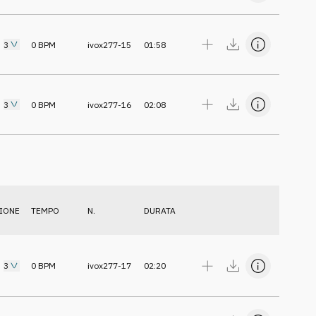
3
0
BPM
ivox277-15
01:58
3
0
BPM
ivox277-16
02:08
IONE
TEMPO
N.
DURATA
3
0
BPM
ivox277-17
02:20