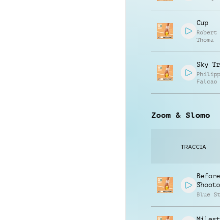
Cup
Robert
Thoma
Sky Tr
Philip
Falcao
Zoom & Slomo
TRACCIA
Before
Shooto
Blue S
Milest