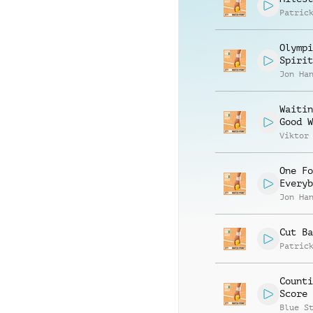
Patric
Olympi
Spirit
Jon Ha
Waitin
Good W
Viktor
One Fo
Everyb
Jon Ha
Cut Ba
Patric
Counti
Score
Blue S