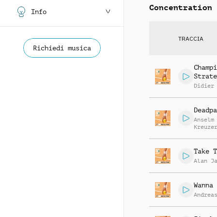
Concentration
Info
TRACCIA
Richiedi musica
Champi
Strate
Didier
Deadpa
Anselm
Kreuze
Markus
Segsch
Take T
Alan J
Wanna 
Andrea