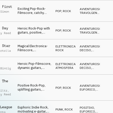
guitar, finally
 First
Exciting Pop-Rock-
AVVENTUROSO
,
POP
,
ROCK
 Simon
Filmscore, catchy
TRAVOLGENTE
,
guitars, heroic &
FELICE
expectant atmo
 Day
Heroic Rock-Pop with
AVVENTUROSO
,
POP
,
ROCK
guitars, positive,
TRAVOLGENTE
,
ay Reed
optimistic,
FELICE
encouraging, winner
 Star
Magical Electronica-
ELETTRONICA
,
AVVENTUROSO
,
Filmscore,
ROCK
DECISO
,
ertolla
melancholic guitar,
EDIFICANTE
pads, motivating atmo
Heroic Pop-Filmscore,
ELETTRONICA
,
AVVENTUROSO
,
dynamic guitars,
ATMOSFERA
DECISO
,
 Bintig
energetic, hero of the
EDIFICANTE
day
 The
Positive Rock-Pop,
AVVENTUROSO
,
POP
,
ROCK
uplifting guitars,
EUFORICO
,
Kiltz
,
percussion,
EDIFICANTE
ay Reed
encouraging, happy
League
Euphoric Indie Rock,
POSITIVO
,
PUNK
,
ROCK
motivating e-guitar,
EUFORICO
,
anto