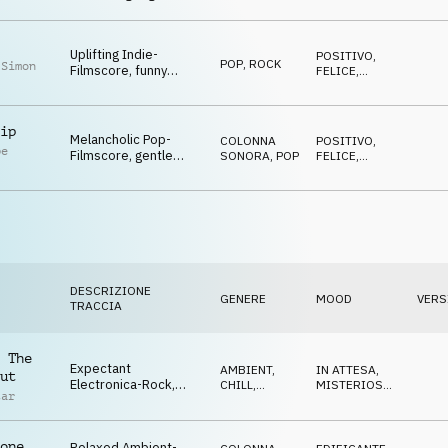
determined & tense
AVVENTUROSO
atmo
Uplifting Indie-
POSITIVO
,
POP
,
ROCK
 Simon
Filmscore, funny
FELICE
,
synths, intimate guitar,
AVVENTUROSO
epic atmo
ip
Melancholic Pop-
COLONNA
POSITIVO
,
pe
Filmscore, gentle
SONORA
,
POP
FELICE
,
orchestra, powerful
AVVENTUROSO
drums, dramatic
DESCRIZIONE
GENERE
MOOD
VERS
TRACCIA
 The
Expectant
AMBIENT,
IN ATTESA
,
ut
Electronica-Rock,
CHILL
,
MISTERIOSO
,
tar
conservative guitar,
COLONNA
CALMO
SONORA
tense & expectant
atmo
one
Relaxed Ambient-