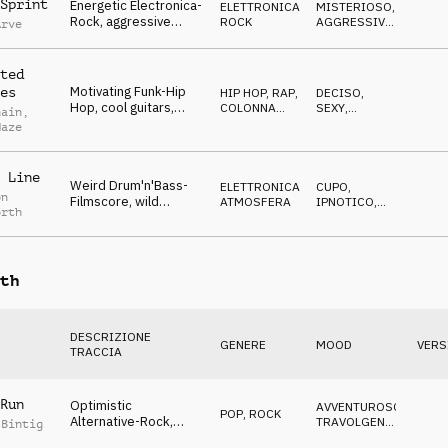
Sprint
Energetic Electronica-
ELETTRONICA
,
MISTERIOSO
,
Rock, aggressive
ROCK
AGGRESSIVO
,
Arve
pads, confident &
DRAMMATICO
epical atmo
ted
Motivating Funk-Hip
es
HIP HOP, RAP
,
DECISO
,
Hop, cool guitars,
COLONNA
SEXY
,
hain
,
bright pads, positive &
SONORA
ANTICONFORMISTA
Haze
calm atmo
 Line
Weird Drum'n'Bass-
ELETTRONICA
,
CUPO
,
on
Filmscore, wild
ATMOSFERA
IPNOTICO
,
orth
synthies, stressed &
SUSPENSE
dark atmo
th
DESCRIZIONE
GENERE
MOOD
VERS
TRACCIA
Run
Optimistic
AVVENTUROSO
,
POP
,
ROCK
Alternative-Rock,
TRAVOLGENTE
,
 Bintig
funny synthies, soft
FELICE