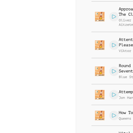
Approa
The Cl
Oliver
Aitzet
Attent
Please
Viktor
Round
Sevent
Blue S
Attemp
Jon Ha
How To
Queens