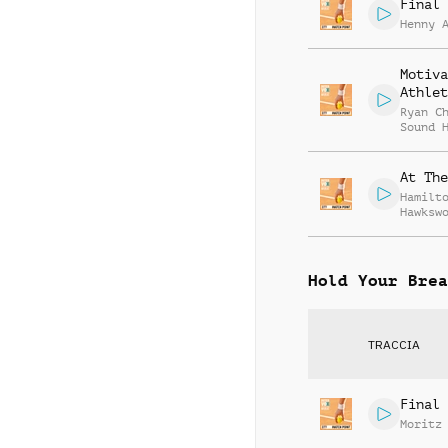
Final 
Henny 
Motiva
Athlet
Ryan C
Sound 
At The
Hamilt
Hawksw
Hold Your Brea
TRACCIA
Final 
Moritz