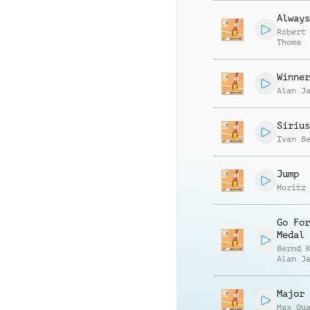
Always
Robert
Thoma
Winner
Alan J
Sirius
Ivan B
Jump
Moritz
Go For
Medal
Bernd 
Alan J
Major 
Max Qu