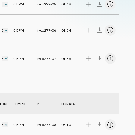
3
0
BPM
ivox277-05
01:48
3
0
BPM
ivox277-06
01:34
3
0
BPM
ivox277-07
01:36
IONE
TEMPO
N.
DURATA
3
0
BPM
ivox277-08
03:10