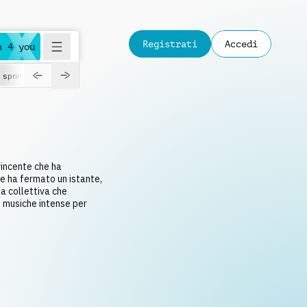
Registrati
Accedi
a 4 you
spring
vincente che ha
he ha fermato un istante,
a collettiva che
i musiche intense per