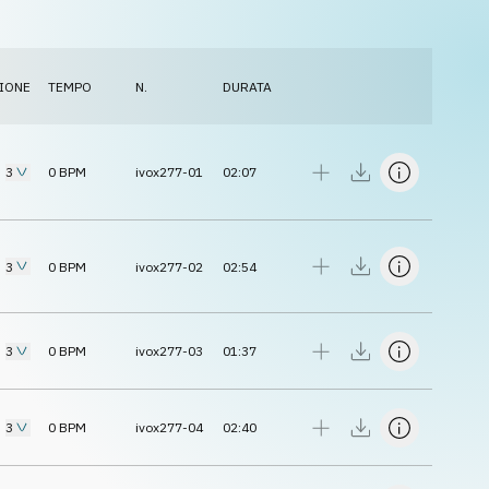
IONE
TEMPO
N.
DURATA
3
0
BPM
ivox277-01
02:07
3
0
BPM
ivox277-02
02:54
3
0
BPM
ivox277-03
01:37
3
0
BPM
ivox277-04
02:40