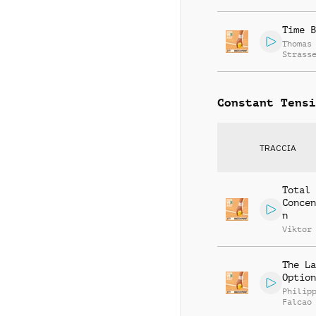
Time B
Thomas
Strass
Constant Tensi
TRACCIA
Total
Concen
n
Viktor
The La
Option
Philip
Falcao