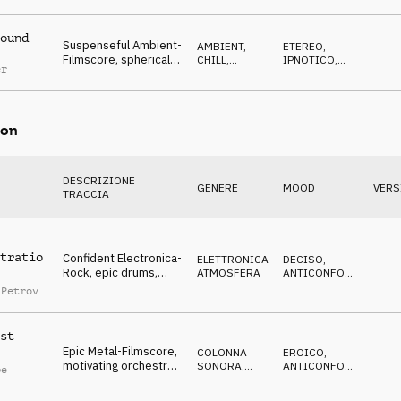
thoughtful
ound
Suspenseful Ambient-
AMBIENT,
ETEREO
,
Filmscore, spherical
CHILL
,
IPNOTICO
,
er
pads, synthies, Tick
ATMOSFERA
CALMO
Tock
on
DESCRIZIONE
GENERE
MOOD
VERS
TRACCIA
tratio
Confident Electronica-
ELETTRONICA
,
DECISO
,
Rock, epic drums,
ATMOSFERA
ANTICONFORMISTA
,
catchy synthies,
TRAVOLGENTE
 Petrov
energetic
st
Epic Metal-Filmscore,
COLONNA
EROICO
,
motivating orchestra,
SONORA
,
ANTICONFORMISTA
,
pe
heavy drums, dynamic
HARD, HEAVY
EPICO