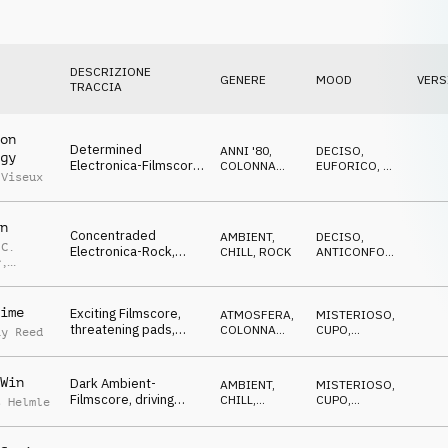
DESCRIZIONE
GENERE
MOOD
VERS
TRACCIA
on
Determined
ANNI '80
,
DECISO
,
gy
Electronica-Filmscore,
COLONNA
EUFORICO
,
IN
 Viseux
hypnotic piano,
SONORA
ATTESA
focused, it starts
n
Concentraded
AMBIENT,
DECISO
,
 C.
Electronica-Rock,
CHILL
,
ROCK
ANTICONFORMISTA
,
r
,
magical guitars,
MISTERIOSO
dynamic & uplifting
neider
atmo
ime
Exciting Filmscore,
ATMOSFERA
,
MISTERIOSO
,
threatening pads,
COLONNA
CUPO
,
ay Reed
easy guitars, dark &
SONORA
ANTICONFORMISTA
mysterious atmo
Win
Dark Ambient-
AMBIENT,
MISTERIOSO
,
Filmscore, driving
CHILL
,
CUPO
,
s Helmle
beats, soft pads, the
COLONNA
DRAMMATICO
SONORA
calm before the
storm