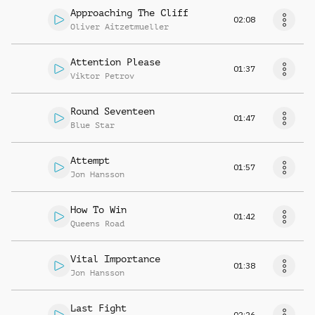
Approaching The Cliff
02:08
Oliver Aitzetmueller
Attention Please
01:37
Viktor Petrov
Round Seventeen
01:47
Blue Star
Attempt
01:57
Jon Hansson
How To Win
01:42
Queens Road
Vital Importance
01:38
Jon Hansson
Last Fight
02:26