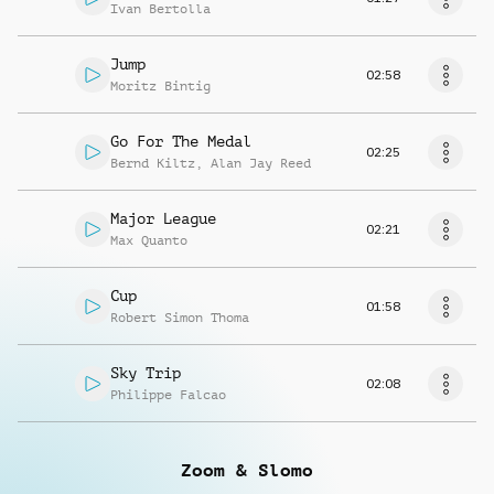
Ivan Bertolla
Jump
02:58
Moritz Bintig
Go For The Medal
02:25
Bernd Kiltz
,
Alan Jay Reed
Major League
02:21
Max Quanto
Cup
01:58
Robert Simon Thoma
Sky Trip
02:08
Philippe Falcao
Zoom & Slomo