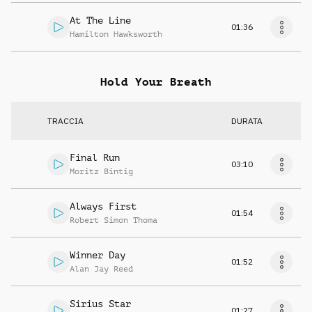
At The Line
01:36
Hamilton Hawksworth
Hold Your Breath
TRACCIA
DURATA
Final Run
03:10
Moritz Bintig
Always First
01:54
Robert Simon Thoma
Winner Day
01:52
Alan Jay Reed
Sirius Star
01:27