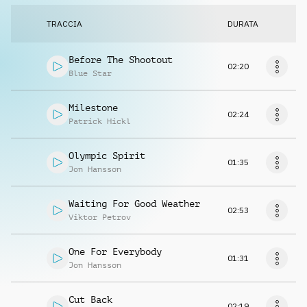
TRACCIA
DURATA
Before The Shootout
02:20
Blue Star
Milestone
02:24
Patrick Hickl
Olympic Spirit
01:35
Jon Hansson
Waiting For Good Weather
02:53
Viktor Petrov
One For Everybody
01:31
Jon Hansson
Cut Back
02:19