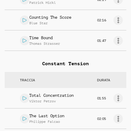
Patrick Hickl
Counting The Score
02:16
Blue Star
Time Bound
01:47
Thomas Strasser
Constant Tension
TRACCIA
DURATA
Total Concentration
01:55
Viktor Petrov
The Last Option
02:05
Philippe Falcao