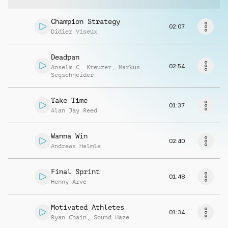
Richiedi musica
Champion Strategy
02:07
Didier Viseux
Deadpan
02:54
Anselm C. Kreuzer
,
Markus
Segschneider
Take Time
01:37
Alan Jay Reed
Wanna Win
02:40
Andreas Helmle
Final Sprint
01:48
Henny Arve
Motivated Athletes
01:34
Ryan Chain
,
Sound Haze