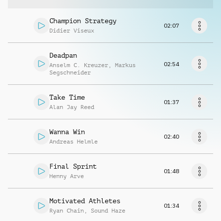
Richiedi musica
Champion Strategy
02:07
Didier Viseux
Deadpan
02:54
Anselm C. Kreuzer
,
Markus
Segschneider
Take Time
01:37
Alan Jay Reed
Wanna Win
02:40
Andreas Helmle
Final Sprint
01:48
Henny Arve
Motivated Athletes
01:34
Ryan Chain
,
Sound Haze