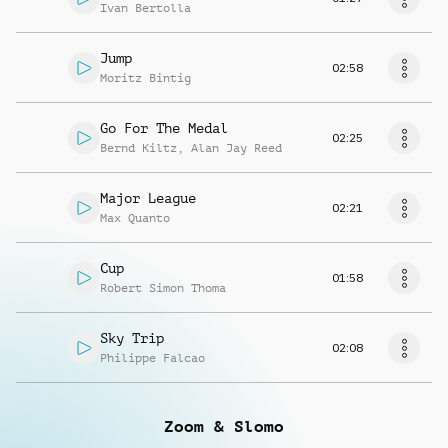
Ivan Bertolla
Jump
02:58
Moritz Bintig
Go For The Medal
02:25
Bernd Kiltz
,
Alan Jay Reed
Major League
02:21
Max Quanto
Cup
01:58
Robert Simon Thoma
Sky Trip
02:08
Philippe Falcao
Zoom & Slomo