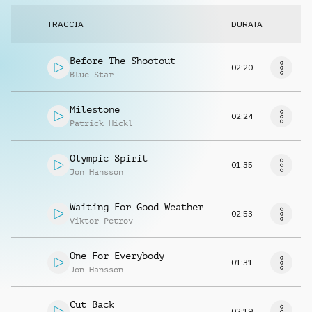
TRACCIA
DURATA
Before The Shootout
02:20
Blue Star
Milestone
02:24
Patrick Hickl
Olympic Spirit
01:35
Jon Hansson
Waiting For Good Weather
02:53
Viktor Petrov
One For Everybody
01:31
Jon Hansson
Cut Back
02:19