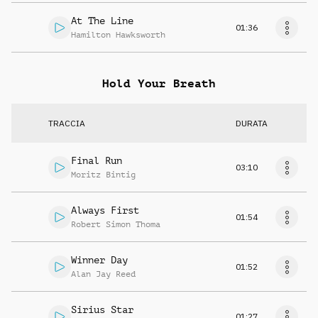
At The Line
01:36
Hamilton Hawksworth
Hold Your Breath
TRACCIA
DURATA
Final Run
03:10
Moritz Bintig
Always First
01:54
Robert Simon Thoma
Winner Day
01:52
Alan Jay Reed
Sirius Star
01:27