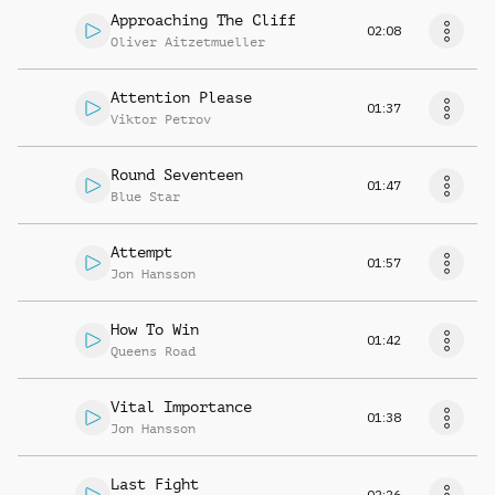
Approaching The Cliff
02:08
Oliver Aitzetmueller
Attention Please
01:37
Viktor Petrov
Round Seventeen
01:47
Blue Star
Attempt
01:57
Jon Hansson
How To Win
01:42
Queens Road
Vital Importance
01:38
Jon Hansson
Last Fight
02:26