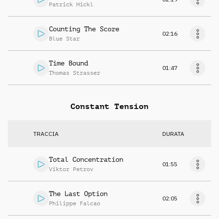
Patrick Hickl
Counting The Score
02:16
Blue Star
Time Bound
01:47
Thomas Strasser
Constant Tension
TRACCIA
DURATA
Total Concentration
01:55
Viktor Petrov
The Last Option
02:05
Philippe Falcao