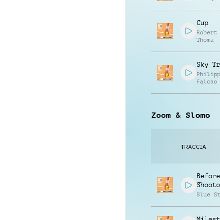
Cup
Robert
Thoma
Sky Tr
Philip
Falcao
Zoom & Slomo
TRACCIA
Before
Shooto
Blue S
Milest