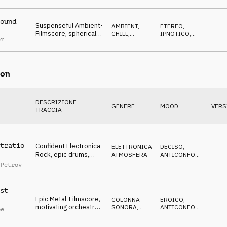
thoughtful
ound
Suspenseful Ambient-
AMBIENT,
ETEREO
,
Filmscore, spherical
CHILL
,
IPNOTICO
,
er
pads, synthies, Tick
ATMOSFERA
CALMO
Tock
on
DESCRIZIONE
GENERE
MOOD
VERS
TRACCIA
tratio
Confident Electronica-
ELETTRONICA
,
DECISO
,
Rock, epic drums,
ATMOSFERA
ANTICONFORMISTA
,
catchy synthies,
TRAVOLGENTE
 Petrov
energetic
st
Epic Metal-Filmscore,
COLONNA
EROICO
,
motivating orchestra,
SONORA
,
ANTICONFORMISTA
,
pe
heavy drums, dynamic
HARD, HEAVY
EPICO