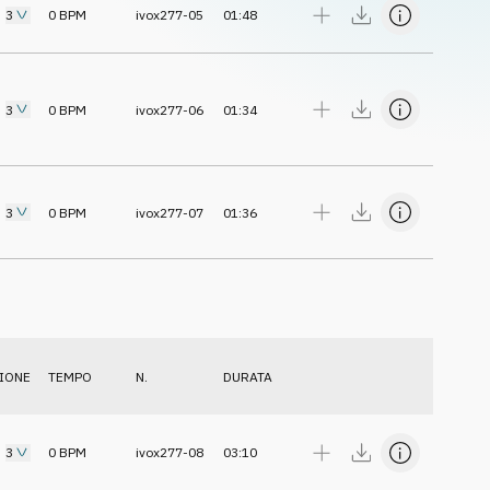
3
0
BPM
ivox277-05
01:48
3
0
BPM
ivox277-06
01:34
3
0
BPM
ivox277-07
01:36
IONE
TEMPO
N.
DURATA
3
0
BPM
ivox277-08
03:10