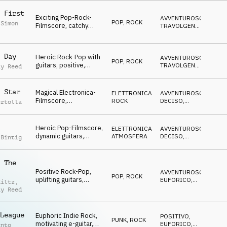
guitar, finally
 First
Exciting Pop-Rock-
AVVENTUROSO
,
POP
,
ROCK
 Simon
Filmscore, catchy
TRAVOLGENTE
,
guitars, heroic &
FELICE
expectant atmo
 Day
Heroic Rock-Pop with
AVVENTUROSO
,
POP
,
ROCK
guitars, positive,
TRAVOLGENTE
,
ay Reed
optimistic,
FELICE
encouraging, winner
 Star
Magical Electronica-
ELETTRONICA
,
AVVENTUROSO
,
Filmscore,
ROCK
DECISO
,
ertolla
melancholic guitar,
EDIFICANTE
pads, motivating atmo
Heroic Pop-Filmscore,
ELETTRONICA
,
AVVENTUROSO
,
dynamic guitars,
ATMOSFERA
DECISO
,
 Bintig
energetic, hero of the
EDIFICANTE
day
 The
Positive Rock-Pop,
AVVENTUROSO
,
POP
,
ROCK
uplifting guitars,
EUFORICO
,
Kiltz
,
percussion,
EDIFICANTE
ay Reed
encouraging, happy
League
Euphoric Indie Rock,
POSITIVO
,
PUNK
,
ROCK
motivating e-guitar,
EUFORICO
,
anto