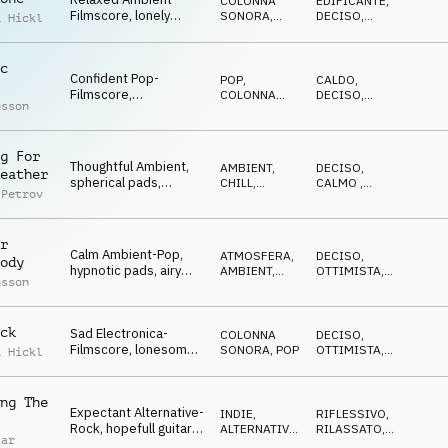
COLONNA
EDIFICANTE
,
Filmscore, lonely
SONORA
,
DECISO
,
k Hickl
piano, dynamic pads,
ATMOSFERA
EMOZIONANTE
now or never
c
Confident Pop-
POP
,
CALDO
,
Filmscore,
COLONNA
DECISO
,
nsson
constitutive
SONORA
EMOZIONANTE
percussions, e-guitar,
optimistic
g For
Thoughtful Ambient,
AMBIENT,
DECISO
,
eather
spherical pads,
CHILL
,
CALMO
,
 Petrov
nervous, hectical,
ATMOSFERA
ETEREO
waiting for ?
r
Calm Ambient-Pop,
ATMOSFERA
,
DECISO
,
ody
hypnotic pads, airy
AMBIENT,
OTTIMISTA
,
nsson
guitars, piano,
CHILL
EPICO
touching atmo
ck
Sad Electronica-
COLONNA
DECISO
,
Filmscore, lonesome
SONORA
,
POP
OTTIMISTA
,
k Hickl
piano, soft orchestra,
RIFLESSIVO
it`s over
ng The
Expectant Alternative-
INDIE,
RIFLESSIVO
,
Rock, hopefull guitars,
ALTERNATIVA
,
RILASSATO
,
tar
strong drums,
POP
DECISO