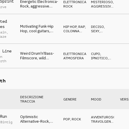
Sprint
Energetic Electronica-
ELETTRONICA
,
MISTERIOSO
,
Rock, aggressive
ROCK
AGGRESSIVO
,
Arve
pads, confident &
DRAMMATICO
epical atmo
ted
Motivating Funk-Hip
es
HIP HOP, RAP
,
DECISO
,
Hop, cool guitars,
COLONNA
SEXY
,
hain
,
bright pads, positive &
SONORA
ANTICONFORMISTA
Haze
calm atmo
 Line
Weird Drum'n'Bass-
ELETTRONICA
,
CUPO
,
on
Filmscore, wild
ATMOSFERA
IPNOTICO
,
orth
synthies, stressed &
SUSPENSE
dark atmo
th
DESCRIZIONE
GENERE
MOOD
VERS
TRACCIA
Run
Optimistic
AVVENTUROSO
,
POP
,
ROCK
Alternative-Rock,
TRAVOLGENTE
,
 Bintig
funny synthies, soft
FELICE