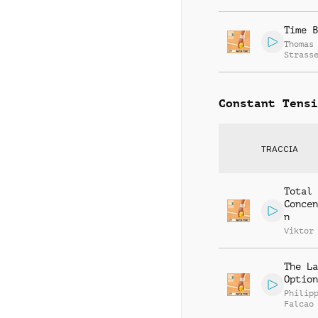
Time B
Thomas
Strass
Constant Tensi
TRACCIA
Total
Concen
n
Viktor
The La
Option
Philip
Falcao