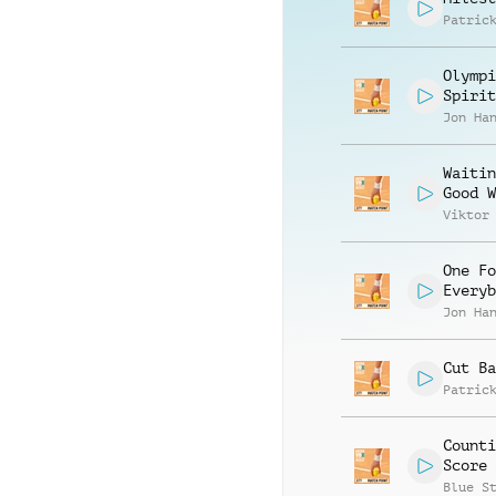
Patric
Olympi
Spirit
Jon Ha
Waitin
Good W
Viktor
One Fo
Everyb
Jon Ha
Cut Ba
Patric
Counti
Score
Blue S