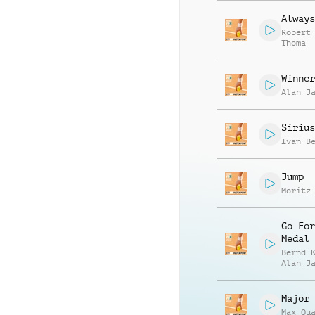
Always
Robert
Thoma
Winner
Alan J
Sirius
Ivan B
Jump
Moritz
Go For
Medal
Bernd 
Alan J
Major 
Max Qu