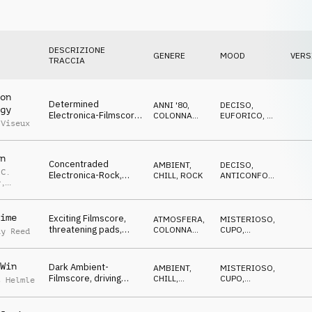
DESCRIZIONE
GENERE
MOOD
VERS
TRACCIA
on
Determined
ANNI '80
,
DECISO
,
gy
Electronica-Filmscore,
COLONNA
EUFORICO
,
IN
 Viseux
hypnotic piano,
SONORA
ATTESA
focused, it starts
n
Concentraded
AMBIENT,
DECISO
,
 C.
Electronica-Rock,
CHILL
,
ROCK
ANTICONFORMISTA
,
r
,
magical guitars,
MISTERIOSO
dynamic & uplifting
neider
atmo
ime
Exciting Filmscore,
ATMOSFERA
,
MISTERIOSO
,
threatening pads,
COLONNA
CUPO
,
ay Reed
easy guitars, dark &
SONORA
ANTICONFORMISTA
mysterious atmo
Win
Dark Ambient-
AMBIENT,
MISTERIOSO
,
Filmscore, driving
CHILL
,
CUPO
,
s Helmle
beats, soft pads, the
COLONNA
DRAMMATICO
SONORA
calm before the
storm