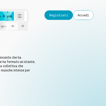
Registrati
Accedi
a 4 you
spring
vincente che ha
he ha fermato un istante,
a collettiva che
i musiche intense per