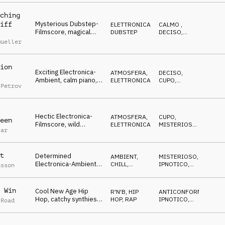
ching
Mysterious Dubstep-
iff
ELETTRONICA
,
CALMO
,
Filmscore, magical
DUBSTEP
DECISO
,
pads, choir, dark &
DRAMMATICO
mueller
dramatic
ion
Exciting Electronica-
ATMOSFERA
,
DECISO
,
Ambient, calm piano,
ELETTRONICA
CUPO
,
 Petrov
hectical synthies,
DRAMMATICO
threatening
Hectic Electronica-
ATMOSFERA
,
CUPO
,
een
Filmscore, wild
ELETTRONICA
MISTERIOSO
,
tar
synthies, dynamic,
ANSIOSO
darken chimes
t
Determined
AMBIENT,
MISTERIOSO
,
Electronica-Ambient,
CHILL
,
IPNOTICO
,
nsson
magical pads,
ELETTRONICA
ANTICONFORMISTA
thoughtful, spherical
atmo
 Win
Cool New Age Hip
R'N'B
,
HIP
ANTICONFORMISTA
,
Hop, catchy synthies,
HOP, RAP
IPNOTICO
,
 Road
motivating pads,
BIZZARRO
confident atmo