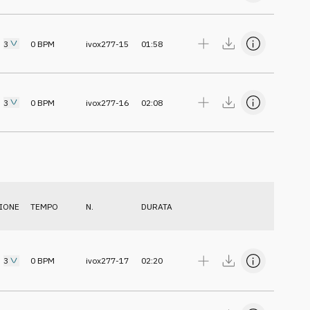
3
0
BPM
ivox277-15
01:58
3
0
BPM
ivox277-16
02:08
IONE
TEMPO
N.
DURATA
3
0
BPM
ivox277-17
02:20