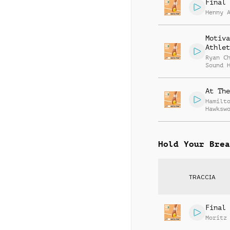
Final 
Henny 
Motiva
Athlet
Ryan C
Sound 
At The
Hamilt
Hawksw
Hold Your Brea
TRACCIA
Final 
Moritz