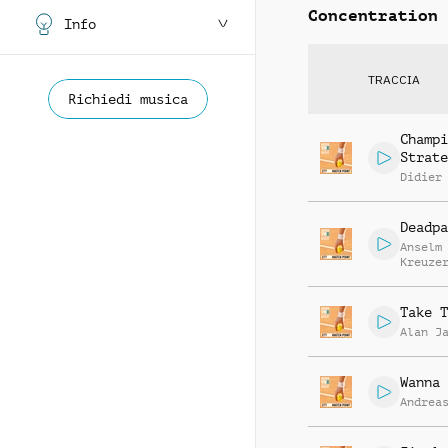
Concentration
Info
TRACCIA
Richiedi musica
Champi
Strate
Didier
Deadpa
Anselm
Kreuze
Markus
Segsch
Take T
Alan J
Wanna 
Andrea