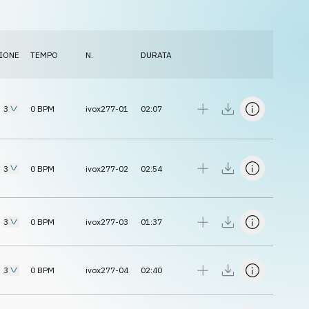
IONE
TEMPO
N.
DURATA
3
0
BPM
ivox277-01
02:07
3
0
BPM
ivox277-02
02:54
3
0
BPM
ivox277-03
01:37
3
0
BPM
ivox277-04
02:40