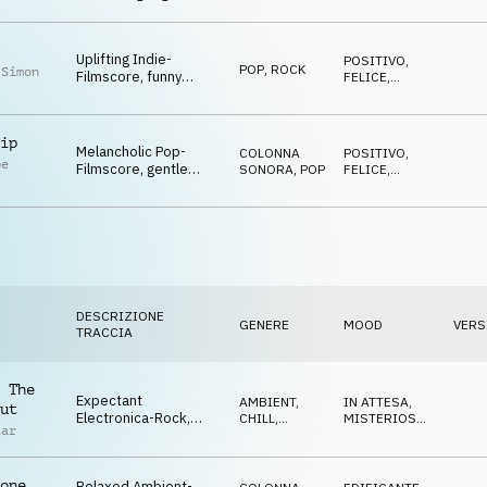
determined & tense
AVVENTUROSO
atmo
Uplifting Indie-
POSITIVO
,
POP
,
ROCK
 Simon
Filmscore, funny
FELICE
,
synths, intimate guitar,
AVVENTUROSO
epic atmo
ip
Melancholic Pop-
COLONNA
POSITIVO
,
pe
Filmscore, gentle
SONORA
,
POP
FELICE
,
orchestra, powerful
AVVENTUROSO
drums, dramatic
DESCRIZIONE
GENERE
MOOD
VERS
TRACCIA
 The
Expectant
AMBIENT,
IN ATTESA
,
ut
Electronica-Rock,
CHILL
,
MISTERIOSO
,
tar
conservative guitar,
COLONNA
CALMO
SONORA
tense & expectant
atmo
one
Relaxed Ambient-