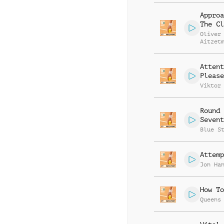
Approa
The Cl
Oliver
Aitzet
Attent
Please
Viktor
Round
Sevent
Blue S
Attemp
Jon Ha
How To
Queens