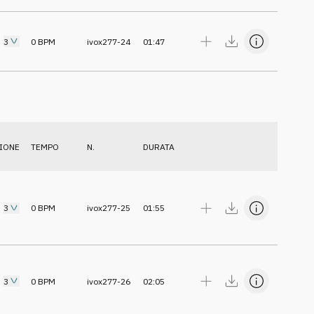
3
0
BPM
ivox277-24
01:47
IONE
TEMPO
N.
DURATA
3
0
BPM
ivox277-25
01:55
3
0
BPM
ivox277-26
02:05