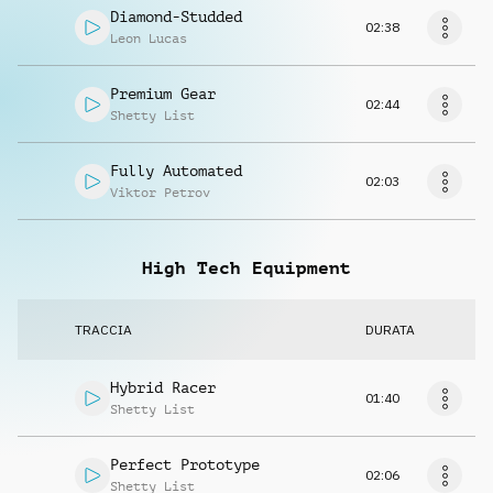
Diamond-Studded
02:38
Leon Lucas
Premium Gear
02:44
Shetty List
Fully Automated
02:03
Viktor Petrov
High Tech Equipment
TRACCIA
DURATA
Hybrid Racer
01:40
Shetty List
Perfect Prototype
02:06
Shetty List