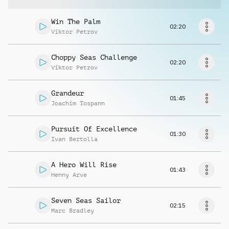
Richiedi musica
Win The Palm
02:20
Viktor Petrov
Choppy Seas Challenge
02:20
Viktor Petrov
Grandeur
01:45
Joachim Tospann
Pursuit Of Excellence
01:30
Ivan Bertolla
A Hero Will Rise
01:43
Henny Arve
Seven Seas Sailor
02:15
Marc Bradley