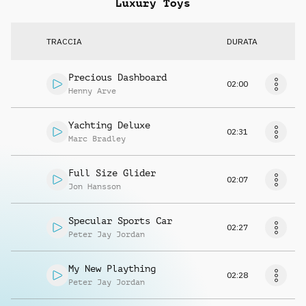
Luxury Toys
TRACCIA
DURATA
Precious Dashboard
02:00
Henny Arve
Yachting Deluxe
02:31
Marc Bradley
Full Size Glider
02:07
Jon Hansson
Specular Sports Car
02:27
Peter Jay Jordan
My New Plaything
02:28
Peter Jay Jordan