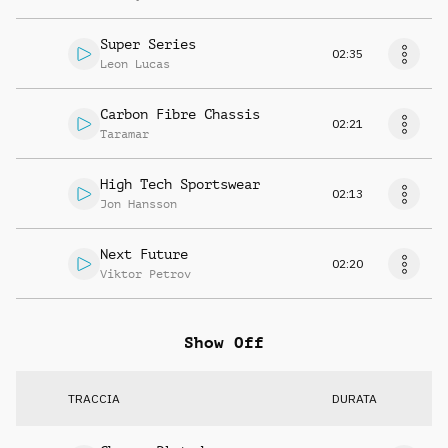
Super Series
02:35
Leon Lucas
Carbon Fibre Chassis
02:21
Taramar
High Tech Sportswear
02:13
Jon Hansson
Next Future
02:20
Viktor Petrov
Show Off
TRACCIA
DURATA