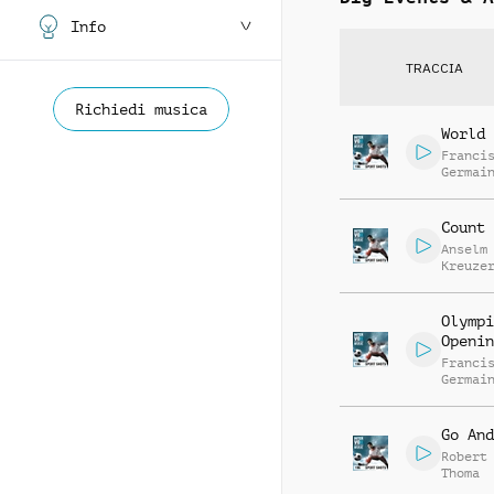
Info
TRACCIA
Richiedi musica
World 
Franci
Germai
Becker
Bintig
Count 
Anselm
Kreuze
Christ
Steenk
Olympi
Openin
Franci
Germai
Becker
Bintig
Go And
Robert
Thoma