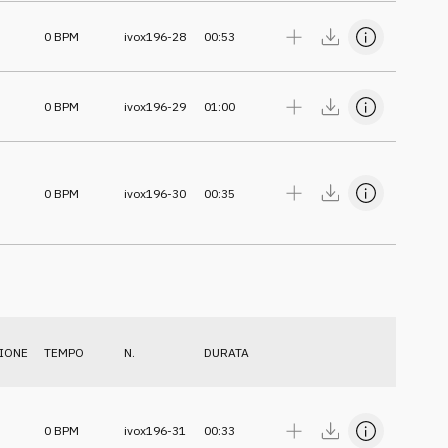
0
BPM
ivox196-28
00:53
0
BPM
ivox196-29
01:00
0
BPM
ivox196-30
00:35
IONE
TEMPO
N.
DURATA
0
BPM
ivox196-31
00:33