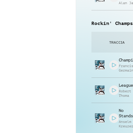
Alan J
Rockin' Champs
TRACCIA
Champi
Franci
Germai
Becker
Bintig
League
Robert
Thoma
No
Stands
Anselm
Kreuze
Christ