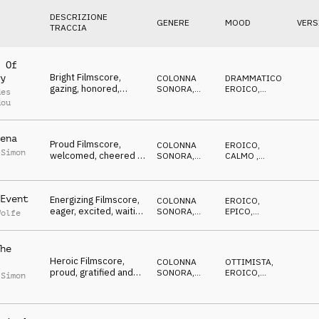
DESCRIZIONE
GENERE
MOOD
VERS
TRACCIA
 Of
Bright Filmscore,
y
COLONNA
DRAMMATICO
,
gazing, honored,
SONORA
,
EROICO
,
des
iconic, exalted,
ORCHESTRALE
DECISO
dou
athletic
ena
Proud Filmscore,
COLONNA
EROICO
,
 Simon
welcomed, cheered &
SONORA
,
CALMO
,
relieved athletes
ORCHESTRALE
EPICO
Event
Energizing Filmscore,
COLONNA
EROICO
,
eager, excited, waiting
SONORA
,
EPICO
,
Wolfe
for the match
ORCHESTRALE
DECISO
he
Heroic Filmscore,
COLONNA
OTTIMISTA
,
proud, gratified and
SONORA
,
EROICO
,
 Simon
honored athletes
ORCHESTRALE
EPICO