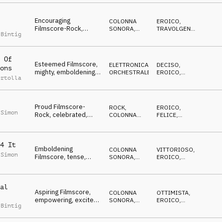
racing & riding
Encouraging
COLONNA
EROICO
,
Filmscore-Rock,
SONORA
,
TRAVOLGENTE
,
 Bintig
athletic, sportive,
ORCHESTRALE
VITTORIOSO
proud, cheered
 Of
Esteemed Filmscore,
ELETTRONICA
,
DECISO
,
ons
mighty, emboldening,
ORCHESTRALE
EROICO
,
ertolla
triumphant
VITTORIOSO
Proud Filmscore-
ROCK
,
EROICO
,
 Simon
Rock, celebrated,
COLONNA
FELICE
,
iconic, cheered,
SONORA
VITTORIOSO
triumphant
4 It
Emboldening
COLONNA
VITTORIOSO
,
 Simon
Filmscore, tense,
SONORA
,
EROICO
,
expectant, heroic
ORCHESTRALE
OTTIMISTA
space program
al
Aspiring Filmscore,
COLONNA
OTTIMISTA
,
empowering, excited,
SONORA
,
EROICO
,
 Bintig
spirited, flying
ORCHESTRALE
DECISO