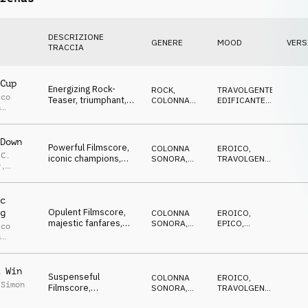
DESCRIZIONE
GENERE
MOOD
VERS
TRACCIA
Cup
Energizing Rock-
ROCK
,
TRAVOLGENTE
,
sco
Teaser, triumphant,
COLONNA
EDIFICANTE
,
n
athletic, sportive
SONORA
EROICO
,
Moritz
Down
Powerful Filmscore,
COLONNA
EROICO
,
 C.
iconic champions,
SONORA
,
TRAVOLGENTE
,
r
,
legendary, Olympic
ORCHESTRALE
VITTORIOSO
ian
en
c
Opulent Filmscore,
g
COLONNA
EROICO
,
majestic fanfares,
SONORA
,
EPICO
,
sco
sport announcement
ORCHESTRALE
VITTORIOSO
n
,
Moritz
 Win
Suspenseful
COLONNA
EROICO
,
 Simon
Filmscore,
SONORA
,
TRAVOLGENTE
,
determined, excited,
ORCHESTRALE
DRAMMATICO