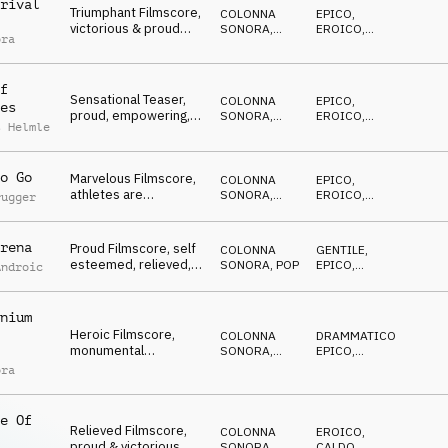
rival
Triumphant Filmscore,
COLONNA
EPICO
,
victorious & proud
SONORA
,
EROICO
,
ora
athletes returning
ORCHESTRALE
OTTIMISTA
home
f
Sensational Teaser,
COLONNA
EPICO
,
es
proud, empowering,
SONORA
,
EROICO
,
s Helmle
electrifying drone
ORCHESTRALE
OTTIMISTA
shots
o Go
Marvelous Filmscore,
COLONNA
EPICO
,
athletes are
SONORA
,
EROICO
,
rugger
celebrated with big
ORCHESTRALE
VITTORIOSO
parade
rena
Proud Filmscore, self
COLONNA
GENTILE
,
esteemed, relieved,
SONORA
,
POP
EPICO
,
Androic
enjoying, light
EROICO
nium
Heroic Filmscore,
COLONNA
DRAMMATICO
,
monumental
SONORA
,
EPICO
,
announcement of an
ORCHESTRALE
VITTORIOSO
ora
event
e Of
Relieved Filmscore,
COLONNA
EROICO
,
proud & victorious
SONORA
,
CALDO
,