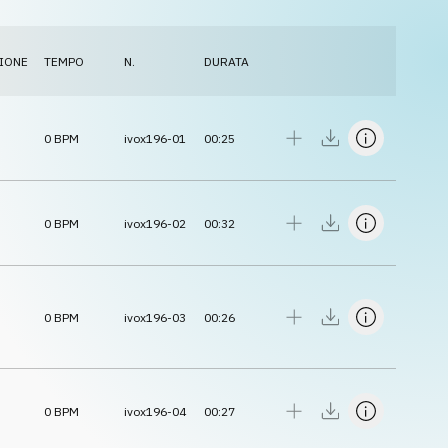
IONE
TEMPO
N.
DURATA
0
BPM
ivox196-01
00:25
0
BPM
ivox196-02
00:32
0
BPM
ivox196-03
00:26
0
BPM
ivox196-04
00:27