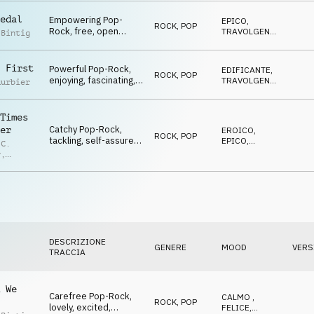
en
edal
Empowering Pop-
EPICO
,
ROCK
,
POP
Rock, free, open
TRAVOLGENTE
,
 Bintig
skies, enjoying, bold
OTTIMISTA
 First
Powerful Pop-Rock,
EDIFICANTE
,
ROCK
,
POP
enjoying, fascinating,
TRAVOLGENTE
,
uurbier
legendary, free-
EPICO
spirited
Times
Catchy Pop-Rock,
er
EROICO
,
ROCK
,
POP
tackling, self-assured,
EPICO
,
 C.
inspiring, impactful
EDIFICANTE
r
,
ian
en
DESCRIZIONE
GENERE
MOOD
VERS
TRACCIA
 We
Carefree Pop-Rock,
CALMO
,
ROCK
,
POP
lovely, excited,
FELICE
,