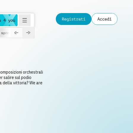
Registrati
Accedi
a 4 you
spring
composizioni orchestrali
r salire sul podio
a della vittoria? We are