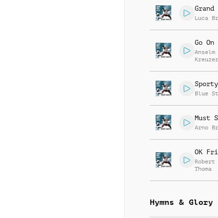
Grand 
Luca B
Go On
Anselm
Kreuze
Christ
Steenk
Sporty
Blue S
Must S
Arno B
OK Fri
Robert
Thoma
Hymns & Glory