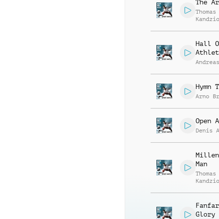
The Ar
Thomas
Kandzi
Hall O
Athlet
Andrea
Hymn T
Arno B
Open A
Denis 
Millen
Man
Thomas
Kandzi
Fanfar
Glory