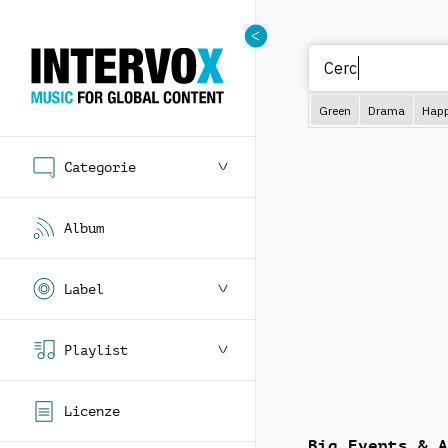
Cerca per g
Green
Drama
Hap
Categorie
Album
Label
Playlist
Licenze
Big Events & A