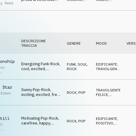
ay Reed
heroes returning
ORCHESTRALE
EPICO
home
DESCRIZIONE
GENERE
MOOD
VERS
TRACCIA
onship
Energizing Funk-Rock,
FUNK, SOUL
,
EDIFICANTE
,
sco
cool, excited,
ROCK
TRAVOLGENTE
,
n
celebrating and funky
SEXY
,
Moritz
 Star
Sunny Pop-Rock,
TRAVOLGENTE
,
ROCK
,
POP
 Simon
inciting, excited, free,
FELICE
,
young, outdoor sport
OTTIMISTA
Motivating Pop-Rock,
till
EDIFICANTE
,
ROCK
,
POP
carefree, happy,
POSITIVO
,
 C.
enjoying, active
FELICE
r
,
ian