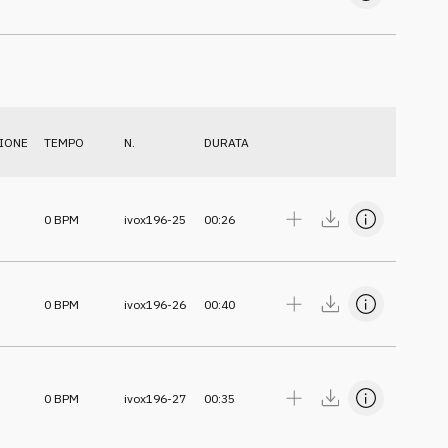
IONE
TEMPO
N.
DURATA
0
BPM
ivox196-25
00:26
0
BPM
ivox196-26
00:40
0
BPM
ivox196-27
00:35