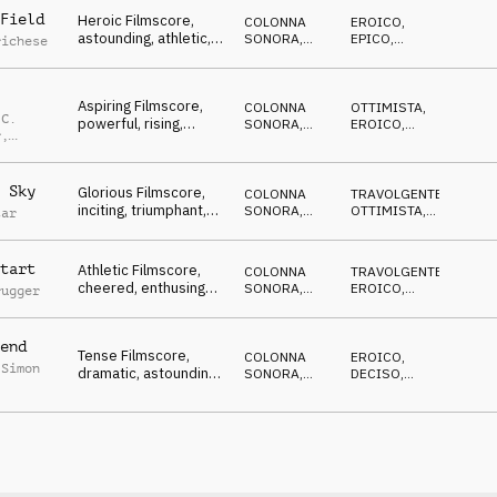
Field
Heroic Filmscore,
COLONNA
EROICO
,
astounding, athletic,
SONORA
,
EPICO
,
richese
legendary, strong
ORCHESTRALE
OTTIMISTA
Aspiring Filmscore,
COLONNA
OTTIMISTA
,
 C.
powerful, rising,
SONORA
,
EROICO
,
r
,
strong, esteemed
ORCHESTRALE
TRAVOLGENTE
ian
en
 Sky
Glorious Filmscore,
COLONNA
TRAVOLGENTE
,
inciting, triumphant,
SONORA
,
OTTIMISTA
,
tar
athletic, aspiring
ORCHESTRALE
DECISO
tart
Athletic Filmscore,
COLONNA
TRAVOLGENTE
,
cheered, enthusing
SONORA
,
EROICO
,
rugger
sport announcements
ROCK
DECISO
end
Tense Filmscore,
COLONNA
EROICO
,
 Simon
dramatic, astounding,
SONORA
,
DECISO
,
expectant, thrilled
ORCHESTRALE
SUSPENSE