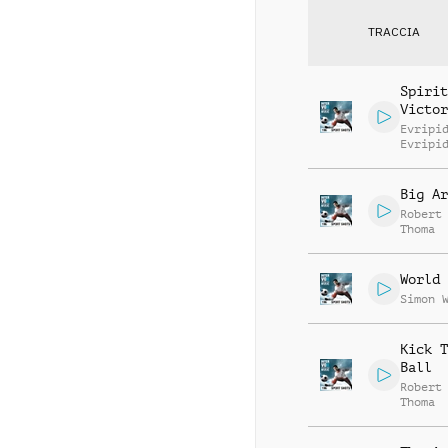
TRACCIA
Spirit
Victor
Evripi
Evripi
Big Ar
Robert
Thoma
World 
Simon 
Kick T
Ball
Robert
Thoma