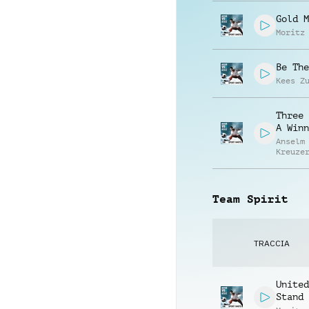
Steenk
Gold M
Moritz
Be The
Kees Z
Three 
A Winn
Anselm
Kreuze
Christ
Steenk
Team Spirit
TRACCIA
United
Stand