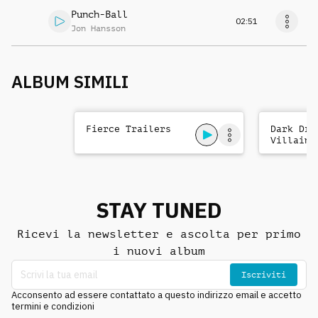
Punch-Ball
02:51
Jon Hansson
ALBUM SIMILI
Fierce Trailers
Dark Dra
Villains
STAY TUNED
Ricevi la newsletter e ascolta per primo
i nuovi album
Iscriviti
Acconsento ad essere contattato a questo indirizzo email e accetto
termini e condizioni