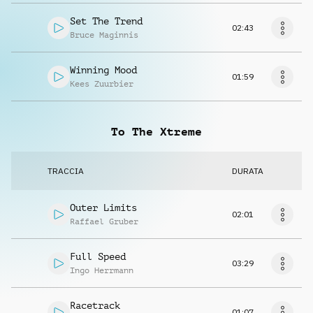
Set The Trend
02:43
Bruce Maginnis
Winning Mood
01:59
Kees Zuurbier
To The Xtreme
TRACCIA
DURATA
Outer Limits
02:01
Raffael Gruber
Full Speed
03:29
Ingo Herrmann
Racetrack
01:07