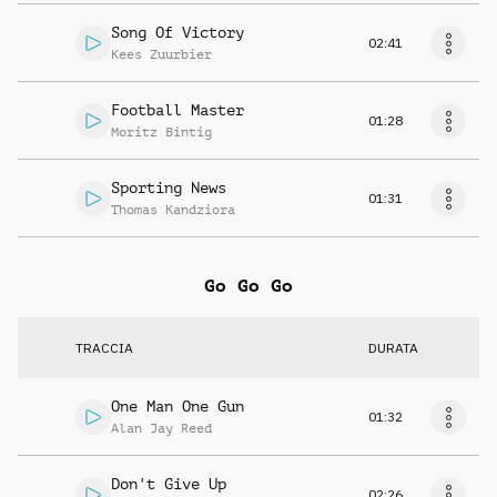
Song Of Victory
02:41
Kees Zuurbier
Football Master
01:28
Moritz Bintig
Sporting News
01:31
Thomas Kandziora
Go Go Go
TRACCIA
DURATA
One Man One Gun
01:32
Alan Jay Reed
Don't Give Up
02:26