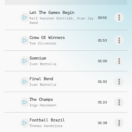
Richiedi musica
Let The Games Begin
00:55
Ralf Karsten Gottlieb
,
Alan Jay
Reed
Crew Of Winners
01:53
Tom Silvester
Somnium
01:00
Ivan Bertolla
Final Bend
01:03
Ivan Bertolla
The Champs
01:23
Ingo Herrmann
Football Brazil
01:38
Thomas Kandziora