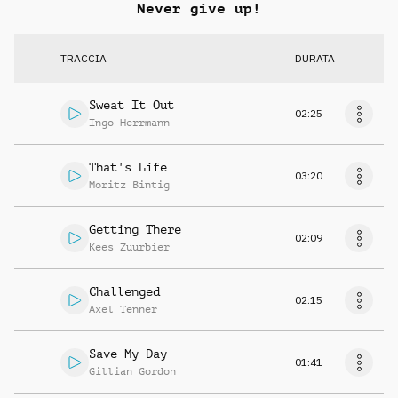
Never give up!
TRACCIA
DURATA
Sweat It Out
02:25
Ingo Herrmann
That's Life
03:20
Moritz Bintig
Getting There
02:09
Kees Zuurbier
Challenged
02:15
Axel Tenner
Save My Day
01:41
Gillian Gordon