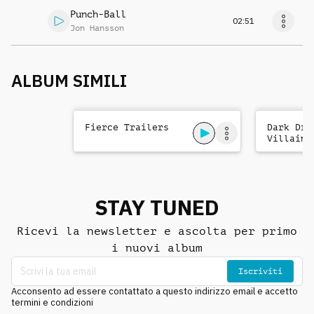
Punch-Ball
02:51
Jon Hansson
ALBUM SIMILI
Fierce Trailers
Dark Dra
Villains
STAY TUNED
Ricevi la newsletter e ascolta per primo
i nuovi album
Iscriviti
Acconsento ad essere contattato a questo indirizzo email e accetto
termini e condizioni