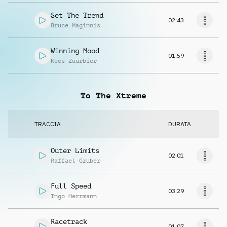
Set The Trend
02:43
Bruce Maginnis
Winning Mood
01:59
Kees Zuurbier
To The Xtreme
TRACCIA
DURATA
Outer Limits
02:01
Raffael Gruber
Full Speed
03:29
Ingo Herrmann
Racetrack
01:07