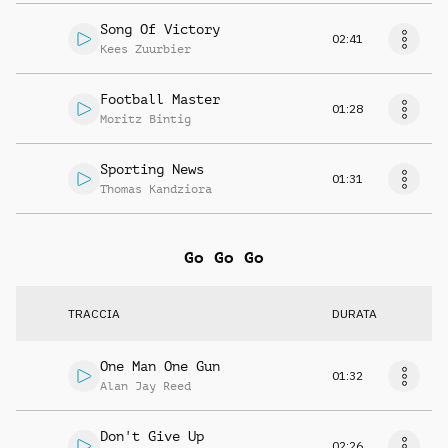
Song Of Victory
02:41
Kees Zuurbier
Football Master
01:28
Moritz Bintig
Sporting News
01:31
Thomas Kandziora
Go Go Go
TRACCIA
DURATA
One Man One Gun
01:32
Alan Jay Reed
Don't Give Up
02:26