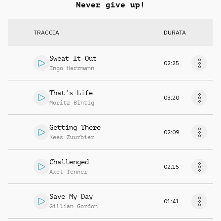
Never give up!
TRACCIA
DURATA
Sweat It Out
02:25
Ingo Herrmann
That's Life
03:20
Moritz Bintig
Getting There
02:09
Kees Zuurbier
Challenged
02:15
Axel Tenner
Save My Day
01:41
Gillian Gordon