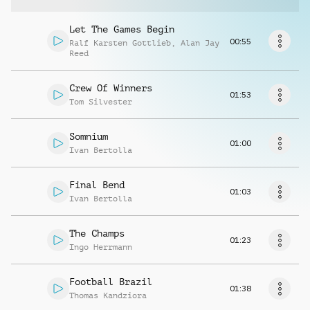
Richiedi musica
Let The Games Begin
00:55
Ralf Karsten Gottlieb
,
Alan Jay
Reed
Crew Of Winners
01:53
Tom Silvester
Somnium
01:00
Ivan Bertolla
Final Bend
01:03
Ivan Bertolla
The Champs
01:23
Ingo Herrmann
Football Brazil
01:38
Thomas Kandziora