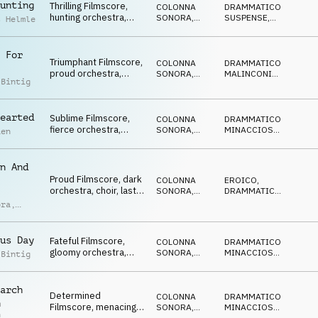
unting
Thrilling Filmscore,
COLONNA
DRAMMATICO
,
hunting orchestra,
SONORA
,
SUSPENSE
,
s Helmle
strong, fateful,
ORCHESTRALE
TRAGICO
dangerous
 For
Triumphant Filmscore,
COLONNA
DRAMMATICO
,
proud orchestra,
SONORA
,
MALINCONICO
,
 Bintig
flying, majestic, free
ORCHESTRALE
TRISTE
earted
Sublime Filmscore,
COLONNA
DRAMMATICO
,
fierce orchestra,
SONORA
,
MINACCIOSO
,
aen
military, pushing,
ORCHESTRALE
EROICO
stronghold
n And
Proud Filmscore, dark
COLONNA
EROICO
,
orchestra, choir, last
SONORA
,
DRAMMATICO
,
battle, lineup
ORCHESTRALE
MINACCIOSO
ora
,
oph
us Day
Fateful Filmscore,
COLONNA
DRAMMATICO
,
gloomy orchestra,
SONORA
,
MINACCIOSO
,
 Bintig
tragic, treacherous,
ORCHESTRALE
MISTERIOSO
sinister
arch
Determined
COLONNA
DRAMMATICO
,
m
Filmscore, menacing
SONORA
,
MINACCIOSO
,
n
ORCHESTRALE
TRAGICO