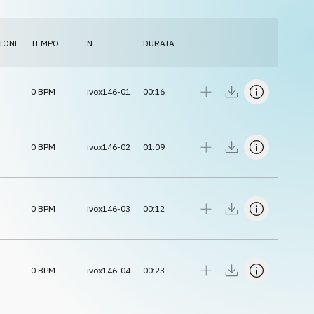
IONE
TEMPO
N.
DURATA
0
BPM
ivox146-01
00:16
0
BPM
ivox146-02
01:09
0
BPM
ivox146-03
00:12
0
BPM
ivox146-04
00:23