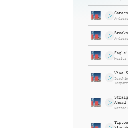
Cataco
Andrea
Breako
Andrea
Eagle'
Moritz
Viva S
Joachi
Tospan
Straig
Ahead
Raffae
Tiptoe
Slaugh