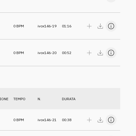
0
BPM
ivox146-19
01:16
0
BPM
ivox146-20
00:52
IONE
TEMPO
N.
DURATA
0
BPM
ivox146-21
00:38