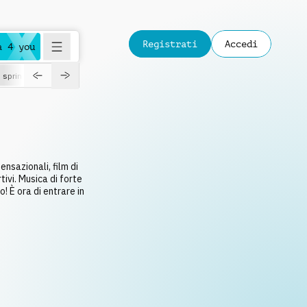
Registrati
Accedi
a 4 you
spring
nsazionali, film di
ivi. Musica di forte
o! È ora di entrare in