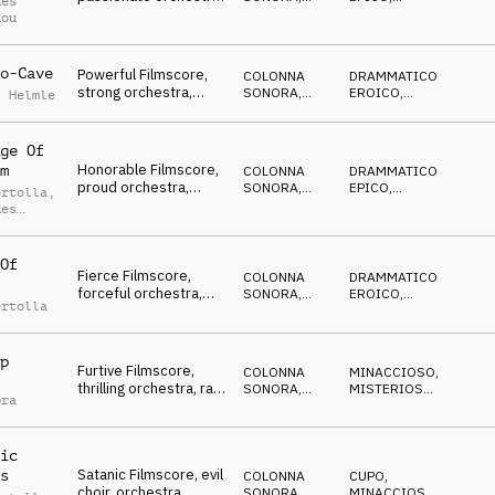
des
excited, triumphant
ORCHESTRALE
MISTERIOSO
dou
o-Cave
Powerful Filmscore,
COLONNA
DRAMMATICO
,
strong orchestra,
SONORA
,
EROICO
,
s Helmle
military forces,
MILITARE
MINACCIOSO
intercepting
ge Of
Honorable Filmscore,
m
COLONNA
DRAMMATICO
,
proud orchestra,
SONORA
,
EPICO
,
ertolla
,
passed warriors,
ORCHESTRALE
ETEREO
des
eternity
dou
Of
Fierce Filmscore,
COLONNA
DRAMMATICO
,
forceful orchestra,
SONORA
,
EROICO
,
ertolla
choir, crucial battle
ORCHESTRALE
MINACCIOSO
p
Furtive Filmscore,
COLONNA
MINACCIOSO
,
thrilling orchestra, raid
SONORA
,
MISTERIOSO
,
ora
in the dark, ambush
ORCHESTRALE
DRAMMATICO
ic
Satanic Filmscore, evil
s
COLONNA
CUPO
,
choir, orchestra,
SONORA
,
MINACCIOSO
,