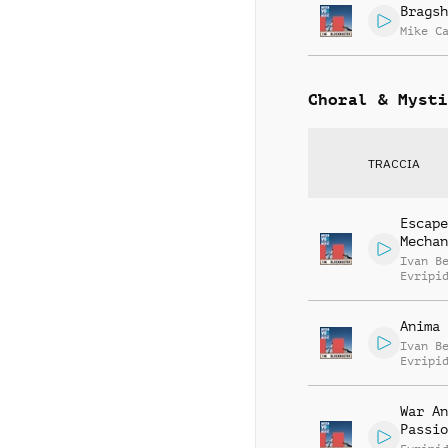
Bragsh
Mike C
Choral & Mysti
TRACCIA
Escape
Mechan
Ivan B
Evripi
Evripi
Anima 
Ivan B
Evripi
Evripi
War An
Passio