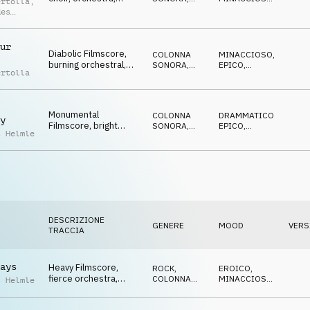
ertolla
,
merciless raid,
ORCHESTRALE
DRAMMATICO
des
demonic
dou
ur
Diabolic Filmscore,
COLONNA
MINACCIOSO
,
burning orchestral,
SONORA
,
EPICO
,
ertolla
lords of the dark, evil
ORCHESTRALE
CATTIVO
Monumental
COLONNA
DRAMMATICO
,
y
Filmscore, bright
SONORA
,
EPICO
,
s Helmle
orchestra, triumphant,
ORCHESTRALE
EROICO
'going to war'
DESCRIZIONE
GENERE
MOOD
VERS
TRACCIA
ays
Heavy Filmscore,
ROCK
,
EROICO
,
fierce orchestra,
COLONNA
MINACCIOSO
,
s Helmle
brutal, martial, thrilling
SONORA
DRAMMATICO