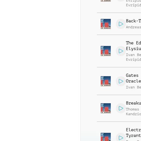
Evripi
Evripi
Back-T
Andrea
The Ed
Elysiu
Ivan B
Evripi
Evripi
Gates 
Oracle
Ivan B
Breaku
Thomas
Kandzi
Electr
Tyrant