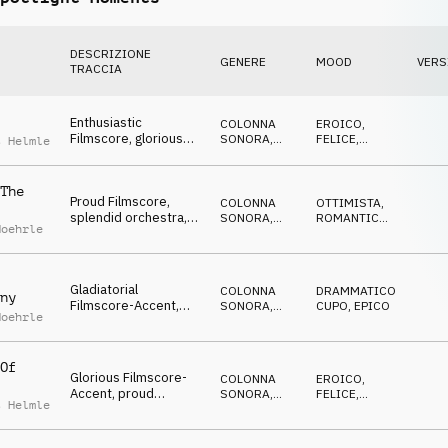
DESCRIZIONE
GENERE
MOOD
VERS
TRACCIA
Enthusiastic
COLONNA
EROICO
,
Filmscore, glorious
SONORA
,
FELICE
,
s Helmle
orchestra, cheering,
ORCHESTRALE
VITTORIOSO
big arena, opener
The
Proud Filmscore,
COLONNA
OTTIMISTA
,
splendid orchestra,
SONORA
,
ROMANTICO
,
Moehrle
glorious, blockbuster
ORCHESTRALE
EROICO
Gladiatorial
COLONNA
DRAMMATICO
,
ny
Filmscore-Accent,
SONORA
,
CUPO
,
EPICO
Moehrle
deep orchestra, choir,
MUSICA
STORICA
majestic
Of
Glorious Filmscore-
COLONNA
EROICO
,
Accent, proud
SONORA
,
FELICE
,
s Helmle
orchestra,
ORCHESTRALE
EPICO
ceremonial,
monumental