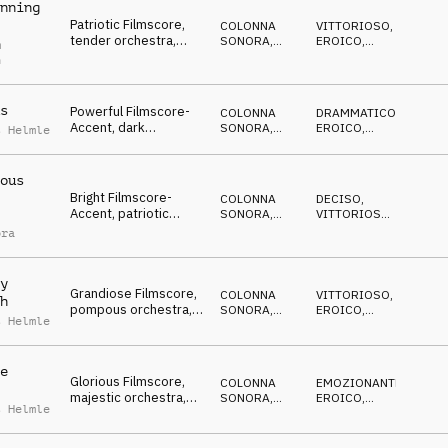
nning
Patriotic Filmscore,
COLONNA
VITTORIOSO
,
tender orchestra,
SONORA
,
EROICO
,
m
tribute, charismatic
ORCHESTRALE
ROMANTICO
n
s
Powerful Filmscore-
COLONNA
DRAMMATICO
,
Accent, dark
SONORA
,
EROICO
,
s Helmle
orchestra,
ORCHESTRALE
EPICO
threatening, fierce
ous
Bright Filmscore-
COLONNA
DECISO
,
Accent, patriotic
SONORA
,
VITTORIOSO
,
orchestra, proud,
ORCHESTRALE
EROICO
ora
tribute
y
Grandiose Filmscore,
COLONNA
VITTORIOSO
,
h
pompous orchestra,
SONORA
,
EROICO
,
s Helmle
military parade,
ORCHESTRALE
EMOZIONANTE
patriotic
e
Glorious Filmscore,
COLONNA
EMOZIONANTE
,
majestic orchestra,
SONORA
,
EROICO
,
s Helmle
excited, historical
ORCHESTRALE
EPICO