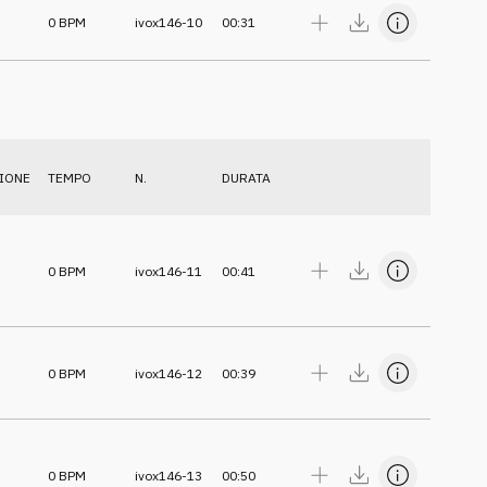
0
BPM
ivox146-10
00:31
IONE
TEMPO
N.
DURATA
0
BPM
ivox146-11
00:41
0
BPM
ivox146-12
00:39
0
BPM
ivox146-13
00:50