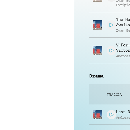
Ivan B
Evripi
Evripi
The Ho
Awaits
Ivan B
V-For-
Victor
Andrea
Drama
TRACCIA
Last D
Andrea