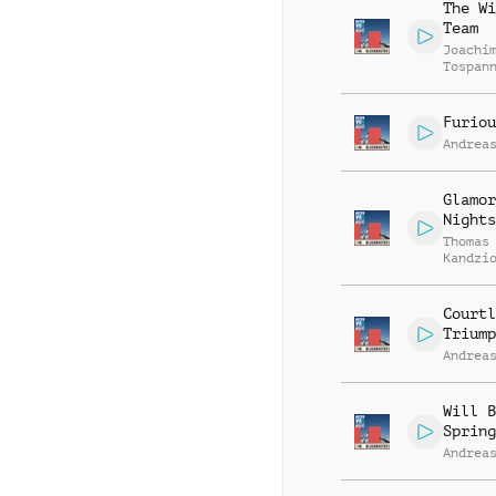
The Wi
Team
Joachi
Tospan
Furiou
Andrea
Glamor
Nights
Thomas
Kandzi
Courtl
Triump
Andrea
Will B
Spring
Andrea