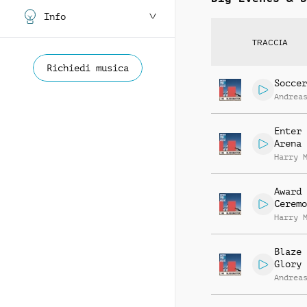
Info
TRACCIA
Richiedi musica
Soccer
Andrea
Enter 
Arena
Harry 
Award
Ceremo
Harry 
Blaze 
Glory
Andrea