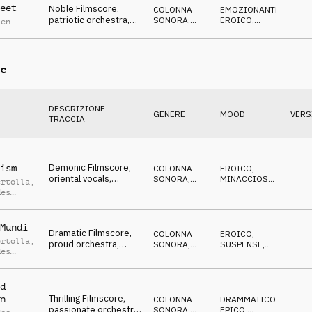
eet
Noble Filmscore,
COLONNA
EMOZIONANTE
,
patriotic orchestra,
SONORA
,
EROICO
,
aen
legendary, triumphant
ORCHESTRALE
EPICO
c
DESCRIZIONE
GENERE
MOOD
VERS
TRACCIA
Demonic Filmscore,
ism
COLONNA
EROICO
,
oriental vocals,
SONORA
,
MINACCIOSO
,
ertolla
,
orchestra, ancient
ORCHESTRALE
EPICO
des
warriors
dou
Mundi
Dramatic Filmscore,
COLONNA
EROICO
,
ertolla
,
proud orchestra,
SONORA
,
SUSPENSE
,
des
choir, strong
ORCHESTRALE
EPICO
dou
conquerors
d
Thrilling Filmscore,
n
COLONNA
DRAMMATICO
,
passionate orchestra,
SONORA
,
EPICO
,