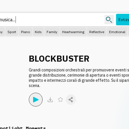
music
Extr
py
Sport
Piano
Kids
Family
Heartwarming
Reflective
Emotional
BLOCKBUSTER
Grandi composizioni orchestrali per promuovere eventi se
grande distribuzione, cerimonie di apertura o eventi sport
impatto e intermezzi corali di grande effetto. Su il sipari
scena.
potlight Moments