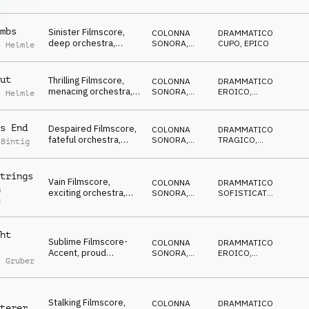
orchestra, agitating,
fateful
mbs
Sinister Filmscore,
COLONNA
DRAMMATICO
,
deep orchestra,
SONORA
,
CUPO
,
EPICO
s Helmle
gloomy, lockstep,
MILITARE
heroic
ut
Thrilling Filmscore,
COLONNA
DRAMMATICO
,
menacing orchestra,
SONORA
,
EROICO
,
s Helmle
attacking, riding army
MILITARE
EPICO
s End
Despaired Filmscore,
COLONNA
DRAMMATICO
,
fateful orchestra,
SONORA
,
TRAGICO
,
 Bintig
heroic, dark, warriors
ORCHESTRALE
EPICO
trings
Vain Filmscore,
COLONNA
DRAMMATICO
,
m
exciting orchestra,
SONORA
,
SOFISTICATO
,
n
noble, passionate,
ORCHESTRALE
ELEGANTE
fragrance
ht
Sublime Filmscore-
COLONNA
DRAMMATICO
,
Accent, proud
SONORA
,
EROICO
,
l Gruber
orchestra, tribute,
ORCHESTRALE
DECISO
triumphant
Stalking Filmscore,
COLONNA
DRAMMATICO
,
terer