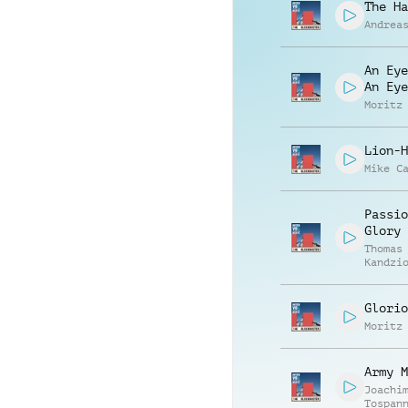
The Ha
Andrea
An Eye
An Eye
Moritz
Lion-H
Mike C
Passio
Glory
Thomas
Kandzi
Christ
Sachal
Glorio
Moritz
Army M
Joachi
Tospan