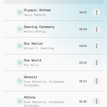
Richiedi musica
Olympic Anthem
00:37
Harry Moehrle
Opening Ceremony
01:54
Moritz Bintig
Our Nation
04:03
Oliver F. Koelling
One World
02:15
Ric Mills
Genesis
01:13
Ivan Bertolla
,
Evripides
Evripidou
Athina
01:42
Ivan Bertolla
,
Evripides
Evripidou