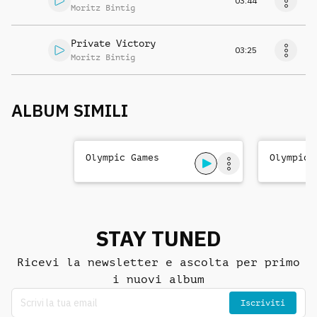
03:44
Moritz Bintig
Private Victory
03:25
Moritz Bintig
ALBUM SIMILI
Olympic Games
Olympic 
STAY TUNED
Ricevi la newsletter e ascolta per primo
i nuovi album
Iscriviti