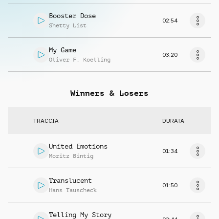
Booster Dose
02:54
Shetty List
My Game
03:20
Oliver F. Koelling
Winners & Losers
TRACCIA
DURATA
United Emotions
01:34
Moritz Bintig
Translucent
01:50
Hans Tauscheck
Telling My Story