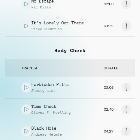
No Escape
02:00
Ric Mills
It's Lonely Out There
03:25
Steve Mushrush
Body Check
TRACCIA
DURATA
Forbidden Pills
03:06
Shetty List
Time Check
02:40
Oliver F. Koelling
Black Hole
04:27
Andreas Helmle