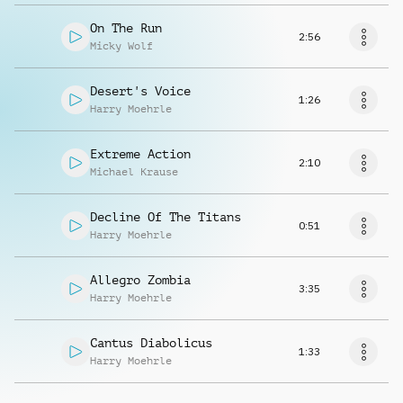
On The Run
2:56
Micky Wolf
Desert's Voice
1:26
Harry Moehrle
Extreme Action
2:10
Michael Krause
Decline Of The Titans
0:51
Harry Moehrle
Allegro Zombia
3:35
Harry Moehrle
Cantus Diabolicus
1:33
Harry Moehrle