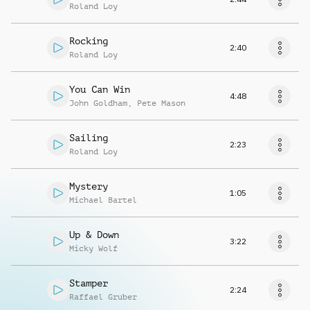
Roland Loy
Rocking
2:40
Roland Loy
You Can Win
4:48
John Goldham
,
Pete Mason
Sailing
2:23
Roland Loy
Mystery
1:05
Michael Bartel
Up & Down
3:22
Micky Wolf
Stamper
2:24
Raffael Gruber