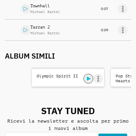
Townhall
0:07
Michael Bartel
Tarzan 2
0:09
Michael Bartel
ALBUM SIMILI
Olympic Spirit II
Pop Styl
Hearts
STAY TUNED
Ricevi la newsletter e ascolta per primo
i nuovi album