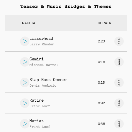
Teaser & Music Bridges & Themes
TRACCIA
DURATA
Eraserhead
2:23
Larry Rhodan
Gemini
0:18
Michael Bartel
Slap Bass Opener
0:15
Denis Androic
Ratine
0:42
Frank Loef
Marias
0:38
Frank Loef