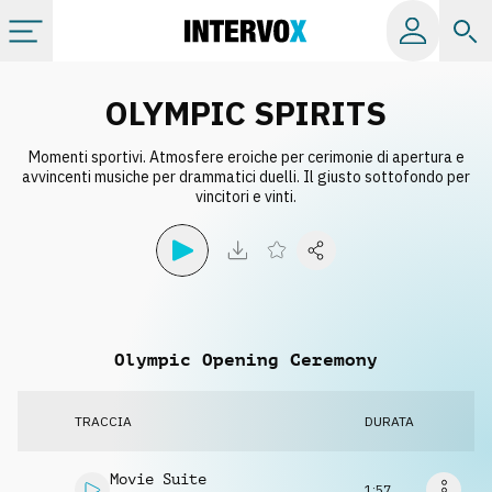
Categorie
OLYMPIC SPIRITS
Momenti sportivi. Atmosfere eroiche per cerimonie di apertura e
Album
avvincenti musiche per drammatici duelli. Il giusto sottofondo per
vincitori e vinti.
Label
Playlist
Olympic Opening Ceremony
Licenze
TRACCIA
DURATA
Info
Movie Suite
1:57