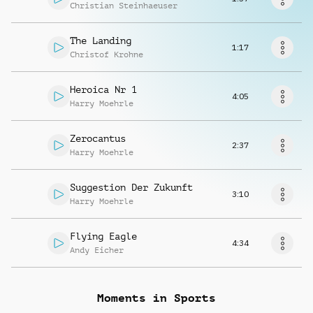
Richiedi musica
Christian Steinhaeuser
The Landing
1:17
Christof Krohne
Heroica Nr 1
4:05
Harry Moehrle
Zerocantus
2:37
Harry Moehrle
Suggestion Der Zukunft
3:10
Harry Moehrle
Flying Eagle
4:34
Andy Eicher
Moments in Sports