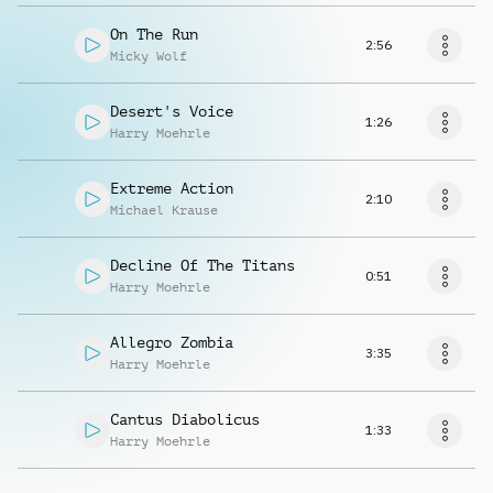
On The Run
2:56
Micky Wolf
Desert's Voice
1:26
Harry Moehrle
Extreme Action
2:10
Michael Krause
Decline Of The Titans
0:51
Harry Moehrle
Allegro Zombia
3:35
Harry Moehrle
Cantus Diabolicus
1:33
Harry Moehrle