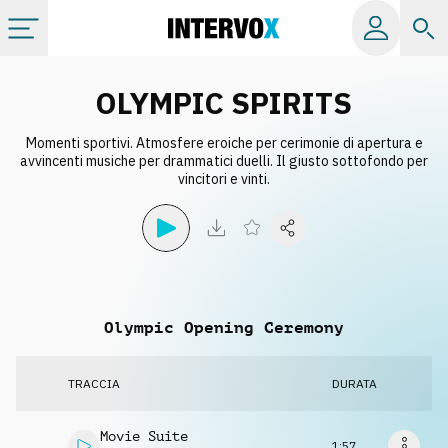
Categorie
OLYMPIC SPIRITS
Momenti sportivi. Atmosfere eroiche per cerimonie di apertura e
Album
avvincenti musiche per drammatici duelli. Il giusto sottofondo per
vincitori e vinti.
Label
Playlist
Olympic Opening Ceremony
Licenze
TRACCIA
DURATA
Info
Movie Suite
1:57