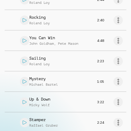
Roland Loy
Rocking
2:40
Roland Loy
You Can Win
4:48
John Goldham
,
Pete Mason
Sailing
2:23
Roland Loy
Mystery
1:05
Michael Bartel
Up & Down
3:22
Micky Wolf
Stamper
2:24
Raffael Gruber