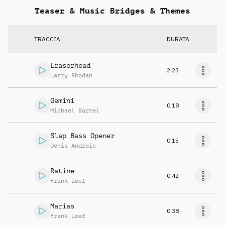
Teaser & Music Bridges & Themes
TRACCIA
DURATA
Eraserhead
2:23
Larry Rhodan
Gemini
0:18
Michael Bartel
Slap Bass Opener
0:15
Denis Androic
Ratine
0:42
Frank Loef
Marias
0:38
Frank Loef