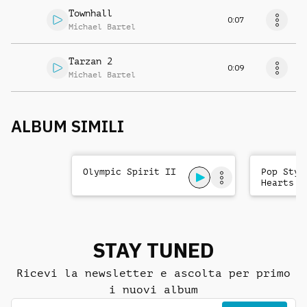
Townhall
0:07
Michael Bartel
Tarzan 2
0:09
Michael Bartel
ALBUM SIMILI
Olympic Spirit II
Pop Styl
Hearts
STAY TUNED
Ricevi la newsletter e ascolta per primo
i nuovi album