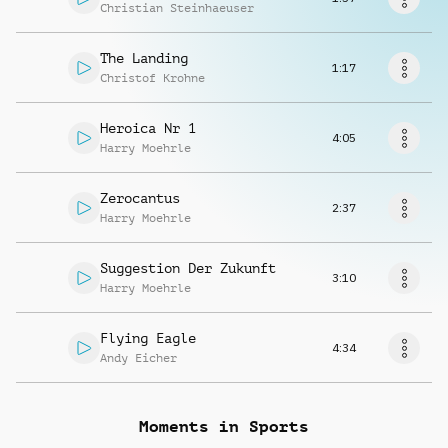
Richiedi musica
Christian Steinhaeuser
The Landing
1:17
Christof Krohne
Heroica Nr 1
4:05
Harry Moehrle
Zerocantus
2:37
Harry Moehrle
Suggestion Der Zukunft
3:10
Harry Moehrle
Flying Eagle
4:34
Andy Eicher
Moments in Sports