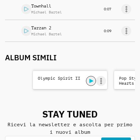
Townhall
0:07
Michael Bartel
Tarzan 2
0:09
Michael Bartel
ALBUM SIMILI
Olympic Spirit II
Pop Styl
Hearts
STAY TUNED
Ricevi la newsletter e ascolta per primo
i nuovi album