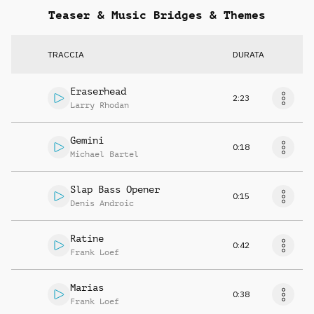
Teaser & Music Bridges & Themes
TRACCIA
DURATA
Eraserhead
2:23
Larry Rhodan
Gemini
0:18
Michael Bartel
Slap Bass Opener
0:15
Denis Androic
Ratine
0:42
Frank Loef
Marias
0:38
Frank Loef