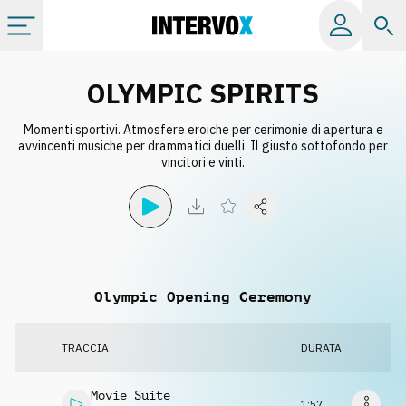
Categorie
OLYMPIC SPIRITS
Momenti sportivi. Atmosfere eroiche per cerimonie di apertura e
Album
avvincenti musiche per drammatici duelli. Il giusto sottofondo per
vincitori e vinti.
Label
Playlist
Olympic Opening Ceremony
Licenze
TRACCIA
DURATA
Info
Movie Suite
1:57