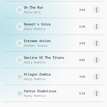
On The Run
2:56
Micky Wolf
Desert's Voice
1:26
Harry Moehrle
Extreme Action
2:10
Michael Krause
Decline Of The Titans
0:51
Harry Moehrle
Allegro Zombia
3:35
Harry Moehrle
Cantus Diabolicus
1:33
Harry Moehrle