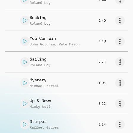
Roland Loy
Rocking
2:40
Roland Loy
You Can Win
4:48
John Goldham
,
Pete Mason
Sailing
2:23
Roland Loy
Mystery
1:05
Michael Bartel
Up & Down
3:22
Micky Wolf
Stamper
2:24
Raffael Gruber