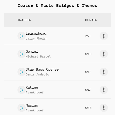
Teaser & Music Bridges & Themes
TRACCIA
DURATA
Eraserhead
2:23
Larry Rhodan
Gemini
0:18
Michael Bartel
Slap Bass Opener
0:15
Denis Androic
Ratine
0:42
Frank Loef
Marias
0:38
Frank Loef