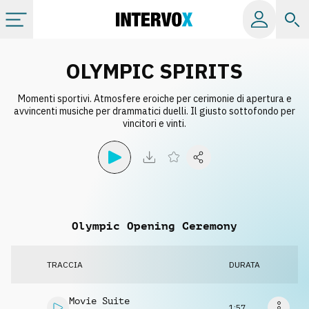
Categorie
OLYMPIC SPIRITS
Momenti sportivi. Atmosfere eroiche per cerimonie di apertura e
Album
avvincenti musiche per drammatici duelli. Il giusto sottofondo per
vincitori e vinti.
Label
Playlist
Olympic Opening Ceremony
Licenze
TRACCIA
DURATA
Info
Movie Suite
1:57