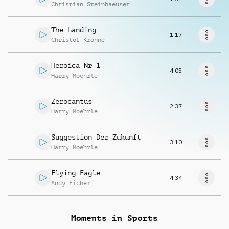
Richiedi musica
Christian Steinhaeuser
The Landing
1:17
Christof Krohne
Heroica Nr 1
4:05
Harry Moehrle
Zerocantus
2:37
Harry Moehrle
Suggestion Der Zukunft
3:10
Harry Moehrle
Flying Eagle
4:34
Andy Eicher
Moments in Sports