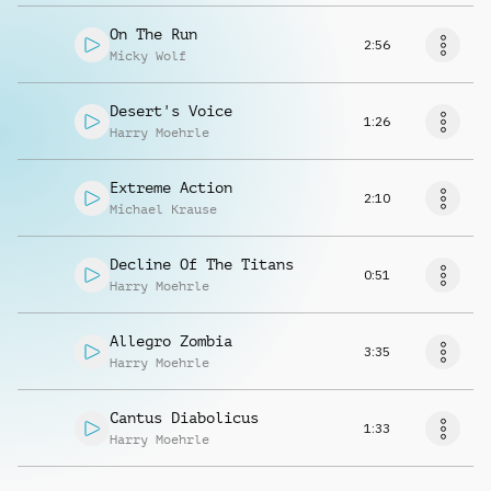
On The Run
2:56
Micky Wolf
Desert's Voice
1:26
Harry Moehrle
Extreme Action
2:10
Michael Krause
Decline Of The Titans
0:51
Harry Moehrle
Allegro Zombia
3:35
Harry Moehrle
Cantus Diabolicus
1:33
Harry Moehrle