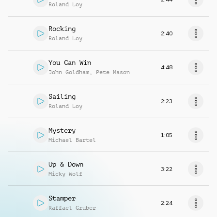
Roland Loy
Rocking
2:40
Roland Loy
You Can Win
4:48
John Goldham
,
Pete Mason
Sailing
2:23
Roland Loy
Mystery
1:05
Michael Bartel
Up & Down
3:22
Micky Wolf
Stamper
2:24
Raffael Gruber