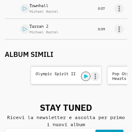
Townhall
0:07
Michael Bartel
Tarzan 2
0:09
Michael Bartel
ALBUM SIMILI
Olympic Spirit II
Pop Styl
Hearts
STAY TUNED
Ricevi la newsletter e ascolta per primo
i nuovi album