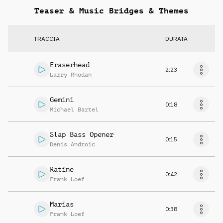
Teaser & Music Bridges & Themes
TRACCIA
DURATA
Eraserhead
2:23
Larry Rhodan
Gemini
0:18
Michael Bartel
Slap Bass Opener
0:15
Denis Androic
Ratine
0:42
Frank Loef
Marias
0:38
Frank Loef