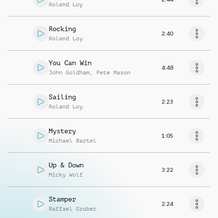
Roland Loy
Rocking
2:40
Roland Loy
You Can Win
4:48
John Goldham
,
Pete Mason
Sailing
2:23
Roland Loy
Mystery
1:05
Michael Bartel
Up & Down
3:22
Micky Wolf
Stamper
2:24
Raffael Gruber