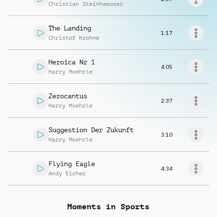
Richiedi musica
Christian Steinhaeuser
The Landing
1:17
Christof Krohne
Heroica Nr 1
4:05
Harry Moehrle
Zerocantus
2:37
Harry Moehrle
Suggestion Der Zukunft
3:10
Harry Moehrle
Flying Eagle
4:34
Andy Eicher
Moments in Sports