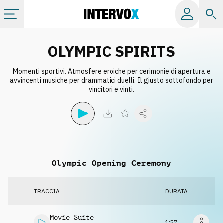
Categorie
OLYMPIC SPIRITS
Momenti sportivi. Atmosfere eroiche per cerimonie di apertura e
Album
avvincenti musiche per drammatici duelli. Il giusto sottofondo per
vincitori e vinti.
Label
Playlist
Olympic Opening Ceremony
Licenze
TRACCIA
DURATA
Info
Movie Suite
1:57