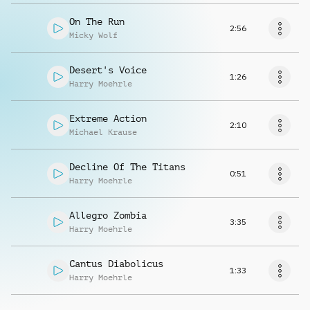
On The Run
2:56
Micky Wolf
Desert's Voice
1:26
Harry Moehrle
Extreme Action
2:10
Michael Krause
Decline Of The Titans
0:51
Harry Moehrle
Allegro Zombia
3:35
Harry Moehrle
Cantus Diabolicus
1:33
Harry Moehrle