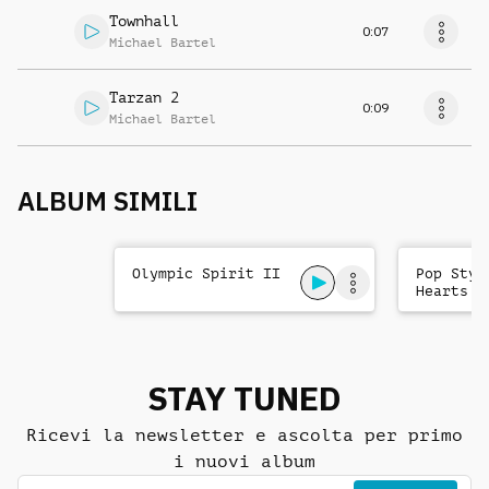
Townhall
0:07
Michael Bartel
Tarzan 2
0:09
Michael Bartel
ALBUM SIMILI
Olympic Spirit II
Pop Styl
Hearts
STAY TUNED
Ricevi la newsletter e ascolta per primo
i nuovi album