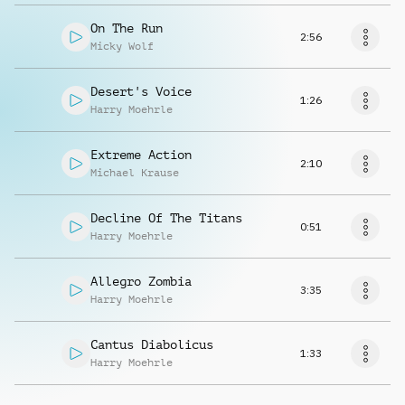
On The Run
2:56
Micky Wolf
Desert's Voice
1:26
Harry Moehrle
Extreme Action
2:10
Michael Krause
Decline Of The Titans
0:51
Harry Moehrle
Allegro Zombia
3:35
Harry Moehrle
Cantus Diabolicus
1:33
Harry Moehrle