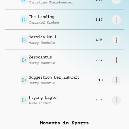
Richiedi musica
Christian Steinhaeuser
The Landing
1:17
Christof Krohne
Heroica Nr 1
4:05
Harry Moehrle
Zerocantus
2:37
Harry Moehrle
Suggestion Der Zukunft
3:10
Harry Moehrle
Flying Eagle
4:34
Andy Eicher
Moments in Sports