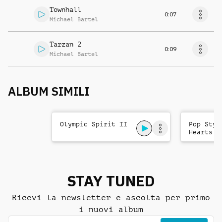
Townhall
0:07
Michael Bartel
Tarzan 2
0:09
Michael Bartel
ALBUM SIMILI
Olympic Spirit II
Pop Styl
Hearts
STAY TUNED
Ricevi la newsletter e ascolta per primo
i nuovi album