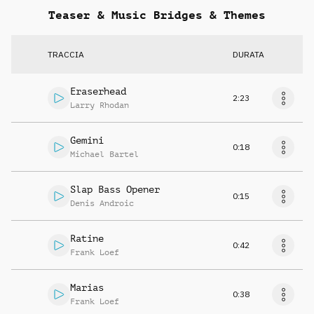
Teaser & Music Bridges & Themes
TRACCIA
DURATA
Eraserhead
2:23
Larry Rhodan
Gemini
0:18
Michael Bartel
Slap Bass Opener
0:15
Denis Androic
Ratine
0:42
Frank Loef
Marias
0:38
Frank Loef