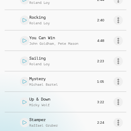
Roland Loy
Rocking
2:40
Roland Loy
You Can Win
4:48
John Goldham
,
Pete Mason
Sailing
2:23
Roland Loy
Mystery
1:05
Michael Bartel
Up & Down
3:22
Micky Wolf
Stamper
2:24
Raffael Gruber