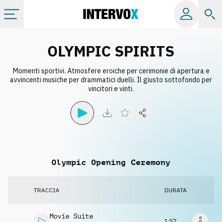
Categorie
OLYMPIC SPIRITS
Momenti sportivi. Atmosfere eroiche per cerimonie di apertura e
Album
avvincenti musiche per drammatici duelli. Il giusto sottofondo per
vincitori e vinti.
Label
Playlist
Olympic Opening Ceremony
Licenze
TRACCIA
DURATA
Info
Movie Suite
1:57