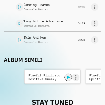
Dancing Leaves
02:07
Emanuele Damiani
Tiny Little Adventure
01:57
Emanuele Damiani
Skip And Hop
02:03
Emanuele Damiani
ALBUM SIMILI
Playful Pizzicato:
Playful 
Positive Sneaky
Upliftin
Kids
Kids
STAY TUNED