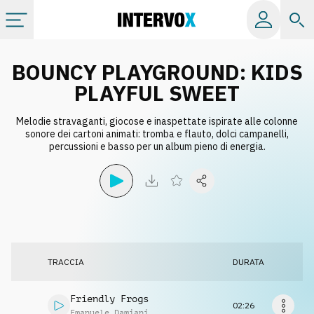
Categorie
BOUNCY PLAYGROUND: KIDS
PLAYFUL SWEET
Album
Melodie stravaganti, giocose e inaspettate ispirate alle colonne
sonore dei cartoni animati: tromba e flauto, dolci campanelli,
percussioni e basso per un album pieno di energia.
Label
Playlist
Licenze
TRACCIA
DURATA
Info
Friendly Frogs
02:26
Emanuele Damiani