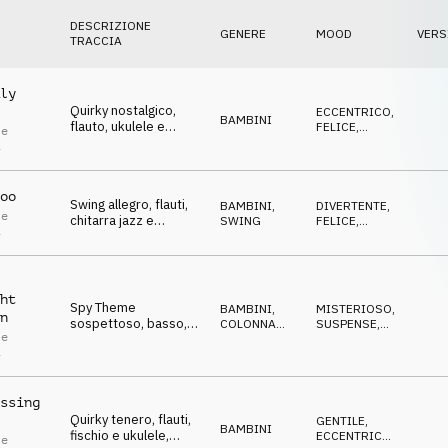
DESCRIZIONE
GENERE
MOOD
VERS
TRACCIA
ly
Quirky nostalgico,
ECCENTRICO
,
BAMBINI
flauto, ukulele e
FELICE
,
le
fischio, rilassato,
DOLCE
,
i
DIVERTENTE
,
allegro e malinconico.
POSITIVO
oo
Swing allegro, flauti,
BAMBINI
,
DIVERTENTE
,
le
chitarra jazz e
SWING
FELICE
,
i
trombetta, divertente
DOLCE
,
EDIFICANTE
,
e giocoso.
ECCENTRICO
ht
Spy Theme
BAMBINI
,
MISTERIOSO
,
n
sospettoso, basso,
COLONNA
SUSPENSE
,
le
brass, spazzole e
SONORA
STRISCIANTE
,
i
ECCENTRICO
,
flauto, cool.
DIVERTENTE
ssing
Quirky tenero, flauti,
GENTILE
,
BAMBINI
fischio e ukulele,
ECCENTRICO
,
le