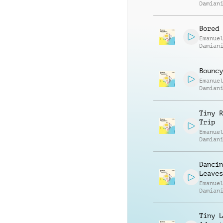
Damian
Bored 
Emanue
Damian
Bouncy
Emanue
Damian
Tiny R
Trip
Emanue
Damian
Dancin
Leaves
Emanue
Damian
Tiny L