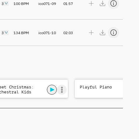
3
100
BPM
ico071-09
01:57
3
134
BPM
ico071-10
02:03
eet Christmas:
Playful Piano
chestral Kids
gical