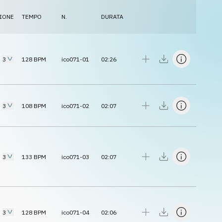
IONE
TEMPO
N.
DURATA
3
128
BPM
ico071-01
02:26
3
108
BPM
ico071-02
02:07
3
133
BPM
ico071-03
02:07
3
128
BPM
ico071-04
02:06