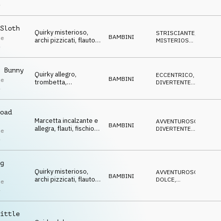
infantile e delicato.
DIVERTENTE
,
i
DOLCE
,
POSITIVO
Sloth
Quirky misterioso,
STRISCIANTE
,
BAMBINI
le
archi pizzicati, flauto,
MISTERIOSO
,
i
fisarmonica e brass in
DIVERTENTE
,
ECCENTRICO
,
levare, nostalgico e
IRONICO
malinconico.
 Bunny
Quirky allegro,
ECCENTRICO
,
BAMBINI
le
trombetta,
DIVERTENTE
,
i
percussioni di legno e
DOLCE
,
EDIFICANTE
,
flauti, spensierato e
FELICE
infantile.
oad
Marcetta incalzante e
AVVENTUROSO
,
BAMBINI
allegra, flauti, fischio e
DIVERTENTE
,
le
trombetta, energica e
DOLCE
,
i
ECCENTRICO
,
gioiosa.
IRONICO
g
Quirky misterioso,
AVVENTUROSO
,
BAMBINI
archi pizzicati, flauto e
DOLCE
,
le
fisarmonica, magico e
MAGICO
,
i
ECCENTRICO
,
tenero.
DIVERTENTE
ittle