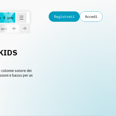
Registrati
Accedi
a 4 you
spring
KIDS
e colonne sonore dei
ssioni e basso per un