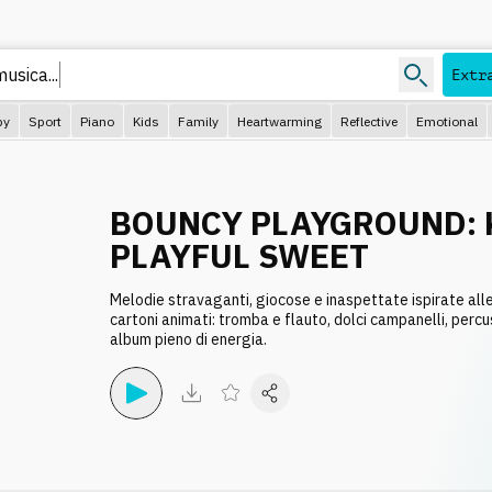
music
Extr
py
Sport
Piano
Kids
Family
Heartwarming
Reflective
Emotional
BOUNCY PLAYGROUND: 
PLAYFUL SWEET
Melodie stravaganti, giocose e inaspettate ispirate all
cartoni animati: tromba e flauto, dolci campanelli, percu
album pieno di energia.