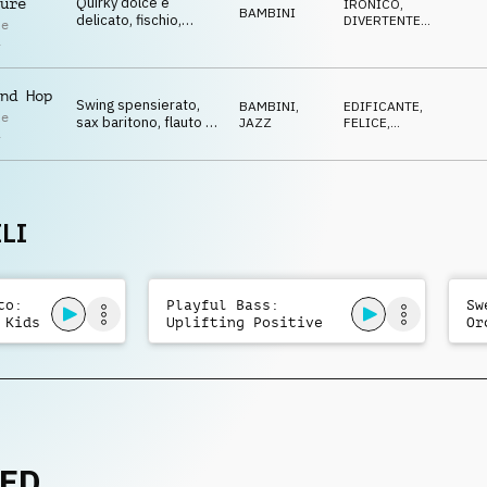
Quirky dolce e
ure
IRONICO
,
BAMBINI
delicato, fischio,
DIVERTENTE
,
le
trombetta e
DOLCE
,
i
ECCENTRICO
,
percussioni
STRISCIANTE
giocattolo, nostalgico.
nd Hop
Swing spensierato,
BAMBINI
,
EDIFICANTE
,
le
sax baritono, flauto e
JAZZ
FELICE
,
i
trombetta, rilassante
DOLCE
,
IRONICO
,
e allegro.
ECCENTRICO
LI
to:
Playful Bass:
Sw
 Kids
Uplifting Positive
Or
Kids
Ma
NED