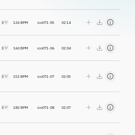
3
126
BPM
ico071-05
02:14
3
160
BPM
ico071-06
02:04
3
152
BPM
ico071-07
02:05
3
182
BPM
ico071-08
02:07