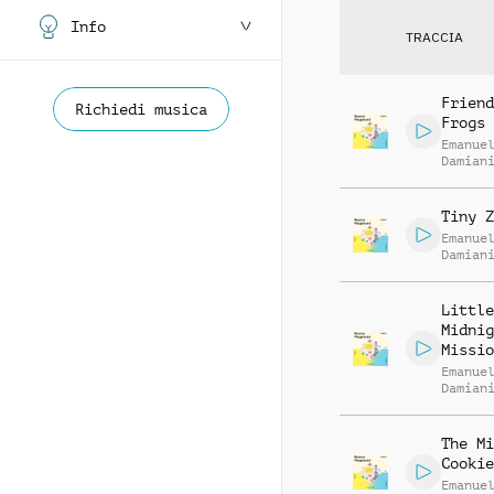
Info
TRACCIA
Friend
Richiedi musica
Frogs
Emanue
Damian
Tiny Z
Emanue
Damian
Little
Midnig
Missio
Emanue
Damian
The Mi
Cookie
Emanue