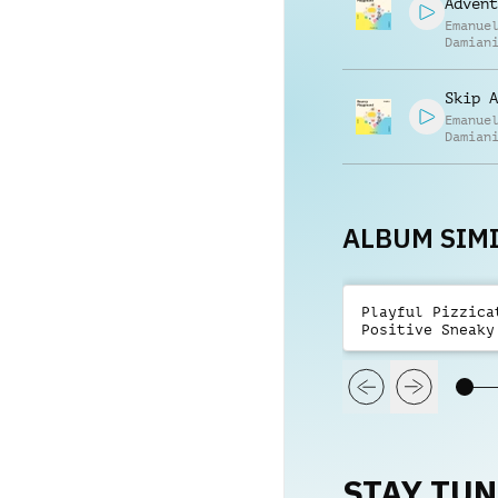
Advent
Emanue
Damian
Skip A
Emanue
Damian
ALBUM SIMI
Playful Pizzica
Positive Sneaky
STAY TU