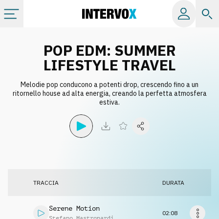
Categorie
POP EDM: SUMMER
LIFESTYLE TRAVEL
Album
Melodie pop conducono a potenti drop, crescendo fino a un
ritornello house ad alta energia, creando la perfetta atmosfera
estiva.
Label
Playlist
Licenze
TRACCIA
DURATA
Info
Serene Motion
02:08
Stefano Mastronardi