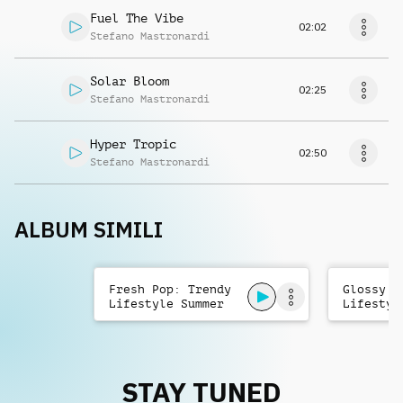
Fuel The Vibe
02:02
Stefano Mastronardi
Solar Bloom
02:25
Stefano Mastronardi
Hyper Tropic
02:50
Stefano Mastronardi
ALBUM SIMILI
Fresh Pop: Trendy
Glossy P
Lifestyle Summer
Lifestyl
Summer
STAY TUNED