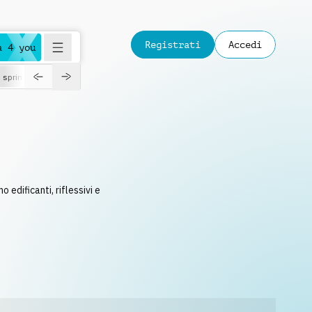
Registrati
Accedi
a 4 you
spring
edificanti, riflessivi e