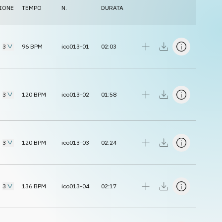
IONE
TEMPO
N.
DURATA
3
96
BPM
ico013-01
02:03
3
120
BPM
ico013-02
01:58
3
120
BPM
ico013-03
02:24
3
136
BPM
ico013-04
02:17