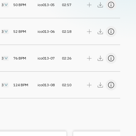
3
50
BPM
ico013-05
02:57
3
52
BPM
ico013-06
02:18
3
76
BPM
ico013-07
02:26
3
124
BPM
ico013-08
02:10