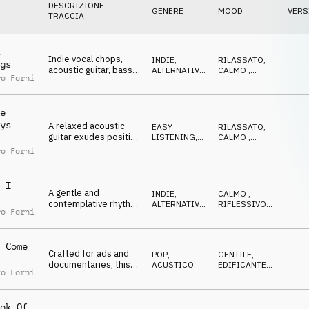
DESCRIZIONE
GENERE
MOOD
VERS
TRACCIA
Indie vocal chops,
INDIE,
RILASSATO
,
gs
acoustic guitar, bass
ALTERNATIVA
,
CALMO
,
ro Forni
and drums blend for
ACUSTICO
RIFLESSIVO
,
AVVENTUROSO
,
an easy-listening
TRAVOLGENTE
track.
e
ys
A relaxed acoustic
EASY
RILASSATO
,
guitar exudes positive
LISTENING
,
CALMO
,
Hawaiian vibes,
ACUSTICO
FELICE
,
ro Forni
OTTIMISTA
,
perfect for exotic
LEGGERO
beaches and chill
settings.
 I
A gentle and
INDIE,
CALMO
,
contemplative rhythm
ALTERNATIVA
,
RIFLESSIVO
,
ro Forni
featuring guitar, bass
ACUSTICO
LEGGERO
,
RILASSATO
,
and percussion.
GENTILE
 Come
Crafted for ads and
POP
,
GENTILE
,
documentaries, this
ACUSTICO
EDIFICANTE
,
ro Forni
track exudes
EMOZIONANTE
,
OTTIMISTA
,
emotion, uplift and
RIFLESSIVO
optimism.
ok Of