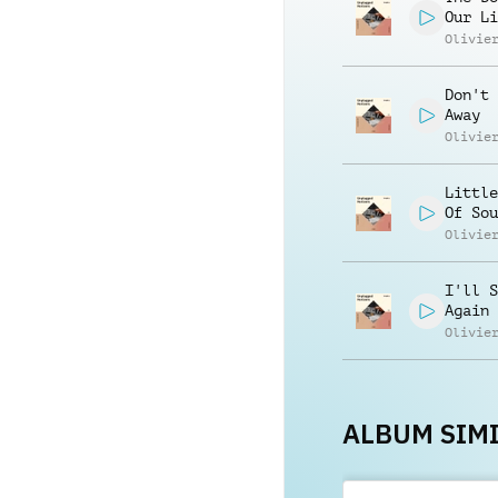
Our Li
Olivie
Don't 
Away
Olivie
Little
Of Sou
Olivie
I'll S
Again
Olivie
ALBUM SIMI