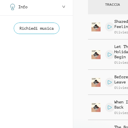
TRACCIA
Info
Shared
Feelin
Richiedi musica
Olivie
Let Th
Holida
Begin
Olivie
Before
Leave
Olivie
When I
Back
Olivie
The Bo