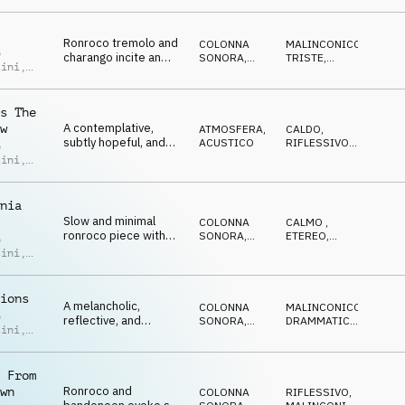
breathtaking
 Nicolás
LEGGERO
landscapes.
Ronroco tremolo and
COLONNA
MALINCONICO
,
o
charango incite an
SONORA
,
TRISTE
,
sini
,
anticipatiting and
ACUSTICO
TRAGICO
,
 Nicolás
DRAMMATICO
,
suspense
EMOZIONANTE
atmosphere.
s The
A contemplative,
w
ATMOSFERA
,
CALDO
,
subtly hopeful, and
ACUSTICO
RIFLESSIVO
,
o
minimal composition
DOLCE
,
sini
,
OTTIMISTA
featuring the ronroco
 Nicolás
and electric guitar.
nia
Slow and minimal
COLONNA
CALMO
,
ronroco piece with
SONORA
,
ETEREO
,
o
ethereal, sweet, and
ACUSTICO
DOLCE
,
sini
,
GENTILE
,
hopeful atmospheres.
 Nicolás
RIFLESSIVO
ions
A melancholic,
COLONNA
MALINCONICO
,
o
reflective, and
SONORA
,
DRAMMATICO
,
sini
,
minimalist
ACUSTICO
TRISTE
,
 Nicolás
TRAGICO
,
arrangement featuring
EMOZIONANTE
the Ronroco and cello.
 From
Ronroco and
wn
COLONNA
RIFLESSIVO
,