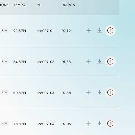
IONE
TEMPO
N.
DURATA
3
92
BPM
ico007-01
02:12
3
64
BPM
ico007-02
01:53
3
50
BPM
ico007-03
02:58
3
78
BPM
ico007-04
02:06