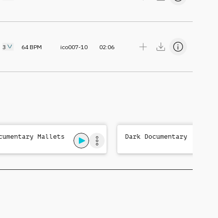
3
64
BPM
ico007-10
02:06
cumentary Mallets
Dark Documentary