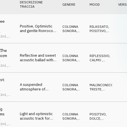
DESCRIZIONE
GENERE
MOOD
VERS
TRACCIA
ee
Positive, Optimistic
COLONNA
RILASSATO
,
and gentle Ronroco
SONORA
,
POSITIVO
,
o
with light percussion
ACUSTICO
DOLCE
,
sini
,
OTTIMISTA
,
and strings.
 Nicolás
GENTILE
The
Reflective and sweet
orm
COLONNA
RIFLESSIVO
,
acoustic ballad with
SONORA
,
CALMO
,
o
bandoneon and
ATMOSFERA
DOLCE
,
sini
,
MALINCONICO
,
ronroco.
 Nicolás
EMOZIONANTE
st
A suspended
COLONNA
MALINCONICO
,
atmosphere of
SONORA
,
TRISTE
,
o
Ronroco and cello
ACUSTICO
TRAGICO
,
sini
,
EMOZIONANTE
,
evoking tragic and sad
 Nicolás
DRAMMATICO
events.
g
Light and optimistic
ms
COLONNA
POSITIVO
,
acoustic track for
SONORA
,
DOLCE
,
o
traveling time and
ACUSTICO
OTTIMISTA
,
sini
,
GENTILE
,