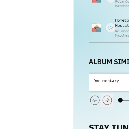
Roland
Marche
Matías
Medús
Hometo
Nostal
Roland
Marche
Matías
Medús
ALBUM SIMI
Documentary
STAY TU