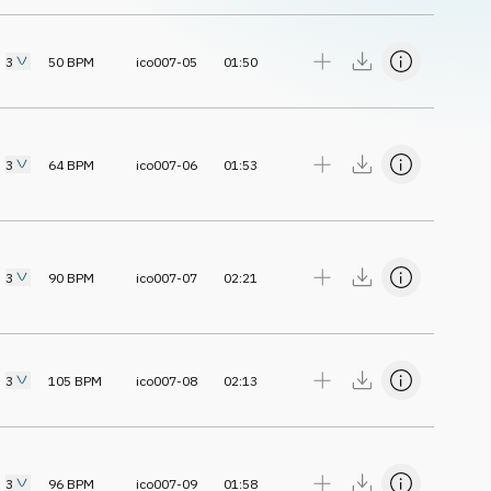
3
50
BPM
ico007-05
01:50
3
64
BPM
ico007-06
01:53
3
90
BPM
ico007-07
02:21
3
105
BPM
ico007-08
02:13
3
96
BPM
ico007-09
01:58