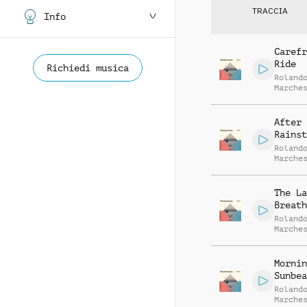
TRACCIA
Info
Carefr
Ride
Richiedi musica
Roland
Marche
Matías
Medús
After 
Rainst
Roland
Marche
Matías
Medús
The La
Breath
Roland
Marche
Matías
Medús
Mornin
Sunbea
Roland
Marche