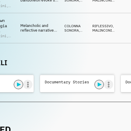
bandoneon evoke sad
SONORA
,
MALINCONICO
,
o
and dramatic
ACUSTICO
DRAMMATICO
,
sini
,
EMOZIONANTE
,
atmospheres.
 Nicolás
TRISTE
wn
Melancholic and
gia
COLONNA
RIFLESSIVO
,
reflective narrative
SONORA
,
MALINCONICO
,
o
acoustic ballad with
ACUSTICO
DOLCE
,
sini
,
EMOZIONANTE
,
nostalgic atmosphere.
 Nicolás
TRISTE
LI
Documentary Stories
Do
NED