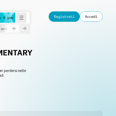
Registrati
Accedi
a 4 you
spring
MENTARY
er perdersi nelle
ad.