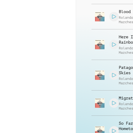
Matías
Medús
Blood
Roland
Marche
Matías
Medús
Here I
Rainbo
Roland
Marche
Matías
Medús
Patago
Skies
Roland
Marche
Matías
Medús
Migrat
Roland
Marche
Matías
Medús
So Far
Hometo