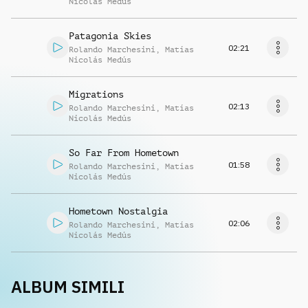
Nicolás Medús
Patagonia Skies
02:21
Rolando Marchesini
,
Matías
Nicolás Medús
Migrations
02:13
Rolando Marchesini
,
Matías
Nicolás Medús
So Far From Hometown
01:58
Rolando Marchesini
,
Matías
Nicolás Medús
Hometown Nostalgia
02:06
Rolando Marchesini
,
Matías
Nicolás Medús
ALBUM SIMILI