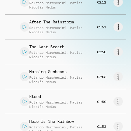
Richiedi musica
02:12
Rolando Marchesini
,
Matías
Nicolás Medús
After The Rainstorm
01:53
Rolando Marchesini
,
Matías
Nicolás Medús
The Last Breath
02:58
Rolando Marchesini
,
Matías
Nicolás Medús
Morning Sunbeams
02:06
Rolando Marchesini
,
Matías
Nicolás Medús
Blood
01:50
Rolando Marchesini
,
Matías
Nicolás Medús
Here Is The Rainbow
01:53
Rolando Marchesini
,
Matías