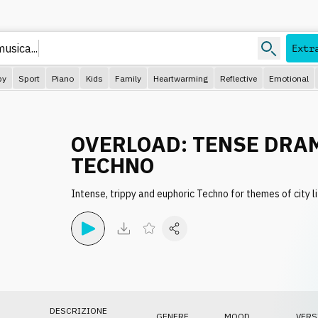
musica..
Extr
py
Sport
Piano
Kids
Family
Heartwarming
Reflective
Emotional
OVERLOAD: TENSE DRA
TECHNO
Intense, trippy and euphoric Techno for themes of city l
DESCRIZIONE
GENERE
MOOD
VERS