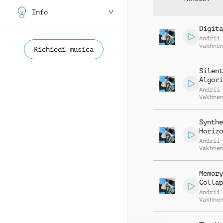
Info
Digita
Andrii
Vakhne
Richiedi musica
Roman 
Silent
Algori
Andrii
Vakhne
Roman 
Synthe
Horizo
Andrii
Vakhne
Roman 
Memory
Collap
Andrii
Vakhne
Roman 