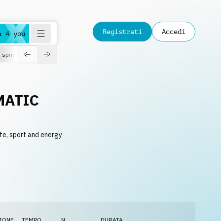
Registrati
Accedi
a 4 you
spring
MATIC
ife, sport and energy
IONE
TEMPO
N.
DURATA