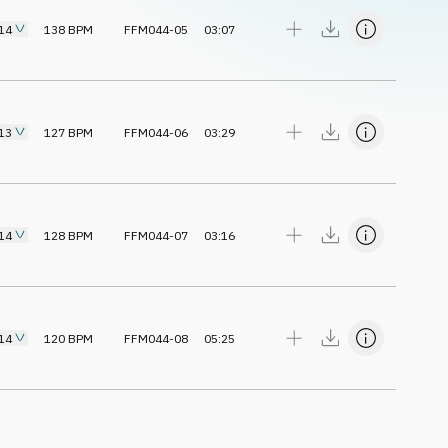
14
138
BPM
FFM044-05
03:07
13
127
BPM
FFM044-06
03:29
14
128
BPM
FFM044-07
03:16
14
120
BPM
FFM044-08
05:25