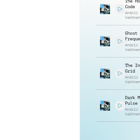
The Ho
Code
Andrii
Vakhne
Roman 
Ghost
Freque
Andrii
Vakhne
Roman 
The In
Grid
Andrii
Vakhne
Roman 
Dark M
Pulse
Andrii
Vakhne
Roman 