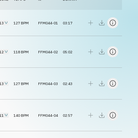
13
127
BPM
FFM044-01
03:17
12
118
BPM
FFM044-02
05:02
13
127
BPM
FFM044-03
02:43
11
140
BPM
FFM044-04
02:57