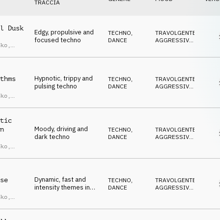
TRACCIA
l Dusk
Edgy, propulsive and
TECHNO
,
TRAVOLGENTE
,
focused techno
DANCE
AGGRESSIVO
,
nko
,
CUPO
,
Marin
ANTICONFORMISTA
,
EUFORICO
Hypnotic, trippy and
thms
TECHNO
,
TRAVOLGENTE
,
pulsing techno
DANCE
AGGRESSIVO
,
CUPO
,
nko
,
ANTICONFORMISTA
,
Marin
EUFORICO
tic
Moody, driving and
n
TECHNO
,
TRAVOLGENTE
,
dark techno
DANCE
AGGRESSIVO
,
CUPO
,
nko
,
ANTICONFORMISTA
,
Marin
EUFORICO
Dynamic, fast and
se
TECHNO
,
TRAVOLGENTE
,
intensity themes in
DANCE
AGGRESSIVO
,
Techno
CUPO
,
nko
,
ANTICONFORMISTA
,
Marin
IPNOTICO