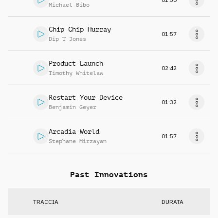
Michael Bibo
Chip Chip Hurray
01:57
Dip T Jones
Product Launch
02:42
Timothy Whitelaw
Restart Your Device
01:32
Benjamin Geyer
Arcadia World
01:57
Stephane Mirzayan
Past Innovations
TRACCIA
DURATA