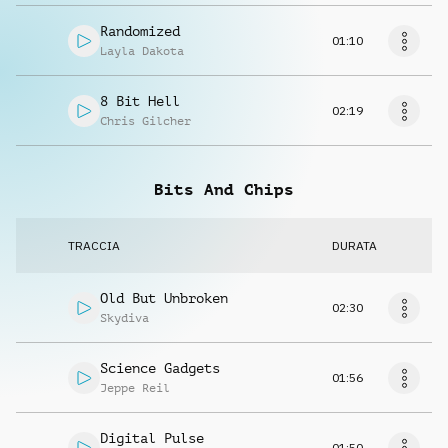
Randomized
01:10
Layla Dakota
8 Bit Hell
02:19
Chris Gilcher
Bits And Chips
TRACCIA
DURATA
Old But Unbroken
02:30
Skydiva
Science Gadgets
01:56
Jeppe Reil
Digital Pulse
01:50