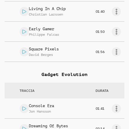
Living In A Chip
01:40
Christian Larssen
Early Gamer
01:50
Philippe Falcao
Square Pixels
01:56
David Berges
Gadget Evolution
TRACCIA
DURATA
Console Era
01:41
Jon Hansson
Dreaming Of Bytes
02:14