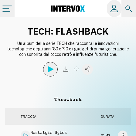
Categorie
TECH: FLASHBACK
Un album della serie TECH che racconta le innovazioni
Album
tecnologiche degli anni '80 e '90 e i gadget di prima generazione
con sonorità dal tocco retrò e influenze futuristiche.
Label
Playlist
Throwback
Licenze
TRACCIA
DURATA
Info
Nostalgic Bytes
01:42