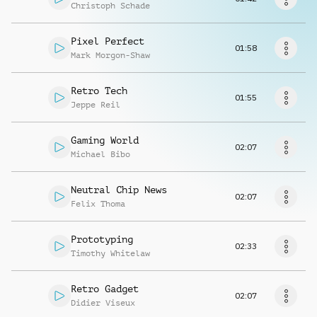
Richiedi musica
Christoph Schade
Pixel Perfect
01:58
Mark Morgon-Shaw
Retro Tech
01:55
Jeppe Reil
Gaming World
02:07
Michael Bibo
Neutral Chip News
02:07
Felix Thoma
Prototyping
02:33
Timothy Whitelaw
Retro Gadget
02:07
Didier Viseux