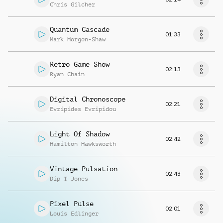
Chris Gilcher
Quantum Cascade
01:33
Mark Morgon-Shaw
Retro Game Show
02:13
Ryan Chain
Digital Chronoscope
02:21
Evripides Evripidou
Light Of Shadow
02:42
Hamilton Hawksworth
Vintage Pulsation
02:43
Dip T Jones
Pixel Pulse
02:01
Louis Edlinger