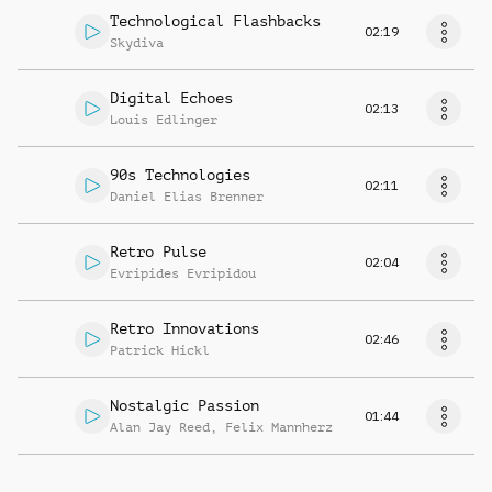
Technological Flashbacks
02:19
Skydiva
Digital Echoes
02:13
Louis Edlinger
90s Technologies
02:11
Daniel Elias Brenner
Retro Pulse
02:04
Evripides Evripidou
Retro Innovations
02:46
Patrick Hickl
Nostalgic Passion
01:44
Alan Jay Reed
,
Felix Mannherz