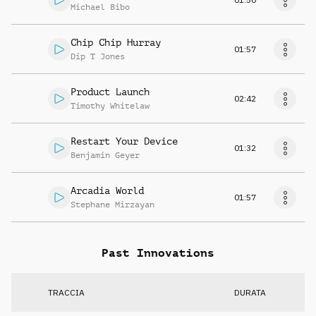
Michael Bibo
Chip Chip Hurray
01:57
Dip T Jones
Product Launch
02:42
Timothy Whitelaw
Restart Your Device
01:32
Benjamin Geyer
Arcadia World
01:57
Stephane Mirzayan
Past Innovations
TRACCIA
DURATA