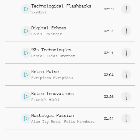
Technological Flashbacks
02:19
Skydiva
Digital Echoes
02:13
Louis Edlinger
90s Technologies
02:11
Daniel Elias Brenner
Retro Pulse
02:04
Evripides Evripidou
Retro Innovations
02:46
Patrick Hickl
Nostalgic Passion
01:44
Alan Jay Reed
,
Felix Mannherz