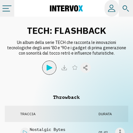
Categorie
TECH: FLASHBACK
Un album della serie TECH che racconta le innovazioni
Album
tecnologiche degli anni '80 e '90 e i gadget di prima generazione
con sonorità dal tocco retrò e influenze futuristiche.
Label
Playlist
Throwback
Licenze
TRACCIA
DURATA
Info
Nostalgic Bytes
01:42