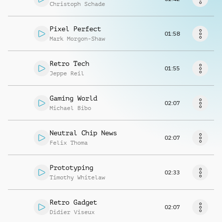
Richiedi musica
Christoph Schade
Pixel Perfect
01:58
Mark Morgon-Shaw
Retro Tech
01:55
Jeppe Reil
Gaming World
02:07
Michael Bibo
Neutral Chip News
02:07
Felix Thoma
Prototyping
02:33
Timothy Whitelaw
Retro Gadget
02:07
Didier Viseux