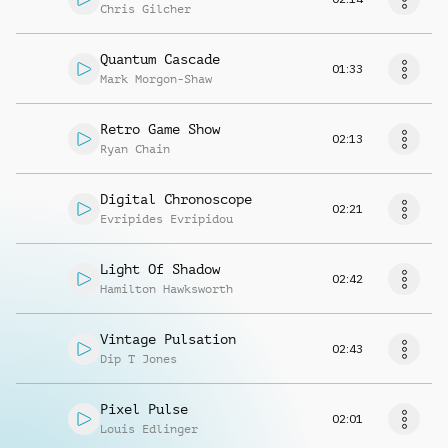
Chris Gilcher
Quantum Cascade
01:33
Mark Morgon-Shaw
Retro Game Show
02:13
Ryan Chain
Digital Chronoscope
02:21
Evripides Evripidou
Light Of Shadow
02:42
Hamilton Hawksworth
Vintage Pulsation
02:43
Dip T Jones
Pixel Pulse
02:01
Louis Edlinger