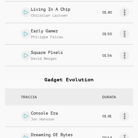
Living In A Chip
01:40
Christian Larssen
Early Gamer
01:50
Philippe Falcao
Square Pixels
01:56
David Berges
Gadget Evolution
TRACCIA
DURATA
Console Era
01:41
Jon Hansson
Dreaming Of Bytes
02:14