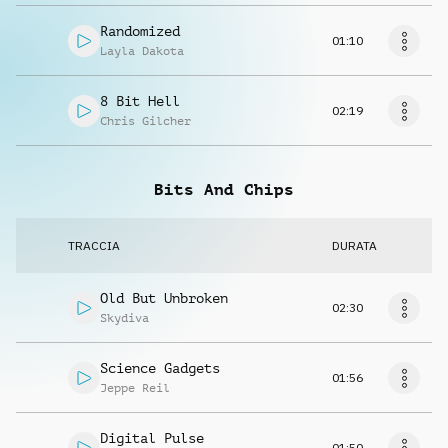
Randomized
01:10
Layla Dakota
8 Bit Hell
02:19
Chris Gilcher
Bits And Chips
TRACCIA
DURATA
Old But Unbroken
02:30
Skydiva
Science Gadgets
01:56
Jeppe Reil
Digital Pulse
01:50