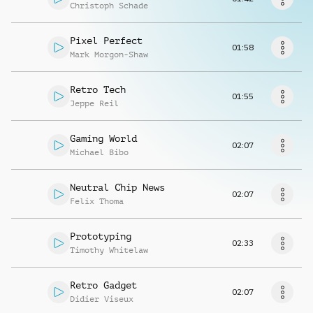
Richiedi musica
Christoph Schade
Pixel Perfect
01:58
Mark Morgon-Shaw
Retro Tech
01:55
Jeppe Reil
Gaming World
02:07
Michael Bibo
Neutral Chip News
02:07
Felix Thoma
Prototyping
02:33
Timothy Whitelaw
Retro Gadget
02:07
Didier Viseux