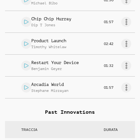
Michael Bibo
Chip Chip Hurray
01:57
Dip T Jones
Product Launch
02:42
Timothy Whitelaw
Restart Your Device
01:32
Benjamin Geyer
Arcadia World
01:57
Stephane Mirzayan
Past Innovations
TRACCIA
DURATA