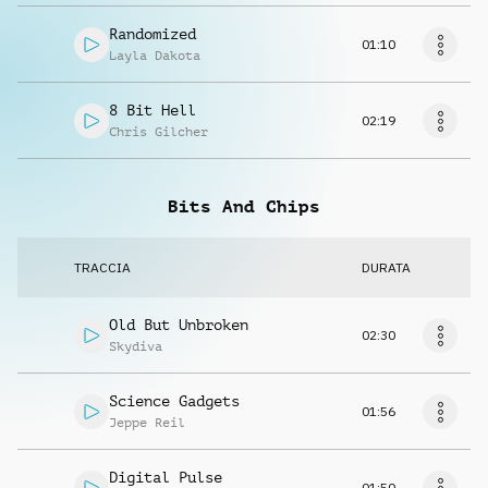
Randomized
01:10
Layla Dakota
8 Bit Hell
02:19
Chris Gilcher
Bits And Chips
TRACCIA
DURATA
Old But Unbroken
02:30
Skydiva
Science Gadgets
01:56
Jeppe Reil
Digital Pulse
01:50