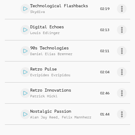
Technological Flashbacks
02:19
Skydiva
Digital Echoes
02:13
Louis Edlinger
90s Technologies
02:11
Daniel Elias Brenner
Retro Pulse
02:04
Evripides Evripidou
Retro Innovations
02:46
Patrick Hickl
Nostalgic Passion
01:44
Alan Jay Reed
,
Felix Mannherz