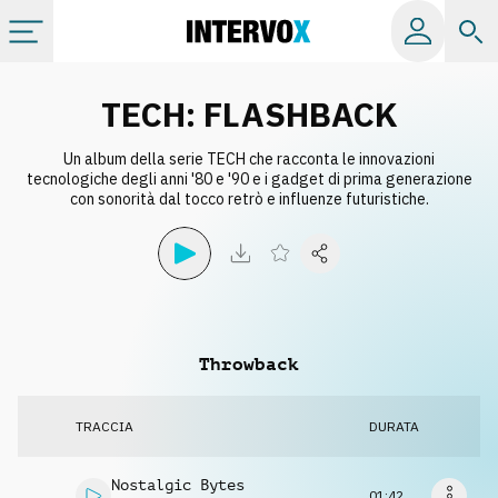
Categorie
TECH: FLASHBACK
Un album della serie TECH che racconta le innovazioni
Album
tecnologiche degli anni '80 e '90 e i gadget di prima generazione
con sonorità dal tocco retrò e influenze futuristiche.
Label
Playlist
Throwback
Licenze
TRACCIA
DURATA
Info
Nostalgic Bytes
01:42