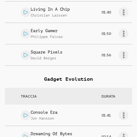
Living In A Chip
01:40
Christian Larssen
Early Gamer
01:50
Philippe Falcao
Square Pixels
01:56
David Berges
Gadget Evolution
TRACCIA
DURATA
Console Era
01:41
Jon Hansson
Dreaming Of Bytes
02:14