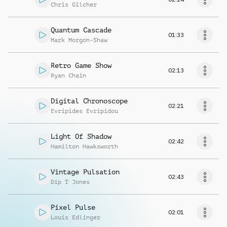
Chris Gilcher
Quantum Cascade
01:33
Mark Morgon-Shaw
Retro Game Show
02:13
Ryan Chain
Digital Chronoscope
02:21
Evripides Evripidou
Light Of Shadow
02:42
Hamilton Hawksworth
Vintage Pulsation
02:43
Dip T Jones
Pixel Pulse
02:01
Louis Edlinger