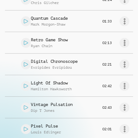
Chris Gilcher
Quantum Cascade
01:33
Mark Morgon-Shaw
Retro Game Show
02:13
Ryan Chain
Digital Chronoscope
02:21
Evripides Evripidou
Light Of Shadow
02:42
Hamilton Hawksworth
Vintage Pulsation
02:43
Dip T Jones
Pixel Pulse
02:01
Louis Edlinger