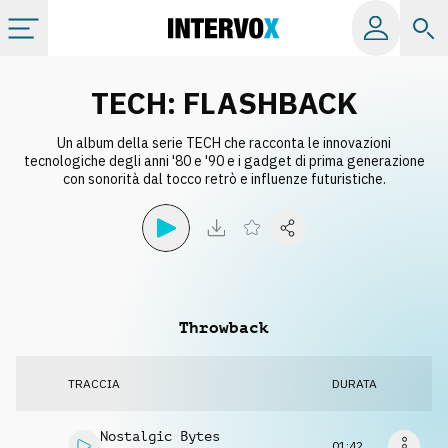
Categorie
TECH: FLASHBACK
Un album della serie TECH che racconta le innovazioni
Album
tecnologiche degli anni '80 e '90 e i gadget di prima generazione
con sonorità dal tocco retrò e influenze futuristiche.
Label
Playlist
Throwback
Licenze
TRACCIA
DURATA
Info
Nostalgic Bytes
01:42