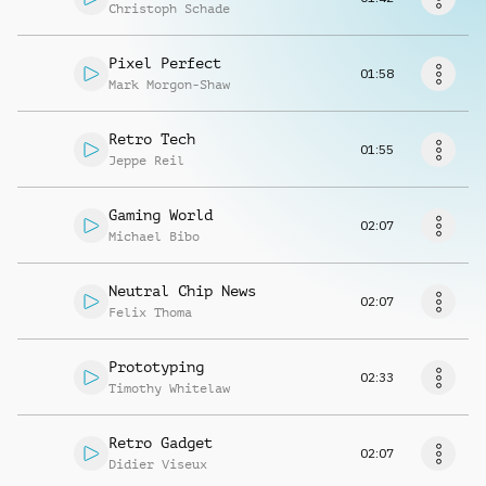
Richiedi musica
Christoph Schade
Pixel Perfect
01:58
Mark Morgon-Shaw
Retro Tech
01:55
Jeppe Reil
Gaming World
02:07
Michael Bibo
Neutral Chip News
02:07
Felix Thoma
Prototyping
02:33
Timothy Whitelaw
Retro Gadget
02:07
Didier Viseux