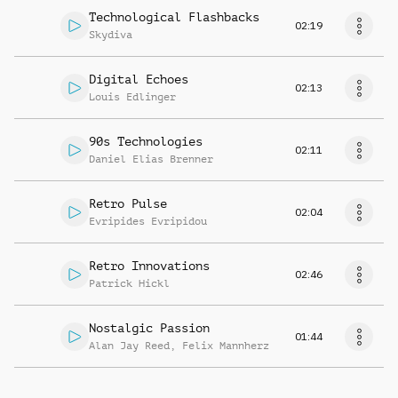
Technological Flashbacks
02:19
Skydiva
Digital Echoes
02:13
Louis Edlinger
90s Technologies
02:11
Daniel Elias Brenner
Retro Pulse
02:04
Evripides Evripidou
Retro Innovations
02:46
Patrick Hickl
Nostalgic Passion
01:44
Alan Jay Reed
,
Felix Mannherz