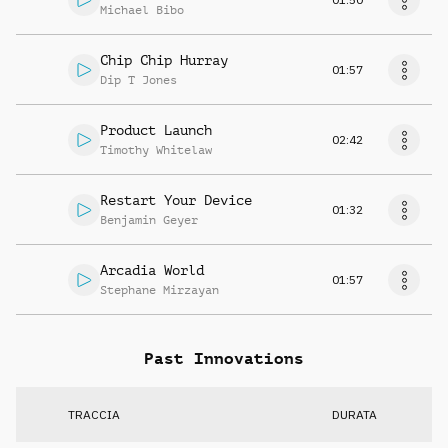
Michael Bibo
Chip Chip Hurray
01:57
Dip T Jones
Product Launch
02:42
Timothy Whitelaw
Restart Your Device
01:32
Benjamin Geyer
Arcadia World
01:57
Stephane Mirzayan
Past Innovations
TRACCIA
DURATA