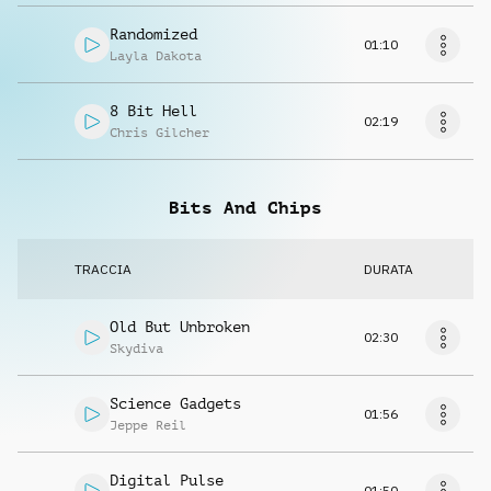
Randomized
01:10
Layla Dakota
8 Bit Hell
02:19
Chris Gilcher
Bits And Chips
TRACCIA
DURATA
Old But Unbroken
02:30
Skydiva
Science Gadgets
01:56
Jeppe Reil
Digital Pulse
01:50