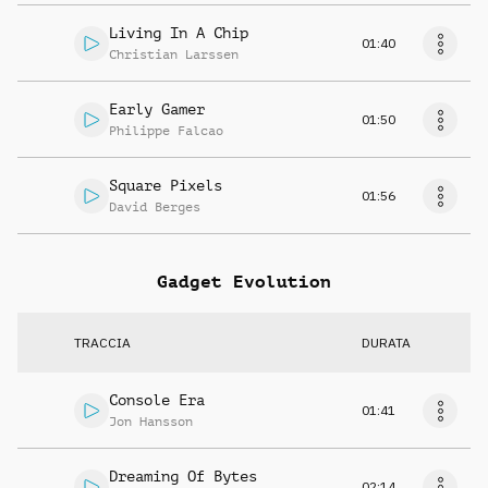
Living In A Chip
01:40
Christian Larssen
Early Gamer
01:50
Philippe Falcao
Square Pixels
01:56
David Berges
Gadget Evolution
TRACCIA
DURATA
Console Era
01:41
Jon Hansson
Dreaming Of Bytes
02:14