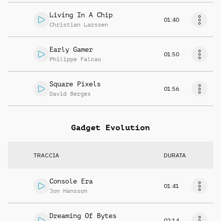
Living In A Chip
01:40
Christian Larssen
Early Gamer
01:50
Philippe Falcao
Square Pixels
01:56
David Berges
Gadget Evolution
TRACCIA
DURATA
Console Era
01:41
Jon Hansson
Dreaming Of Bytes
02:14