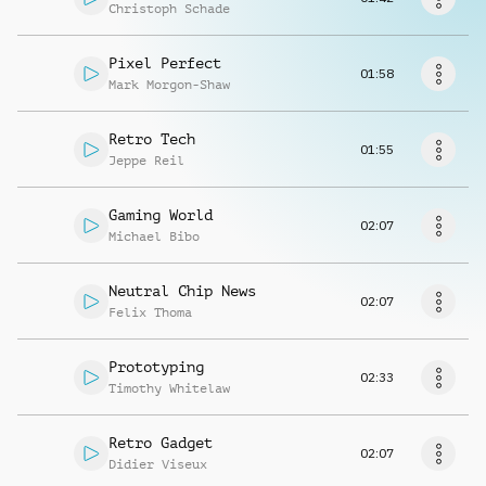
Richiedi musica
Christoph Schade
Pixel Perfect
01:58
Mark Morgon-Shaw
Retro Tech
01:55
Jeppe Reil
Gaming World
02:07
Michael Bibo
Neutral Chip News
02:07
Felix Thoma
Prototyping
02:33
Timothy Whitelaw
Retro Gadget
02:07
Didier Viseux