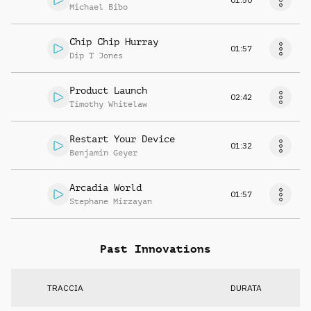
Michael Bibo
Chip Chip Hurray
01:57
Dip T Jones
Product Launch
02:42
Timothy Whitelaw
Restart Your Device
01:32
Benjamin Geyer
Arcadia World
01:57
Stephane Mirzayan
Past Innovations
TRACCIA
DURATA