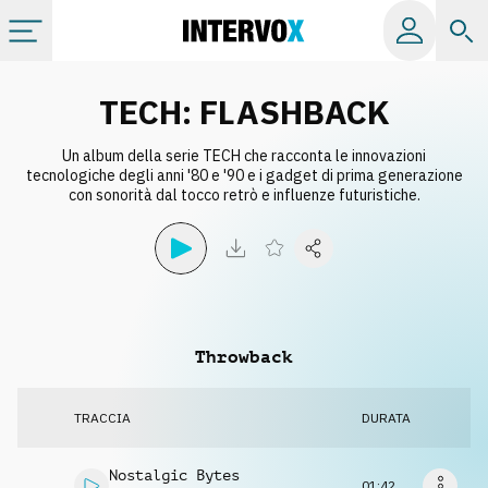
Categorie
TECH: FLASHBACK
Un album della serie TECH che racconta le innovazioni
Album
tecnologiche degli anni '80 e '90 e i gadget di prima generazione
con sonorità dal tocco retrò e influenze futuristiche.
Label
Playlist
Throwback
Licenze
TRACCIA
DURATA
Info
Nostalgic Bytes
01:42