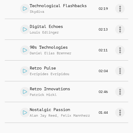
Technological Flashbacks
02:19
Skydiva
Digital Echoes
02:13
Louis Edlinger
90s Technologies
02:11
Daniel Elias Brenner
Retro Pulse
02:04
Evripides Evripidou
Retro Innovations
02:46
Patrick Hickl
Nostalgic Passion
01:44
Alan Jay Reed
,
Felix Mannherz