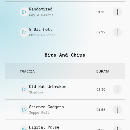
Randomized
01:10
Layla Dakota
8 Bit Hell
02:19
Chris Gilcher
Bits And Chips
TRACCIA
DURATA
Old But Unbroken
02:30
Skydiva
Science Gadgets
01:56
Jeppe Reil
Digital Pulse
01:50