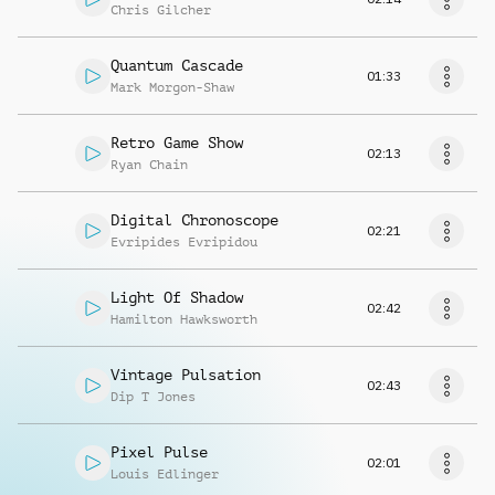
Chris Gilcher
Quantum Cascade
01:33
Mark Morgon-Shaw
Retro Game Show
02:13
Ryan Chain
Digital Chronoscope
02:21
Evripides Evripidou
Light Of Shadow
02:42
Hamilton Hawksworth
Vintage Pulsation
02:43
Dip T Jones
Pixel Pulse
02:01
Louis Edlinger