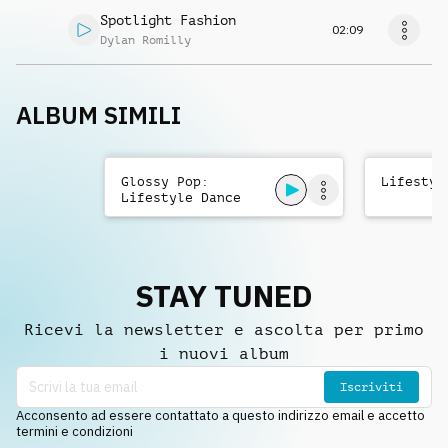
Spotlight Fashion
02:09
Dylan Romilly
ALBUM SIMILI
Glossy Pop:
Lifestyl
Lifestyle Dance
Summer
STAY TUNED
Ricevi la newsletter e ascolta per primo
i nuovi album
Iscriviti
Acconsento ad essere contattato a questo indirizzo email e accetto
termini e condizioni