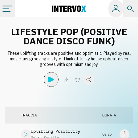
Categorie
LIFESTYLE POP (POSITIVE
DANCE DISCO FUNK)
Album
These uplifting tracks are positive and optimistic. Played by real
musicians grooving in style. Think of funky house upbeat disco
grooves with optimism and joy.
Label
Playlist
Licenze
TRACCIA
DURATA
Info
Uplifting Positivity
02:25
Dylan Romilly