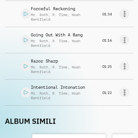
Forceful Reckoning
01:34
Mr. Roth
,
R. Time
,
Noah
Bentfield
Going Out With A Bang
01:16
Mr. Roth
,
R. Time
,
Noah
Bentfield
Razor Sharp
01:25
Mr. Roth
,
R. Time
,
Noah
Bentfield
Intentional Intonation
01:22
Mr. Roth
,
R. Time
,
Noah
Bentfield
ALBUM SIMILI