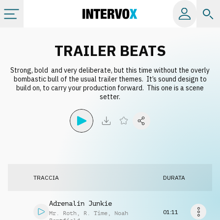
Categorie
TRAILER BEATS
Strong, bold and very deliberate, but this time without the overly
Album
bombastic bull of the usual trailer themes. It’s sound design to
build on, to carry your production forward. This one is a scene
setter.
Label
Playlist
Licenze
TRACCIA
DURATA
Info
Adrenalin Junkie
01:11
Mr. Roth
,
R. Time
,
Noah