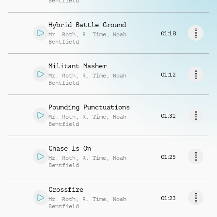
Bentfield
Richiedi musica
Hybrid Battle Ground
01:18
Mr. Roth
,
R. Time
,
Noah
Bentfield
Militant Masher
01:12
Mr. Roth
,
R. Time
,
Noah
Bentfield
Pounding Punctuations
01:31
Mr. Roth
,
R. Time
,
Noah
Bentfield
Chase Is On
01:25
Mr. Roth
,
R. Time
,
Noah
Bentfield
Crossfire
01:23
Mr. Roth
,
R. Time
,
Noah
Bentfield