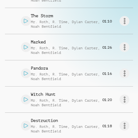
Noah Bentfield
Richiedi musica
The Storm
01:10
Mr. Roth
,
R. Time
,
Dylan Carter
,
Noah Bentfield
Marked
01:26
Mr. Roth
,
R. Time
,
Dylan Carter
,
Noah Bentfield
Pandora
01:16
Mr. Roth
,
R. Time
,
Dylan Carter
,
Noah Bentfield
Witch Hunt
01:20
Mr. Roth
,
R. Time
,
Dylan Carter
,
Noah Bentfield
Destruction
01:18
Mr. Roth
,
R. Time
,
Dylan Carter
,
Noah Bentfield