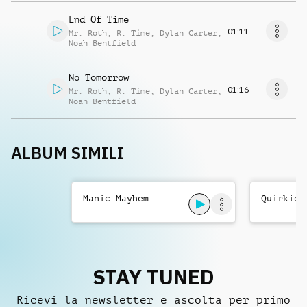
End Of Time
01:11
Mr. Roth
,
R. Time
,
Dylan Carter
,
Noah Bentfield
No Tomorrow
01:16
Mr. Roth
,
R. Time
,
Dylan Carter
,
Noah Bentfield
ALBUM SIMILI
Manic Mayhem
Quirkier
STAY TUNED
Ricevi la newsletter e ascolta per primo