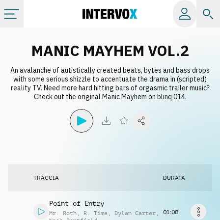
Categorie
MANIC MAYHEM VOL.2
An avalanche of autistically created beats, bytes and bass drops
Album
with some serious shizzle to accentuate the drama in (scripted)
reality TV. Need more hard hitting bars of orgasmic trailer music?
Check out the original Manic Mayhem on blinq 014.
Label
Playlist
Licenze
TRACCIA
DURATA
Info
Point of Entry
01:08
Mr. Roth
,
R. Time
,
Dylan Carter
,