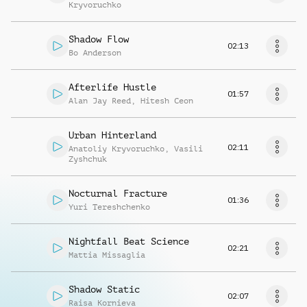
Kryvoruchko
Shadow Flow
02:13
Bo Anderson
Afterlife Hustle
01:57
Alan Jay Reed
,
Hitesh Ceon
Urban Hinterland
02:11
Anatoliy Kryvoruchko
,
Vasili
Zyshchuk
Nocturnal Fracture
01:36
Yuri Tereshchenko
Nightfall Beat Science
02:21
Mattia Missaglia
Shadow Static
02:07
Raisa Kornieva