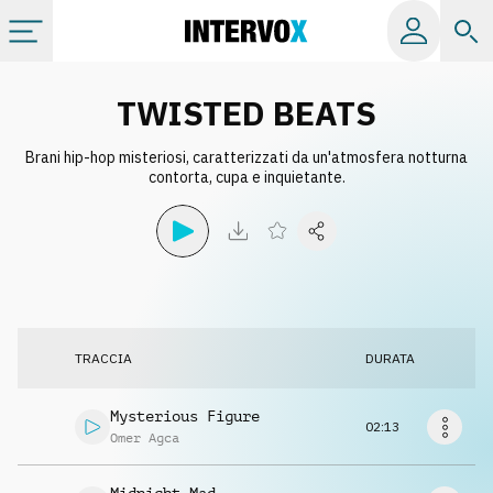
Categorie
TWISTED BEATS
Brani hip-hop misteriosi, caratterizzati da un'atmosfera notturna
Album
contorta, cupa e inquietante.
Label
Playlist
TRACCIA
DURATA
Licenze
Mysterious Figure
02:13
Info
Omer Agca