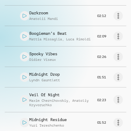
Darkroom
02:12
Anatolii Mandi
Boogieman’s Beat
02:09
Mattia Missaglia
,
Luca Rimoldi
Spooky Vibes
02:26
Didier Viseux
Midnight Drop
01:51
Lyndn Gauntlett
Veil Of Night
02:23
Maxim Chernihovskiy
,
Anatoliy
Kryvoruchko
Midnight Residue
01:52
Yuri Tereshchenko