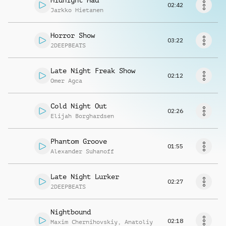
Midnight Mad
Richiedi musica
02:42
Jarkko Hietanen
Horror Show
03:22
2DEEPBEATS
Late Night Freak Show
02:12
Omer Agca
Cold Night Out
02:26
Elijah Borghardsen
Phantom Groove
01:55
Alexander Suhanoff
Late Night Lurker
02:27
2DEEPBEATS
Nightbound
02:18
Maxim Chernihovskiy
,
Anatoliy