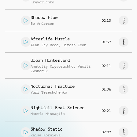
Kryvoruchko
Shadow Flow
02:13
Bo Anderson
Afterlife Hustle
01:57
Alan Jay Reed
,
Hitesh Ceon
Urban Hinterland
02:11
Anatoliy Kryvoruchko
,
Vasili
Zyshchuk
Nocturnal Fracture
01:36
Yuri Tereshchenko
Nightfall Beat Science
02:21
Mattia Missaglia
Shadow Static
02:07
Raisa Kornieva