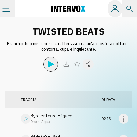
Categorie
TWISTED BEATS
Brani hip-hop misteriosi, caratterizzati da un'atmosfera notturna
Album
contorta, cupa e inquietante.
Label
Playlist
TRACCIA
DURATA
Licenze
Mysterious Figure
02:13
Info
Omer Agca