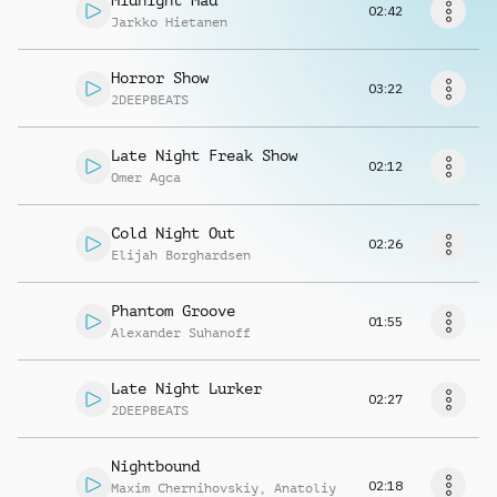
Midnight Mad
Richiedi musica
02:42
Jarkko Hietanen
Horror Show
03:22
2DEEPBEATS
Late Night Freak Show
02:12
Omer Agca
Cold Night Out
02:26
Elijah Borghardsen
Phantom Groove
01:55
Alexander Suhanoff
Late Night Lurker
02:27
2DEEPBEATS
Nightbound
02:18
Maxim Chernihovskiy
,
Anatoliy