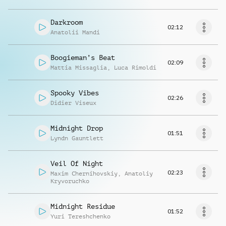
Darkroom
02:12
Anatolii Mandi
Boogieman’s Beat
02:09
Mattia Missaglia
,
Luca Rimoldi
Spooky Vibes
02:26
Didier Viseux
Midnight Drop
01:51
Lyndn Gauntlett
Veil Of Night
02:23
Maxim Chernihovskiy
,
Anatoliy
Kryvoruchko
Midnight Residue
01:52
Yuri Tereshchenko