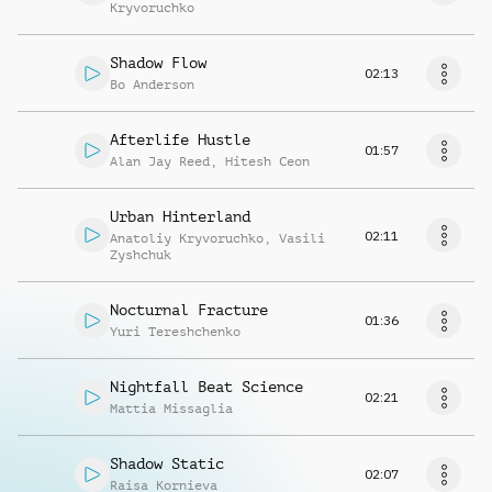
Kryvoruchko
Shadow Flow
02:13
Bo Anderson
Afterlife Hustle
01:57
Alan Jay Reed
,
Hitesh Ceon
Urban Hinterland
02:11
Anatoliy Kryvoruchko
,
Vasili
Zyshchuk
Nocturnal Fracture
01:36
Yuri Tereshchenko
Nightfall Beat Science
02:21
Mattia Missaglia
Shadow Static
02:07
Raisa Kornieva