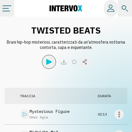
Categorie
TWISTED BEATS
Brani hip-hop misteriosi, caratterizzati da un'atmosfera notturna
Album
contorta, cupa e inquietante.
Label
Playlist
TRACCIA
DURATA
Licenze
Mysterious Figure
02:13
Info
Omer Agca