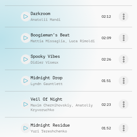
Darkroom
02:12
Anatolii Mandi
Boogieman’s Beat
02:09
Mattia Missaglia
,
Luca Rimoldi
Spooky Vibes
02:26
Didier Viseux
Midnight Drop
01:51
Lyndn Gauntlett
Veil Of Night
02:23
Maxim Chernihovskiy
,
Anatoliy
Kryvoruchko
Midnight Residue
01:52
Yuri Tereshchenko