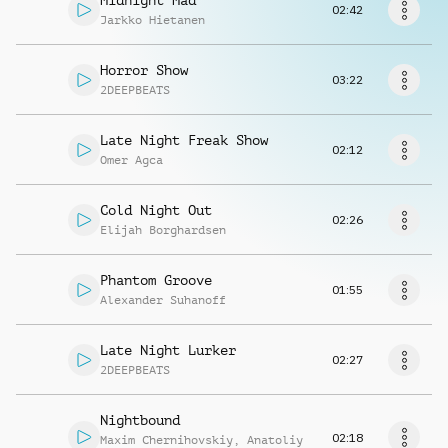
Midnight Mad
Richiedi musica
02:42
Jarkko Hietanen
Horror Show
03:22
2DEEPBEATS
Late Night Freak Show
02:12
Omer Agca
Cold Night Out
02:26
Elijah Borghardsen
Phantom Groove
01:55
Alexander Suhanoff
Late Night Lurker
02:27
2DEEPBEATS
Nightbound
02:18
Maxim Chernihovskiy
,
Anatoliy