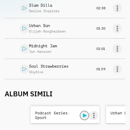
Slum Dilla
02:38
Desire Inspires
Urban Sun
01:30
Elijah Borghardsen
Midnight Jam
02:01
Jon Hansson
Soul Strawberries
01:59
Skydiva
ALBUM SIMILI
Podcast Series:
Urban Li
Sport