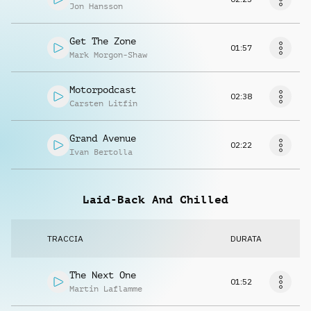
Jon Hansson
Get The Zone
01:57
Mark Morgon-Shaw
Motorpodcast
02:38
Carsten Litfin
Grand Avenue
02:22
Ivan Bertolla
Laid-Back And Chilled
TRACCIA
DURATA
The Next One
01:52
Martin Laflamme