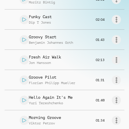
Richiedi musica
Moritz Bintig
Funky Cast
02:04
Dip T Jones
Groovy Start
01:43
Benjamin Johannes Orth
Fresh Air Walk
02:13
Jon Hansson
Groove Pilot
01:31
Florian Philipp Mueller
Hello Again It's Me
01:48
Yuri Tereshchenko
Morning Groove
01:34
Viktor Petrov