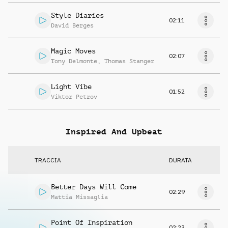
Style Diaries
02:11
David Berges
Magic Moves
02:07
Tony Delmonte
,
Thomas Stanger
Light Vibe
01:52
Viktor Petrov
Inspired And Upbeat
TRACCIA
DURATA
Better Days Will Come
02:29
Mattia Missaglia
Point Of Inspiration
02:23