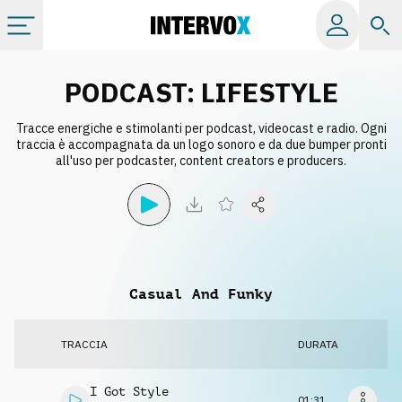
Categorie
PODCAST: LIFESTYLE
Tracce energiche e stimolanti per podcast, videocast e radio. Ogni
Album
traccia è accompagnata da un logo sonoro e da due bumper pronti
all'uso per podcaster, content creators e producers.
Label
Playlist
Casual And Funky
Licenze
TRACCIA
DURATA
Info
I Got Style
01:31