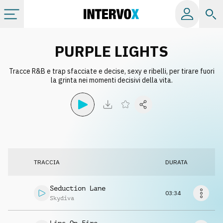
Categorie
PURPLE LIGHTS
Tracce R&B e trap sfacciate e decise, sexy e ribelli, per tirare fuori
Album
la grinta nei momenti decisivi della vita.
Label
Playlist
TRACCIA
DURATA
Licenze
Seduction Lane
03:34
Info
Skydiva