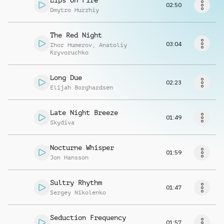
Lips On Fire
Richiedi musica
02:50
Dmytro Hurzhiy
The Red Night
03:04
Ihor Humerov
,
Anatoliy
Kryvoruchko
Long Due
02:23
Elijah Borghardsen
Late Night Breeze
01:49
Skydiva
Nocturne Whisper
01:59
Jon Hansson
Sultry Rhythm
01:47
Sergey Nikolenko
Seduction Frequency
01:57