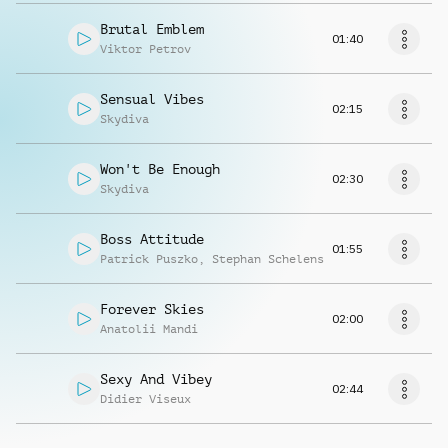
Brutal Emblem
01:40
Viktor Petrov
Sensual Vibes
02:15
Skydiva
Won't Be Enough
02:30
Skydiva
Boss Attitude
01:55
Patrick Puszko
,
Stephan Schelens
Forever Skies
02:00
Anatolii Mandi
Sexy And Vibey
02:44
Didier Viseux