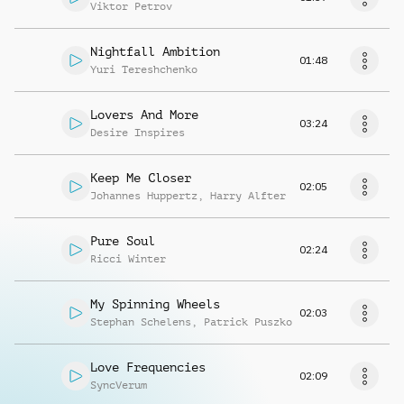
Viktor Petrov
Nightfall Ambition
01:48
Yuri Tereshchenko
Lovers And More
03:24
Desire Inspires
Keep Me Closer
02:05
Johannes Huppertz
,
Harry Alfter
Pure Soul
02:24
Ricci Winter
My Spinning Wheels
02:03
Stephan Schelens
,
Patrick Puszko
Love Frequencies
02:09
SyncVerum