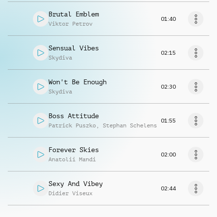
Brutal Emblem
01:40
Viktor Petrov
Sensual Vibes
02:15
Skydiva
Won't Be Enough
02:30
Skydiva
Boss Attitude
01:55
Patrick Puszko
,
Stephan Schelens
Forever Skies
02:00
Anatolii Mandi
Sexy And Vibey
02:44
Didier Viseux