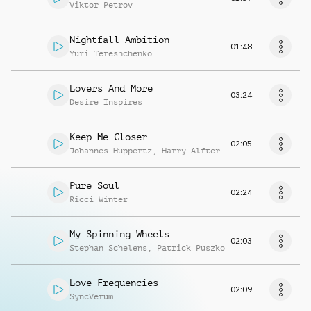
Viktor Petrov
Nightfall Ambition
01:48
Yuri Tereshchenko
Lovers And More
03:24
Desire Inspires
Keep Me Closer
02:05
Johannes Huppertz
,
Harry Alfter
Pure Soul
02:24
Ricci Winter
My Spinning Wheels
02:03
Stephan Schelens
,
Patrick Puszko
Love Frequencies
02:09
SyncVerum