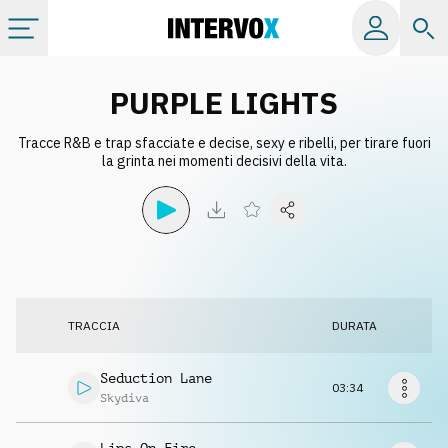
Categorie
PURPLE LIGHTS
Tracce R&B e trap sfacciate e decise, sexy e ribelli, per tirare fuori
Album
la grinta nei momenti decisivi della vita.
Label
Playlist
TRACCIA
DURATA
Licenze
Seduction Lane
03:34
Info
Skydiva