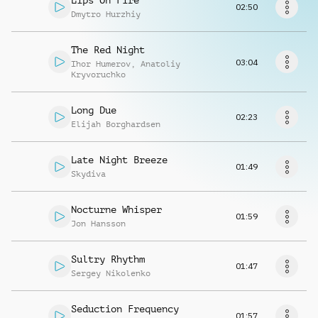
Lips On Fire
Richiedi musica
02:50
Dmytro Hurzhiy
The Red Night
03:04
Ihor Humerov
,
Anatoliy
Kryvoruchko
Long Due
02:23
Elijah Borghardsen
Late Night Breeze
01:49
Skydiva
Nocturne Whisper
01:59
Jon Hansson
Sultry Rhythm
01:47
Sergey Nikolenko
Seduction Frequency
01:57